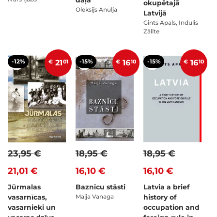
daļa
okupētajā
Oleksijs Anulja
Latvijā
Gints Apals, Indulis
Zālīte
-12%
-15%
-15%
€
21
01
€
16
10
€
16
10
23,95 €
18,95 €
18,95 €
21,01 €
16,10 €
16,10 €
Jūrmalas
Baznīcu stāsti
Latvia a brief
vasarnīcas,
Maija Vanaga
history of
vasarnieki un
occupation and