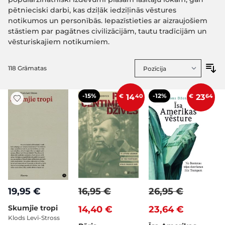
pētnieciski darbi, kas dziļāk iedziļinās vēstures
notikumos un personībās. Iepazīstieties ar aizraujošiem
stāstiem par pagātnes civilizācijām, tautu tradīcijām un
vēsturiskajiem notikumiem.
118
Grāmatas
-15%
-12%
€
14
40
€
23
64
19,95 €
16,95 €
26,95 €
Skumjie tropi
14,40 €
23,64 €
Klods Levī-Stross