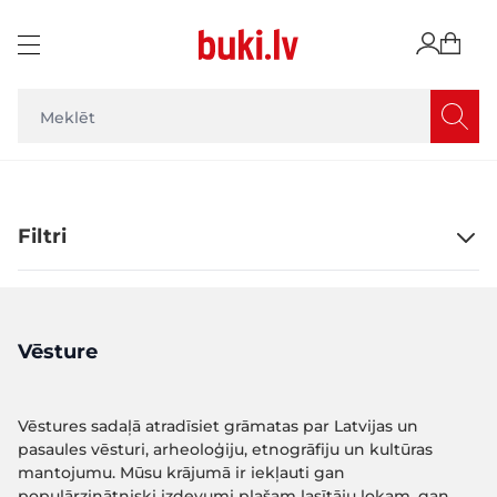
Skip to Content
Filtri
Vēsture
Vēstures sadaļā atradīsiet grāmatas par Latvijas un
pasaules vēsturi, arheoloģiju, etnogrāfiju un kultūras
mantojumu. Mūsu krājumā ir iekļauti gan
populārzinātniski izdevumi plašam lasītāju lokam, gan