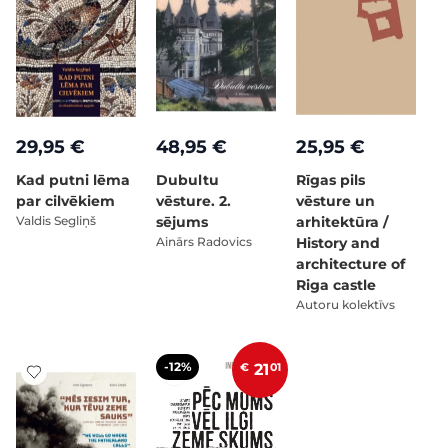
29,95 €
48,95 €
25,95 €
Kad putni lēma
Dubultu
Rīgas pils
par cilvēkiem
vēsture. 2.
vēsture un
Valdis Segliņš
sējums
arhitektūra /
Ainārs Radovics
History and
architecture of
Riga castle
Autoru kolektīvs
-12%
€
21
01