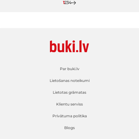
Pašlaik lasāt lapu
Lapa
Lapa
Lapa
1
2
3
4
Par buki.lv
Lietošanas noteikumi
Lietotas grāmatas
Klientu serviss
Privātuma politika
Blogs