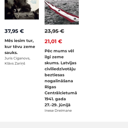
37,95 €
23,95 €
Mēs iesim tur,
21,01 €
kur tēvu zeme
Pēc mums vēl
sauks.
ilgi zeme
Juris Ciganovs,
skums. Latvijas
Klāvs Zariņš
civiliedzīvotāju
beztiesas
nogalināšana
Rīgas
Centrālcietumā
1941. gada
27.-29. jūnijā
Inese Dreimane