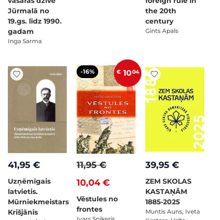
vasaras dzīve
foreign rule in
Jūrmalā no
the 20th
19.gs. līdz 1990.
century
gadam
Gints Apals
Inga Sarma
-16%
€
10
04
41,95 €
11,95 €
39,95 €
Uzņēmīgais
ZEM SKOLAS
10,04 €
latvietis.
KASTAŅĀM
Vēstules no
Mūrniekmeistars
1885-2025
frontes
Krišjānis
Muntis Auns, Iveta
Ivars Sniķeris