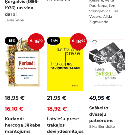
Ķestere, Velta
Ķergalvis (1856-
Raudzepa, Ilze
1936) un viņa
Stengrevica, Ilze
darbi
Vesere, Alīda
Jānis Šiliņš
Zigmun­de
-15%
-14%
€
16
10
€
18
92
18,95 €
21,95 €
49,95 €
Sašķelto
16,10 €
18,92 €
dvēseļu
Kurland:
Latviešu prese
patvērums
hercoga Jēkaba
trakajos
Silva Bendrāte
mantojums
deviņdesmitajos