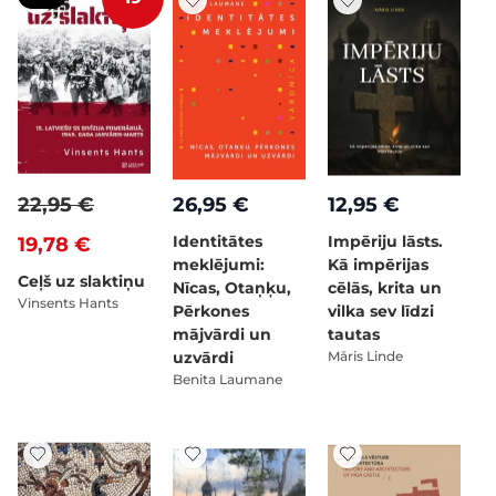
22,95 €
26,95 €
12,95 €
Identitātes
Impēriju lāsts.
19,78 €
meklējumi:
Kā impērijas
Ceļš uz slaktiņu
Nīcas, Otaņķu,
cēlās, krita un
Vinsents Hants
Pērkones
vilka sev līdzi
mājvārdi un
tautas
uzvārdi
Māris Linde
Benita Laumane