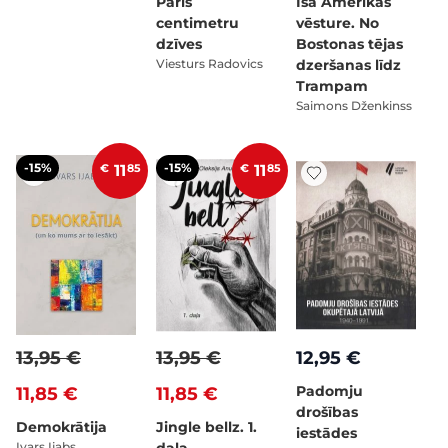
Pāris
Īsa Amerikas
centimetru
vēsture. No
dzīves
Bostonas tējas
Viesturs Radovics
dzeršanas līdz
Trampam
Saimons Dženkinss
-15%
-15%
€
11
85
€
11
85
13,95 €
13,95 €
12,95 €
Padomju
11,85 €
11,85 €
drošības
Demokrātija
Jingle bellz. 1.
iestādes
Ivars Ijabs