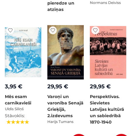
pieredze un
Normans Deiviss
atziņas
3,95 €
29,95 €
29,95 €
Mēs esam
Varoņi un
Perspektīvas.
carnikavieši
varonība Senajā
Sievietes
Uldis Siliņš
Grieķijā,
Latvijas kultūrā
Stāvoklis:
2.izdevums
un sabiedrībā
Harijs Tumans
1870-1940