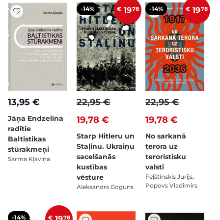
-14%
-14%
€
19
78
€
19
78
13,95 €
22,95 €
22,95 €
Jāņa Endzelīna
19,78 €
19,78 €
radītie
Starp Hitleru un
No sarkanā
Baltistikas
Staļinu. Ukraiņu
terora uz
stūrakmeņi
sacelšanās
teroristisku
Sarma Kļaviņa
kustības
valsti
vēsture
Feļštinskis Jurijs,
Popovs Vladimirs
Aleksandrs Goguns
-14%
€
19
78