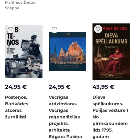
Manfreds Šneps-
Šneppe
24,95 €
24,95 €
43,95 €
Posteņos.
Vecrīgas
Dieva
Barikādes
atdzimšana.
spēļlaukums.
atceras
Vecrīgas
Polijas vēsture I
žurnālisti
reģenerācijas
No
projekts:
pirmsākumiem
arhitekta
līdz 1795.
Edgara Pučiņa
gadam