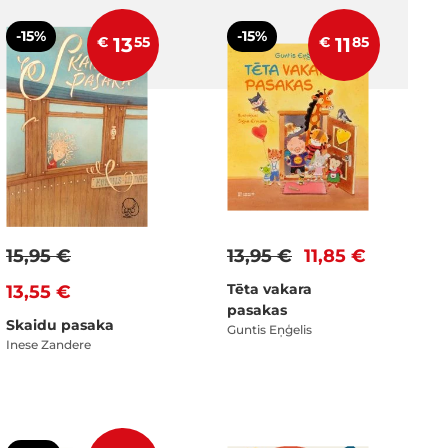
-15%
-15%
€
13
55
€
11
85
15,95 €
13,95 €
11,85 €
Tēta vakara
13,55 €
pasakas
Skaidu pasaka
Guntis Eņģelis
Inese Zandere