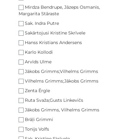
Mirdza Bendrupe, Jāzeps Osmanis,
Margarita Stāraste
Sak. Indra Putre
Sakārtojusi Kristīne Skrīvele
Hanss Kristians Andersens
Karlo Kollodi
Arvīds Ulme
Jākobs Grimms;Vilhelms Grimms
Vilhelms Grimms;Jākobs Grimms
Zenta Ērgle
Ruta Svaža;Gusts Linkevičs
Jākobs Grimms, Vilhelms Grimms
Brāļi Grimmi
Tonijs Volfs
Sak. Kristīne Skrīvele