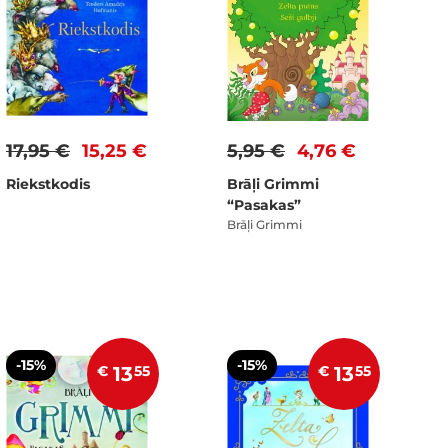
17,95 €
15,25 €
5,95 €
4,76 €
Riekstkodis
Brāļi Grimmi
“Pasakas”
Brāļi Grimmi
-15%
-15%
€
13
55
€
13
55