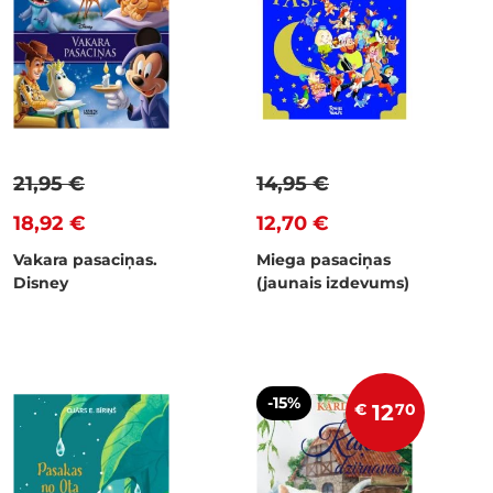
21,95 €
14,95 €
18,92 €
12,70 €
Vakara pasaciņas.
Miega pasaciņas
Disney
(jaunais izdevums)
-15%
€
12
70