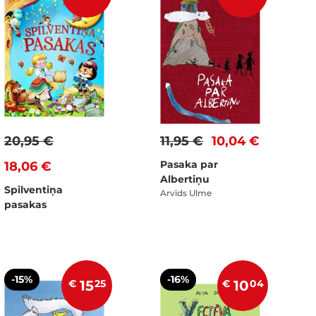
20,95 €
11,95 €
10,04 €
Pasaka par
18,06 €
Albertiņu
Spilventiņa
Arvīds Ulme
pasakas
-15%
-16%
€
15
25
€
10
04