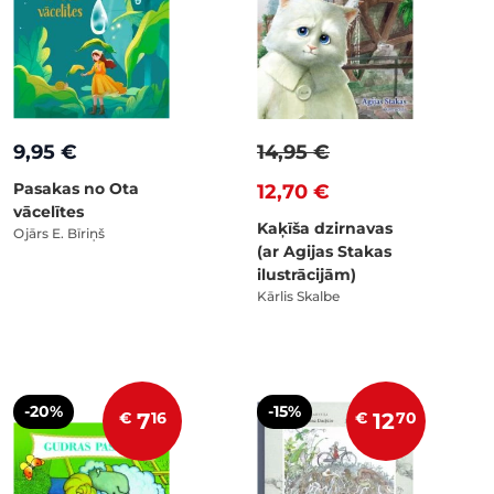
9,95 €
14,95 €
Pasakas no Ota
12,70 €
vācelītes
Kaķīša dzirnavas
Ojārs E. Bīriņš
(ar Agijas Stakas
ilustrācijām)
Kārlis Skalbe
-20%
-15%
€
7
16
€
12
70