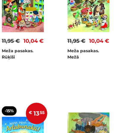
11,95 €
10,04 €
11,95 €
10,04 €
Meža pasakas.
Meža pasakas.
Rūķīši
Mežā
-15%
€
13
55