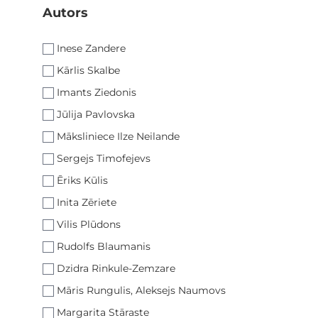
Autors
filter
Inese Zandere
Kārlis Skalbe
Imants Ziedonis
Jūlija Pavlovska
Māksliniece Ilze Neilande
Sergejs Timofejevs
Ēriks Kūlis
Inita Zēriete
Vilis Plūdons
Rudolfs Blaumanis
Dzidra Rinkule-Zemzare
Māris Rungulis, Aleksejs Naumovs
Margarita Stāraste