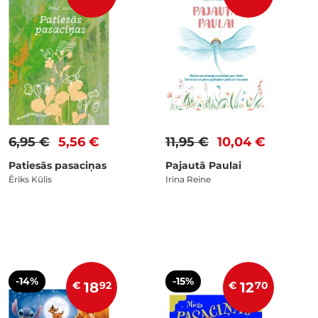
6,95 €
5,56 €
11,95 €
10,04 €
Patiesās pasaciņas
Pajautā Paulai
Ēriks Kūlis
Irina Reine
-14%
-15%
€
18
92
€
12
70