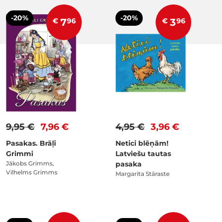
-20%
-20%
€
7
96
€
3
96
9,95 €
7,96 €
4,95 €
3,96 €
Pasakas. Brāļi
Netici blēņām!
Grimmi
Latviešu tautas
Jākobs Grimms,
pasaka
Vilhelms Grimms
Margarita Stāraste