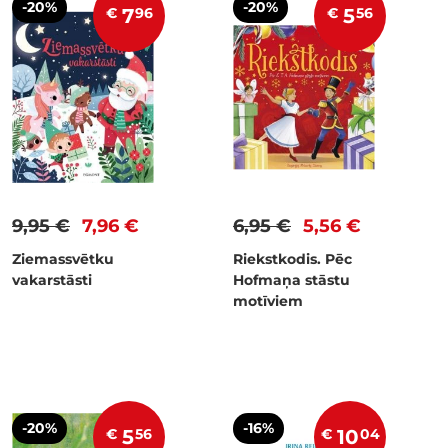
-20%
-20%
€
7
96
€
5
56
9,95 €
7,96 €
6,95 €
5,56 €
Ziemassvētku
Riekstkodis. Pēc
vakarstāsti
Hofmaņa stāstu
motīviem
-20%
-16%
€
5
56
€
10
04