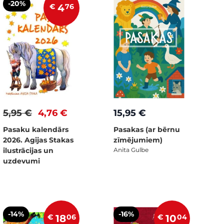
-20%
€
4
76
5,95 €
4,76 €
15,95 €
Pasaku kalendārs
Pasakas (ar bērnu
2026. Agijas Stakas
zīmējumiem)
ilustrācijas un
Anita Gulbe
uzdevumi
-14%
-16%
€
18
06
€
10
04