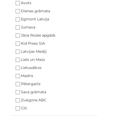
Avots
Dienas grāmata
Egmont Latvija
Jumava
Jāņa Rozes apgāds
Kid Press SIA
Latvijas Mediji
Liels un Mazs
Lietusdārzs
Madris
Pētergailis
Sava grāmata
Zvaigzne ABC
Citi