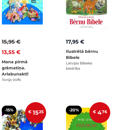
15,95 €
17,95 €
Ilustrētā bērnu
13,55 €
Bībele
Mana pirmā
Latvijas Bībeles
grāmatiņa.
biedrība
Arlabunakti!
Tonijs Volfs
-15%
-20%
€
15
25
€
4
76