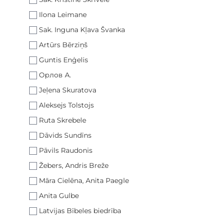
Ilona Leimane
Sak. Inguna Kļava Švanka
Artūrs Bērziņš
Guntis Enģelis
Орлов А.
Jeļena Skuratova
Aleksejs Tolstojs
Ruta Skrebele
Dāvids Sundīns
Pāvils Raudonis
Žebers, Andris Breže
Māra Cielēna, Anita Paegle
Anita Gulbe
Latvijas Bībeles biedrība