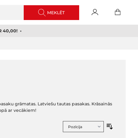
MEKLĒT
 40,00! •
asaku grāmatas. Latviešu tautas pasakas. Krāsainās
kopā ar vecākiem!