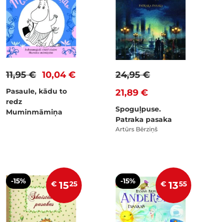
11,95 €
10,04 €
24,95 €
Pasaule, kādu to
21,89 €
redz
Spoguļpuse.
Muminmāmiņa
Patraka pasaka
Artūrs Bērziņš
-15%
-15%
€
15
25
€
13
55