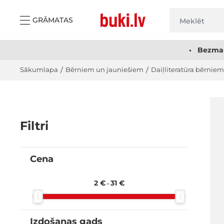
Skip to Content
GRĀMATAS
• Bezmak
Sākumlapa
/
Bērniem un jauniešiem
/
Daiļliteratūra bērniem
Filtri
Cena
filter
2 €
31 €
-
Izdošanas gads