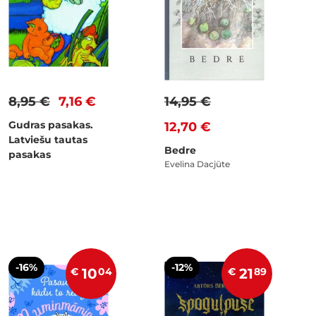
8,95 €
7,16 €
14,95 €
Gudras pasakas.
12,70 €
Latviešu tautas
Bedre
pasakas
Evelina Dacjūte
-16%
-12%
€
10
04
€
21
89