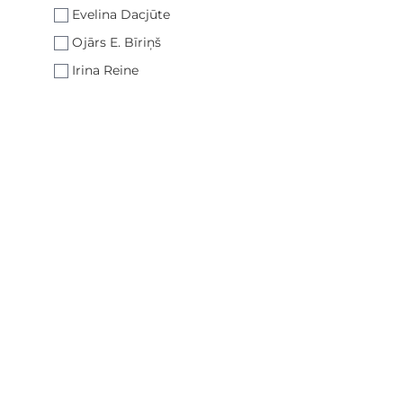
Evelina Dacjūte
Ojārs E. Bīriņš
Irina Reine