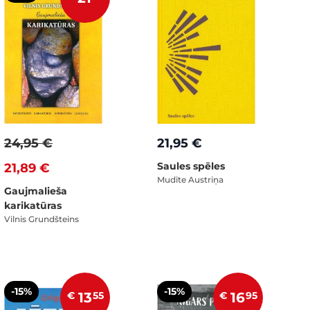
24,95 €
21,95 €
Saules spēles
21,89 €
Mudīte Austriņa
Gaujmalieša
karikatūras
Vilnis Grundšteins
-15%
-15%
€
13
55
€
16
95