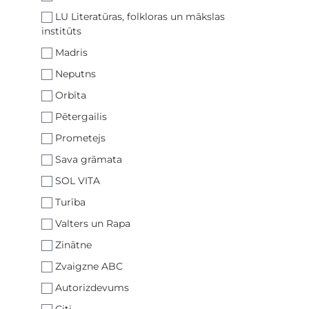
LU Literatūras, folkloras un mākslas
institūts
Madris
Neputns
Orbīta
Pētergailis
Prometejs
Sava grāmata
SOL VITA
Turība
Valters un Rapa
Zinātne
Zvaigzne ABC
Autorizdevums
Citi