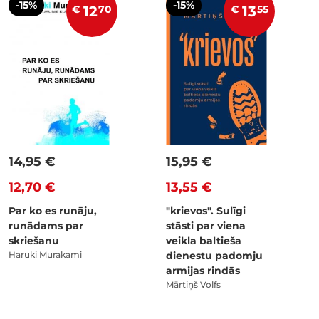
-15%
-15%
€
12
70
€
13
55
14,95 €
15,95 €
12,70 €
13,55 €
Par ko es runāju,
"krievos". Sulīgi
runādams par
stāsti par viena
skriešanu
veikla baltieša
Haruki Murakami
dienestu padomju
armijas rindās
Mārtiņš Volfs