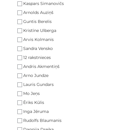
Kaspars Simanovičs
Arnolds Auziņš
Guntis Berelis
Kristīne Ulberga
Arvis Kolmanis
Sandra Vensko
12 rakstnieces
Andris Akmentiņš
Arno Jundze
Lauris Gundars
Mo Jeņs
Ēriks Kūlis
Inga Jēruma
Rudolfs Blaumanis
Dagnija Dreika