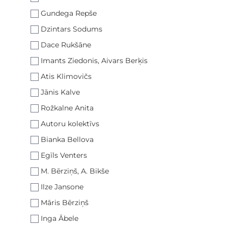
Gundega Repše
Dzintars Sodums
Dace Rukšāne
Imants Ziedonis, Aivars Berķis
Atis Klimovičs
Jānis Kalve
Rožkalne Anita
Autoru kolektīvs
Bianka Bellova
Egīls Venters
M. Bērziņš, A. Bikše
Ilze Jansone
Māris Bērziņš
Inga Ābele