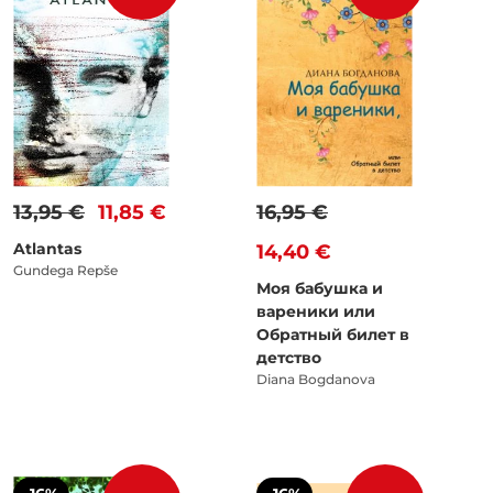
13,95 €
11,85 €
16,95 €
Atlantas
14,40 €
Gundega Repše
Моя бабушка и
вареники или
Обратный билет в
детство
Diana Bogdanova