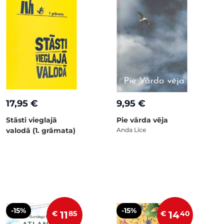
17,95 €
9,95 €
Stāsti vieglajā
Pie vārda vēja
valodā (1. grāmata)
Anda Līce
-15%
-15%
€
11
85
€
14
40