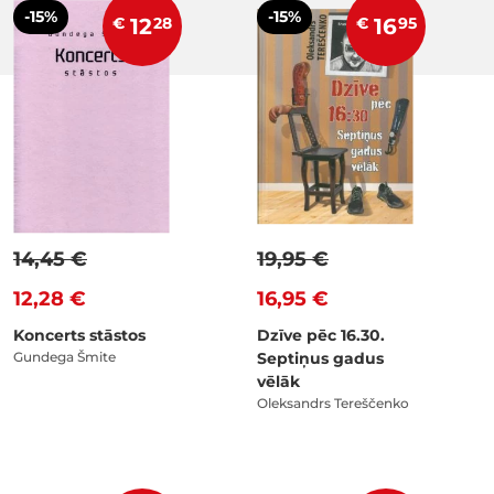
-15%
-15%
€
12
28
€
16
95
14,45 €
19,95 €
12,28 €
16,95 €
Koncerts stāstos
Dzīve pēc 16.30.
Gundega Šmite
Septiņus gadus
vēlāk
Oleksandrs Tereščenko