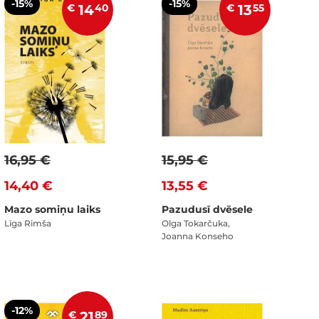
-15%
-15%
€
14
40
€
13
55
16,95 €
15,95 €
14,40 €
13,55 €
Mazo somiņu laiks
Pazudusī dvēsele
Līga Rimša
Olga Tokarčuka,
Joanna Konseho
-12%
€
21
89