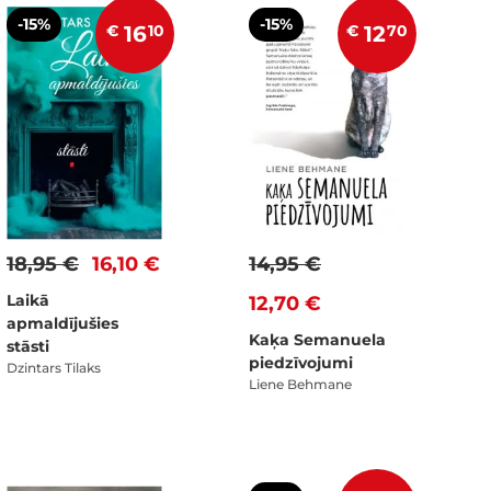
-15%
-15%
€
16
10
€
12
70
18,95 €
16,10 €
14,95 €
Laikā
12,70 €
apmaldījušies
Kaķa Semanuela
stāsti
piedzīvojumi
Dzintars Tilaks
Liene Behmane