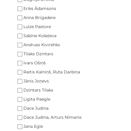
Eriks Ādamsons
Anna Brigadere
Luīze Pastore
Sabīne Košeļeva
Andruss Kivirehks
Tilaks Dzintars
Ivars Ošiņš
Raitis Kalniņš, Ruta Darbiņa
Jānis Joņevs
Dzintars Tilaks
Ligita Paegle
Dace Judina
Dace Judina, Arturs Nīmanis
Jana Egle