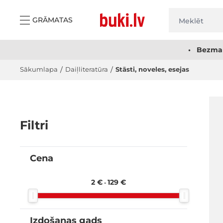
Skip to Content
GRĀMATAS
• Bezmak
Sākumlapa
/
Daiļliteratūra
/
Stāsti, noveles, esejas
Filtri
Cena
filter
2 €
129 €
-
Izdošanas gads