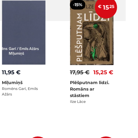
-15%
€
15
25
11,95 €
17,95 €
15,25 €
Mīļumiņš
Plēšputnam līdzi.
Romēns Garī, Emils
Romāns ar
Ažārs
stāstiem
Ilze Lāce