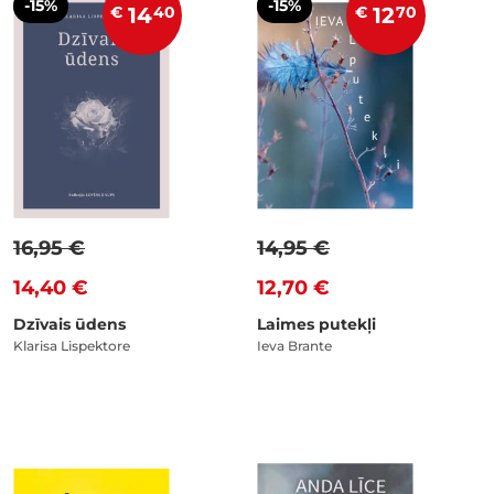
-15%
-15%
€
14
40
€
12
70
16,95 €
14,95 €
14,40 €
12,70 €
Dzīvais ūdens
Laimes putekļi
Klarisa Lispektore
Ieva Brante