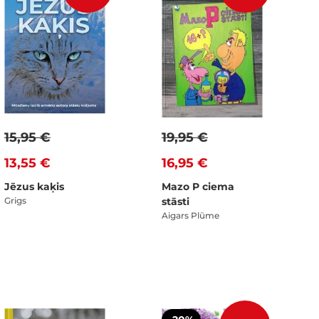
15,95 €
19,95 €
13,55 €
16,95 €
Jēzus kaķis
Mazo P ciema
Grigs
stāsti
Aigars Plūme