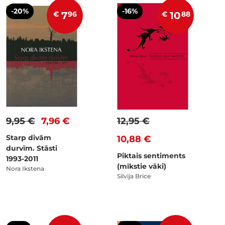
-20%
-16%
€
7
96
€
10
88
9,95 €
7,96 €
12,95 €
Starp divām
10,88 €
durvīm. Stāsti
Piktais sentiments
1993-2011
(mīkstie vāki)
Nora Ikstena
Silvija Brice