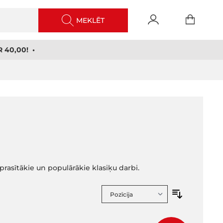
MEKLĒT
 40,00! •
prasītākie un populārākie klasiķu darbi.