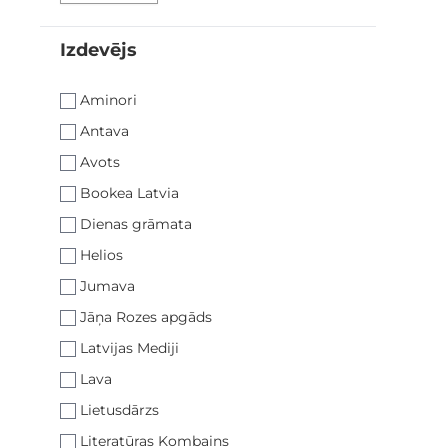
Izdevējs
filter
Aminori
Antava
Avots
Bookea Latvia
Dienas grāmata
Helios
Jumava
Jāņa Rozes apgāds
Latvijas Mediji
Lava
Lietusdārzs
Literatūras Kombains