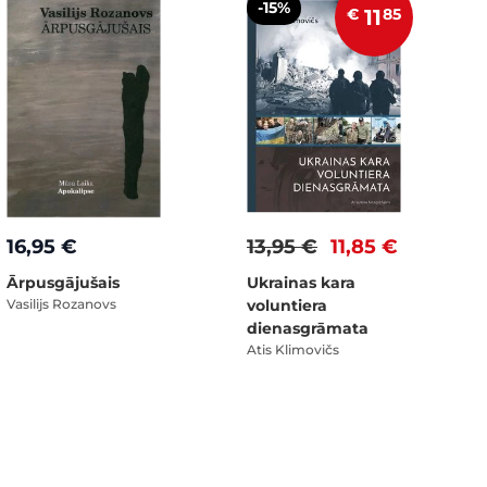
-15%
€
11
85
16,95 €
13,95 €
11,85 €
Ārpusgājušais
Ukrainas kara
Vasilijs Rozanovs
voluntiera
dienasgrāmata
Atis Klimovičs