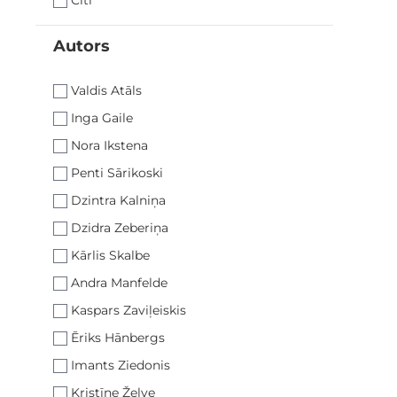
Autors
filter
Valdis Atāls
Inga Gaile
Nora Ikstena
Penti Sārikoski
Dzintra Kalniņa
Dzidra Zeberiņa
Kārlis Skalbe
Andra Manfelde
Kaspars Zaviļeiskis
Ēriks Hānbergs
Imants Ziedonis
Kristīne Želve