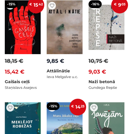
-15%
-16%
€
15
42
€
9
03
18,15 €
9,85 €
10,75 €
Attālinātie
15,42 €
9,03 €
Ieva Melgalve u.c.
Gaišais ceļš
Naži betonā
Staņislavs Asejevs
Gundega Repše
-15%
€
14
23