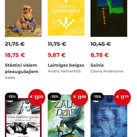
21,75 €
11,75 €
10,45 €
18,75 €
9,87 €
8,78 €
Stāstiņi visiem
Laimīgas beigas
Sainis
pieaugušajiem
Andris Akmentiņš
Džena Andersone
Zelda
-15%
-15%
-15%
€
13
55
€
11
68
€
11
77