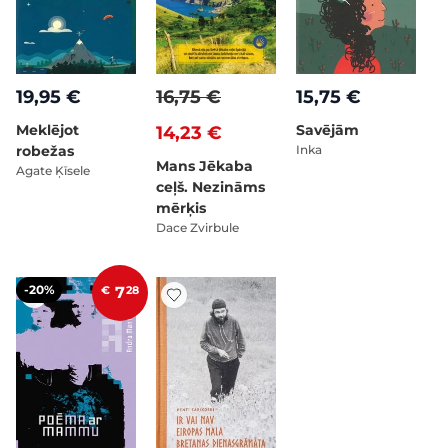
19,95 €
16,75 €
15,75 €
Meklējot
Savējām
14,23 €
robežas
Inka
Mans Jēkaba
Agate Ķīsele
ceļš. Nezināms
mērķis
Dace Zvirbule
-20%
€
7
28