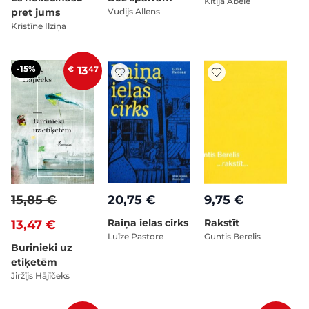
Kitija Ābele
pret jums
Vudijs Allens
Kristīne Ilziņa
-15%
€
13
47
15,85 €
20,75 €
9,75 €
Raiņa ielas cirks
Rakstīt
13,47 €
Luīze Pastore
Guntis Berelis
Burinieki uz
etiķetēm
Jiržījs Hājīčeks