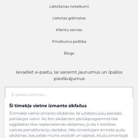
Lietošanas noteikumi
Lietotas grāmatas
Klientu serviss
Privātuma politika
Blogs
Ievadiet e-pastu, lai saņemt jaunumus un īpašos
piedāvājumus
Šī tīmekļa vietne izmanto sīkfailus
E-pasta adrese
Pieteikties
Šī tīmekļa vietne izmanto sīkdatnes, lai uzlabotu jūsu pieredzi,
pārlūkojot vietni. No šīm sīkdatnēm pārlūkprogrammā tiek
saglabātas tikai nepieciešamās sīkdatnes, jo tās ir būtiskas
vietnes pamatfunkciju darbībai. Mēs izmantojam arī trešo pušu
sīkdatnes, kas palīdz mums analizēt un saprast, kā jūs izmantojat