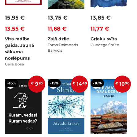
15,95 €
13,75 €
13,85 €
13,55 €
11,68 €
11,77 €
Visa radība
Zaļā dzīle
Grieķu svīta
gaida. Jaunā
Toms Deimonds
Gundega Šmite
Barvidis
sākuma
noslēpums
Geila Bosa
-16%
-15%
-16%
€
9
20
€
14
40
€
10
90