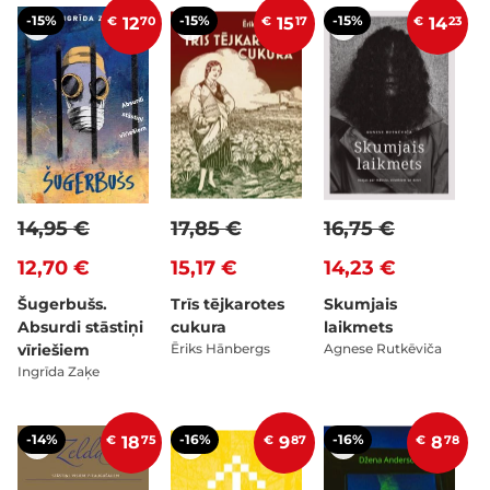
-15%
-15%
-15%
€
12
70
€
15
17
€
14
23
14,95 €
17,85 €
16,75 €
12,70 €
15,17 €
14,23 €
Šugerbušs.
Trīs tējkarotes
Skumjais
Absurdi stāstiņi
cukura
laikmets
vīriešiem
Ēriks Hānbergs
Agnese Rutkēviča
Ingrīda Zaķe
-14%
-16%
-16%
€
18
75
€
9
87
€
8
78