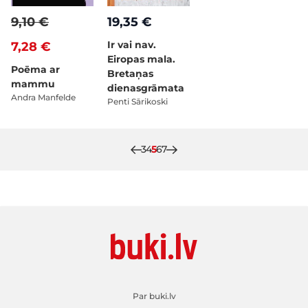
9,10 €
19,35 €
Ir vai nav.
7,28 €
Eiropas mala.
Poēma ar
Bretaņas
mammu
dienasgrāmata
Andra Manfelde
Penti Sārikoski
Lapa
Lapa
Pašlaik lasāt lapu
Lapa
Lapa
3
4
5
6
7
Par buki.lv