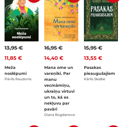
13,95 €
16,95 €
15,95 €
11,85 €
14,40 €
13,55 €
Meža
Mana ome un
Pasakas
noslēpumi
vareņiki. Par
pieaugušajiem
Pāvils Raudonis
manu
Kārlis Skalbe
vecmāmiņu,
ukraiņu virtuvi
un to, kā es
nekļuvu par
pavāri
Diana Bogdanova