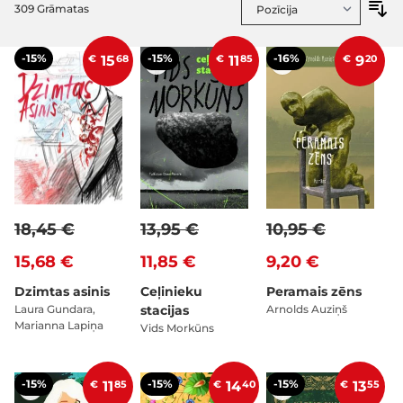
309
Grāmatas
-15%
-15%
-16%
€
15
68
€
11
85
€
9
20
18,45 €
13,95 €
10,95 €
15,68 €
11,85 €
9,20 €
Dzimtas asinis
Ceļinieku
Peramais zēns
Laura Gundara,
stacijas
Arnolds Auziņš
Marianna Lapiņa
Vids Morkūns
-15%
-15%
-15%
€
11
85
€
14
40
€
13
55