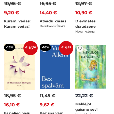
10,95 €
16,95 €
12,97 €
9,20 €
14,40 €
10,90 €
Kuram, vedas!
Atvadu krāsas
Dievmātes
Kuram vedas!
Bernhards Šlinks
draudzene
Nora Ikstena
-15%
-16%
€
16
10
€
9
62
18,95 €
11,45 €
22,22 €
Meklējot
16,10 €
9,62 €
gaismu sevī
Es neliecināšu
Bez spalvām