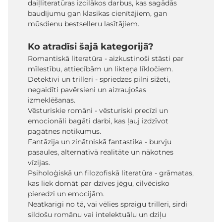
daiļliteratūras izcilākos darbus, kas sagādās
baudījumu gan klasikas cienītājiem, gan
mūsdienu bestselleru lasītājiem.
Ko atradīsi šajā kategorijā?
Romantiskā literatūra - aizkustinoši stāsti par
mīlestību, attiecībām un likteņa līkločiem.
Detektīvi un trilleri - spriedzes pilni sižeti,
negaidīti pavērsieni un aizraujošas
izmeklēšanas.
Vēsturiskie romāni - vēsturiski precīzi un
emocionāli bagāti darbi, kas ļauj izdzīvot
pagātnes notikumus.
Fantāzija un zinātniskā fantastika - burvju
pasaules, alternatīvā realitāte un nākotnes
vīzijas.
Psiholoģiskā un filozofiskā literatūra - grāmatas,
kas liek domāt par dzīves jēgu, cilvēcisko
pieredzi un emocijām.
Neatkarīgi no tā, vai vēlies spraigu trilleri, sirdi
sildošu romānu vai intelektuālu un dziļu