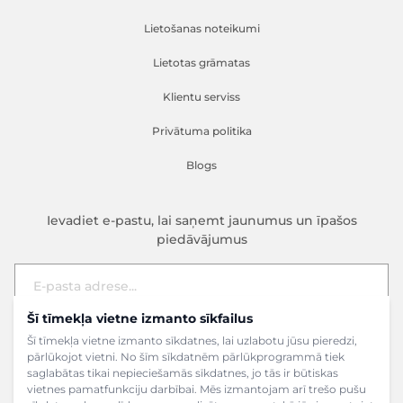
Lietošanas noteikumi
Lietotas grāmatas
Klientu serviss
Privātuma politika
Blogs
Ievadiet e-pastu, lai saņemt jaunumus un īpašos
piedāvājumus
Šī tīmekļa vietne izmanto sīkfailus
E-pasta adrese
Pieteikties
Šī tīmekļa vietne izmanto sīkdatnes, lai uzlabotu jūsu pieredzi,
pārlūkojot vietni. No šīm sīkdatnēm pārlūkprogrammā tiek
saglabātas tikai nepieciešamās sīkdatnes, jo tās ir būtiskas
vietnes pamatfunkciju darbībai. Mēs izmantojam arī trešo pušu