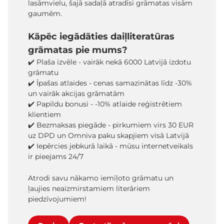
lasāmvielu, šajā sadaļā atradīsi grāmatas visām
gaumēm.
Kāpēc iegādāties daiļliteratūras
grāmatas pie mums?
✔️ Plaša izvēle - vairāk nekā 6000 Latvijā izdotu
grāmatu
✔️ Īpašas atlaides - cenas samazinātas līdz -30%
un vairāk akcijas grāmatām
✔️ Papildu bonusi - -10% atlaide reģistrētiem
klientiem
✔️ Bezmaksas piegāde - pirkumiem virs 30 EUR
uz DPD un Omniva paku skapjiem visā Latvijā
✔️ Iepērcies jebkurā laikā - mūsu internetveikals
ir pieejams 24/7
Atrodi savu nākamo iemīļoto grāmatu un
ļaujies neaizmirstamiem literāriem
piedzīvojumiem!