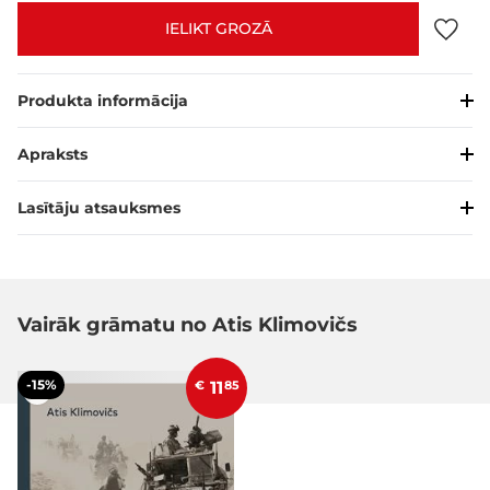
IELIKT GROZĀ
Produkta informācija
Apraksts
Lasītāju atsauksmes
Vairāk grāmatu no Atis Klimovičs
-15%
€
11
85