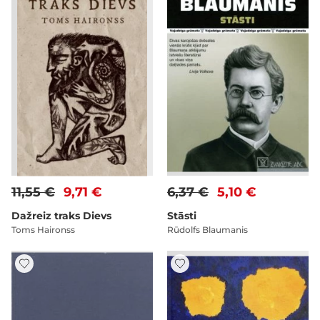
11,55 €
9,71 €
6,37 €
5,10 €
Dažreiz traks Dievs
Stāsti
Toms Haironss
Rūdolfs Blaumanis