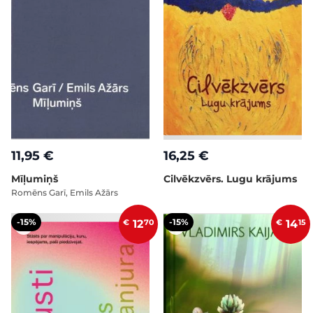
11,95 €
16,25 €
Mīļumiņš
Cilvēkzvērs. Lugu krājums
Romēns Garī, Emils Ažārs
-15%
-15%
€
12
70
€
14
15