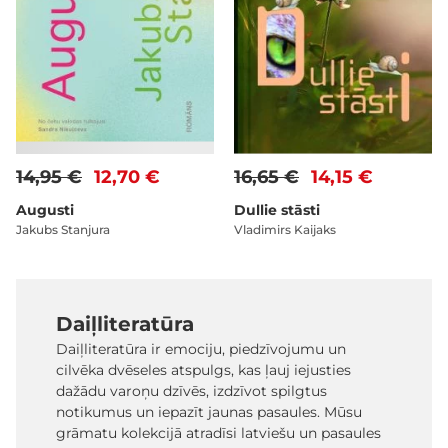
14,95 €
12,70 €
16,65 €
14,15 €
Augusti
Dullie stāsti
Jakubs Stanjura
Vladimirs Kaijaks
Daiļliteratūra
Daiļliteratūra ir emociju, piedzīvojumu un
cilvēka dvēseles atspulgs, kas ļauj iejusties
dažādu varoņu dzīvēs, izdzīvot spilgtus
notikumus un iepazīt jaunas pasaules. Mūsu
grāmatu kolekcijā atradīsi latviešu un pasaules