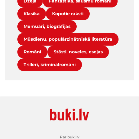
Dzeja
Fantastika, šausmu romāni
Klasika
Kopotie raksti
Memuāri, biogrāfijas
Mūsdienu, populārzinātniskā literatūra
Romāni
Stāsti, noveles, esejas
Trilleri, kriminālromāni
Par buki.lv