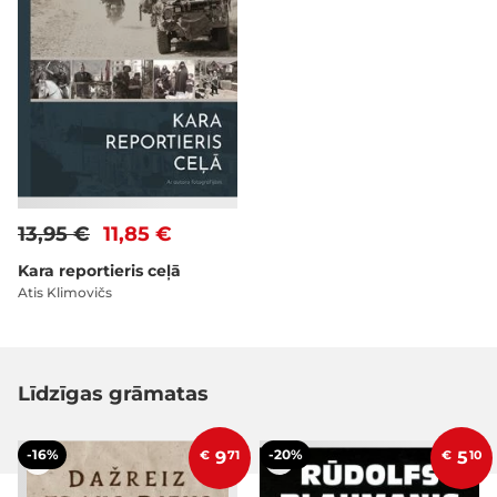
13,95 €
11,85 €
Kara reportieris ceļā
Atis Klimovičs
Līdzīgas grāmatas
-16%
-20%
€
9
71
€
5
10