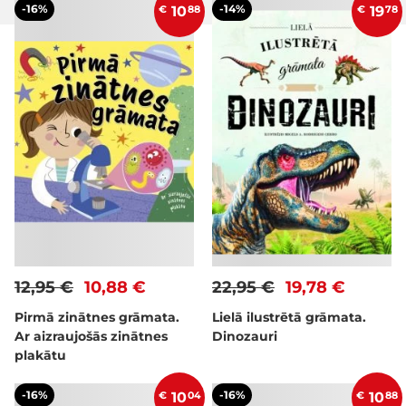
-16%
-14%
€
10
88
€
19
78
12,95 €
10,88 €
22,95 €
19,78 €
Pirmā zinātnes grāmata.
Lielā ilustrētā grāmata.
Ar aizraujošās zinātnes
Dinozauri
plakātu
-16%
-16%
€
10
04
€
10
88