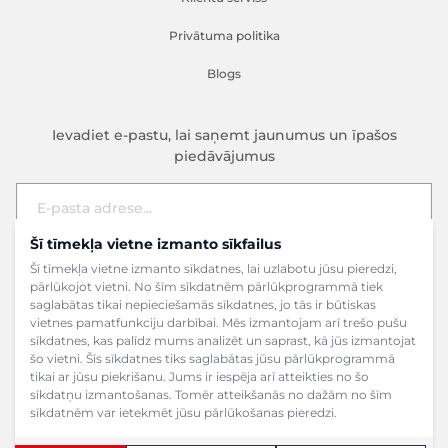
Privātuma politika
Blogs
Ievadiet e-pastu, lai saņemt jaunumus un īpašos
piedāvājumus
Šī tīmekļa vietne izmanto sīkfailus
E-pasta adrese
Pieteikties
Šī tīmekļa vietne izmanto sīkdatnes, lai uzlabotu jūsu pieredzi,
pārlūkojot vietni. No šīm sīkdatnēm pārlūkprogrammā tiek
saglabātas tikai nepieciešamās sīkdatnes, jo tās ir būtiskas
vietnes pamatfunkciju darbībai. Mēs izmantojam arī trešo pušu
sīkdatnes, kas palīdz mums analizēt un saprast, kā jūs izmantojat
šo vietni. Šīs sīkdatnes tiks saglabātas jūsu pārlūkprogrammā
tikai ar jūsu piekrišanu. Jums ir iespēja arī atteikties no šo
sīkdatņu izmantošanas. Tomēr atteikšanās no dažām no šīm
sīkdatnēm var ietekmēt jūsu pārlūkošanas pieredzi.