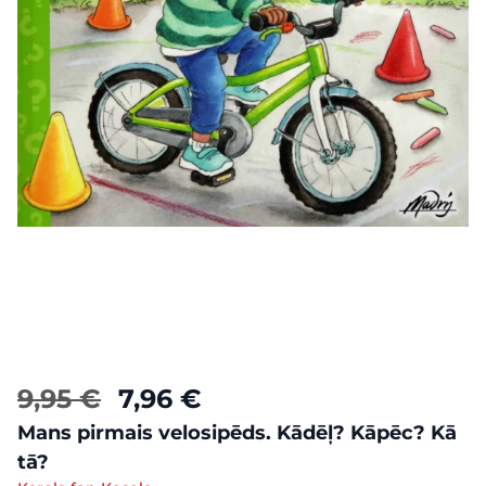
9,95 €
7,96 €
Mans pirmais velosipēds. Kādēļ? Kāpēc? Kā
tā?