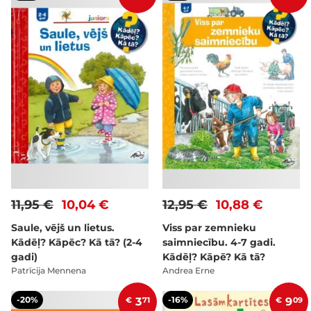
11,95 €
10,04 €
12,95 €
10,88 €
Saule, vējš un lietus.
Viss par zemnieku
Kādēļ? Kāpēc? Kā tā? (2-4
saimniecību. 4-7 gadi.
gadi)
Kādēļ? Kāpē? Kā tā?
Patrīcija Mennena
Andrea Erne
-20%
-16%
€
3
71
€
9
09