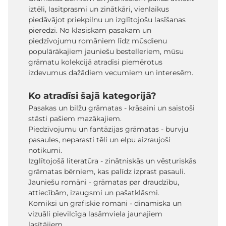
iztēli, lasītprasmi un zinātkāri, vienlaikus
piedāvājot priekpilnu un izglītojošu lasīšanas
pieredzi. No klasiskām pasakām un
piedzīvojumu romāniem līdz mūsdienu
populārākajiem jauniešu bestelleriem, mūsu
grāmatu kolekcijā atradīsi piemērotus
izdevumus dažādiem vecumiem un interesēm.
Ko atradīsi šajā kategorijā?
Pasakas un bilžu grāmatas - krāsaini un saistoši
stāsti pašiem mazākajiem.
Piedzīvojumu un fantāzijas grāmatas - burvju
pasaules, neparasti tēli un elpu aizraujoši
notikumi.
Izglītojošā literatūra - zinātniskās un vēsturiskās
grāmatas bērniem, kas palīdz izprast pasauli.
Jauniešu romāni - grāmatas par draudzību,
attiecībām, izaugsmi un pašatklāsmi.
Komiksi un grafiskie romāni - dinamiska un
vizuāli pievilcīga lasāmviela jaunajiem
lasītājiem.