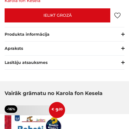
Karola fon Kesela
IELIKT GROZĀ
Produkta informācija
Apraksts
Lasītāju atsauksmes
Vairāk grāmatu no Karola fon Kesela
-16%
€
9
20