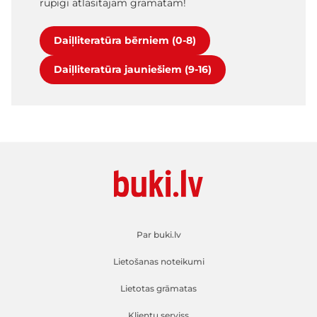
rūpīgi atlasītajām grāmatām!
Daiļliteratūra bērniem (0-8)
Daiļliteratūra jauniešiem (9-16)
Par buki.lv
Lietošanas noteikumi
Lietotas grāmatas
Klientu serviss