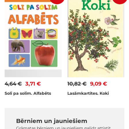
4,64 €
3,71 €
10,82 €
9,09 €
Soli pa solim. Alfabēts
Lasāmkartītes. Koki
Bērniem un jauniešiem
Grāmatas bērniem un jauniešiem palīdz attīstīt