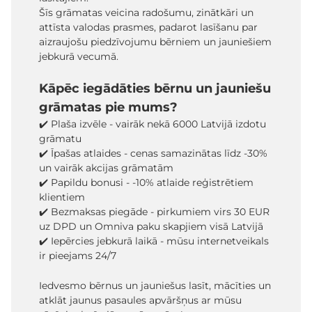
Šīs grāmatas veicina radošumu, zinātkāri un
attīsta valodas prasmes, padarot lasīšanu par
aizraujošu piedzīvojumu bērniem un jauniešiem
jebkurā vecumā.
Kāpēc iegādāties bērnu un jauniešu
grāmatas pie mums?
✔️ Plaša izvēle - vairāk nekā 6000 Latvijā izdotu
grāmatu
✔️ Īpašas atlaides - cenas samazinātas līdz -30%
un vairāk akcijas grāmatām
✔️ Papildu bonusi - -10% atlaide reģistrētiem
klientiem
✔️ Bezmaksas piegāde - pirkumiem virs 30 EUR
uz DPD un Omniva paku skapjiem visā Latvijā
✔️ Iepērcies jebkurā laikā - mūsu internetveikals
ir pieejams 24/7
Iedvesmo bērnus un jauniešus lasīt, mācīties un
atklāt jaunus pasaules apvāršņus ar mūsu