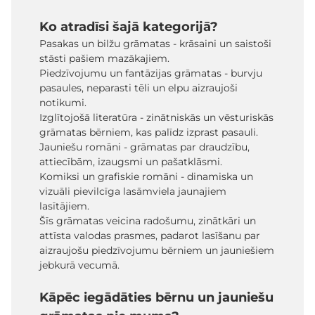
Ko atradīsi šajā kategorijā?
Pasakas un bilžu grāmatas - krāsaini un saistoši
stāsti pašiem mazākajiem.
Piedzīvojumu un fantāzijas grāmatas - burvju
pasaules, neparasti tēli un elpu aizraujoši
notikumi.
Izglītojošā literatūra - zinātniskās un vēsturiskās
grāmatas bērniem, kas palīdz izprast pasauli.
Jauniešu romāni - grāmatas par draudzību,
attiecībām, izaugsmi un pašatklāsmi.
Komiksi un grafiskie romāni - dinamiska un
vizuāli pievilcīga lasāmviela jaunajiem
lasītājiem.
Šīs grāmatas veicina radošumu, zinātkāri un
attīsta valodas prasmes, padarot lasīšanu par
aizraujošu piedzīvojumu bērniem un jauniešiem
jebkurā vecumā.
Kāpēc iegādāties bērnu un jauniešu