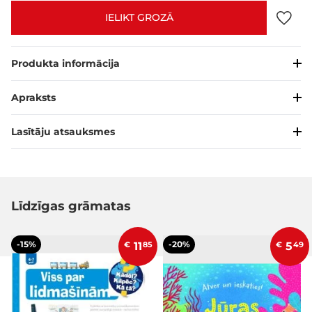
IELIKT GROZĀ
Produkta informācija
Apraksts
Lasītāju atsauksmes
Līdzīgas grāmatas
-15%
-20%
€
11
85
€
5
49