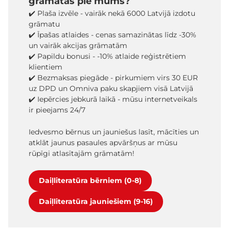
grāmatas pie mums?
✔️ Plaša izvēle - vairāk nekā 6000 Latvijā izdotu
grāmatu
✔️ Īpašas atlaides - cenas samazinātas līdz -30%
un vairāk akcijas grāmatām
✔️ Papildu bonusi - -10% atlaide reģistrētiem
klientiem
✔️ Bezmaksas piegāde - pirkumiem virs 30 EUR
uz DPD un Omniva paku skapjiem visā Latvijā
✔️ Iepērcies jebkurā laikā - mūsu internetveikals
ir pieejams 24/7
Iedvesmo bērnus un jauniešus lasīt, mācīties un
atklāt jaunus pasaules apvāršņus ar mūsu
rūpīgi atlasītajām grāmatām!
Daiļliteratūra bērniem (0-8)
Daiļliteratūra jauniešiem (9-16)