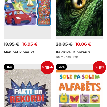
19,95 €
16,95 €
20,95 €
18,06 €
Man patīk braukt
Kā dzīvē. Dinozauri
Raimunds Frejs
-15%
-20%
€
15
56
€
3
71