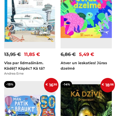
13,95 €
11,85 €
6,86 €
5,49 €
Viss par lidmašīnām.
Atver un ieskaties! Jūras
Kādēļ? Kāpēc? Kā tā?
dzelmē
Andrea Erne
-15%
-14%
€
16
95
€
18
06