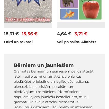
18,31 €
15,56 €
4,64 €
3,71 €
Fakti un rekordi
Soli pa solim. Alfabēts
Bērniem un jauniešiem
Grāmatas bērniem un jauniešiem palīdz attīstīt
iztēli, lasītprasmi un zinātkāri, vienlaikus
piedāvājot priekpilnu un izglītojošu lasīšanas
pieredzi. No klasiskām pasakām un
piedzīvojumu romāniem līdz mūsdienu
populārākajiem jauniešu bestelleriem, mūsu
grāmatu kolekcijā atradīsi piemērotus
izdevumus dažādiem vecumiem un interesēm.