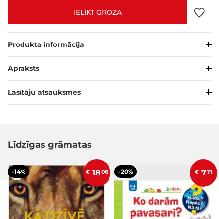
IELIKT GROZĀ
Produkta informācija
Apraksts
Lasītāju atsauksmes
Līdzīgas grāmatas
-14%
-20%
€
18
06
€
7
71