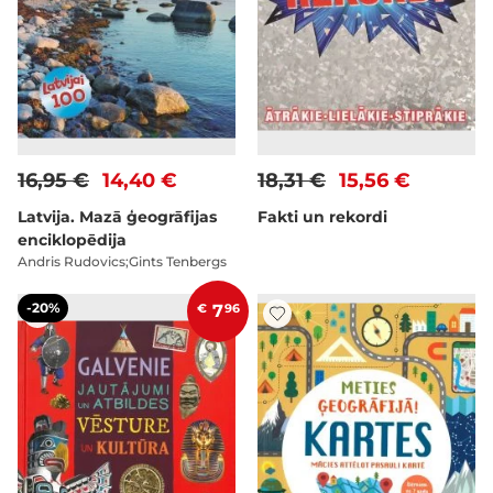
16,95 €
14,40 €
18,31 €
15,56 €
Latvija. Mazā ģeogrāfijas
Fakti un rekordi
enciklopēdija
Andris Rudovics;Gints Tenbergs
-20%
€
7
96