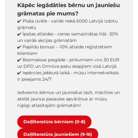
Kāpēc iegādāties bērnu un jauniešu
grāmatas pie mums?
✔️ Plaša izvēle - vairāk nekā 6000 Latvijā izdotu
grāmatu
✔️ Īpašas atlaides - cenas samazinātas līdz -30%
un vairāk akcijas grāmatām
✔️ Papildu bonusi - -10% atlaide reģistrētiem
klientiem
✔️ Bezmaksas piegāde - pirkumiem virs 30 EUR
uz DPD un Omniva paku skapjiem visā Latvijā
✔️ Iepērcies jebkurā laikā - mūsu internetveikals
ir pieejams 24/7
Iedvesmo bērnus un jauniešus lasīt, mācīties un
atklāt jaunus pasaules apvāršņus ar mūsu
rūpīgi atlasītajām grāmatām!
Daiļliteratūra bērniem (0-8)
Daiļliteratūra jauniešiem (9-16)