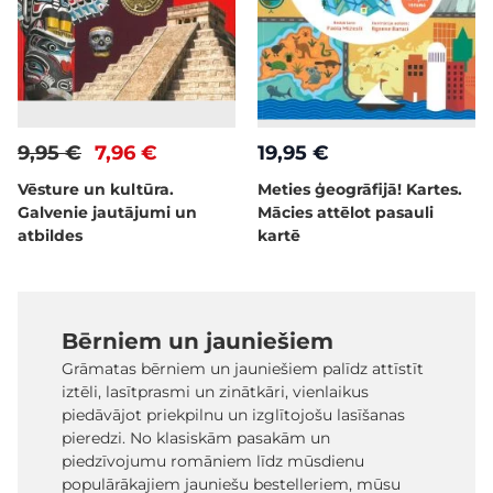
9,95 €
7,96 €
19,95 €
Vēsture un kultūra.
Meties ģeogrāfijā! Kartes.
Galvenie jautājumi un
Mācies attēlot pasauli
atbildes
kartē
Bērniem un jauniešiem
Grāmatas bērniem un jauniešiem palīdz attīstīt
iztēli, lasītprasmi un zinātkāri, vienlaikus
piedāvājot priekpilnu un izglītojošu lasīšanas
pieredzi. No klasiskām pasakām un
piedzīvojumu romāniem līdz mūsdienu
populārākajiem jauniešu bestelleriem, mūsu