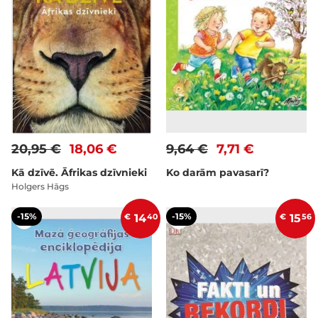
20,95 €
18,06 €
9,64 €
7,71 €
Kā dzīvē. Āfrikas dzīvnieki
Ko darām pavasarī?
Holgers Hāgs
-15%
-15%
€
14
40
€
15
56