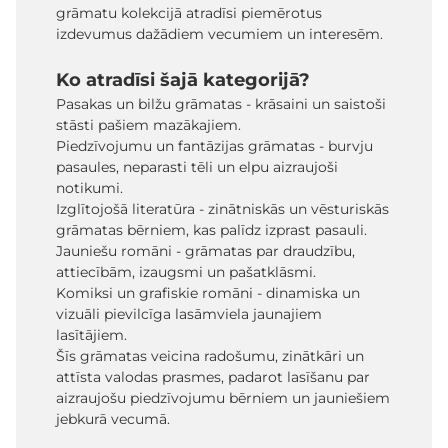
grāmatu kolekcijā atradīsi piemērotus
izdevumus dažādiem vecumiem un interesēm.
Ko atradīsi šajā kategorijā?
Pasakas un bilžu grāmatas - krāsaini un saistoši
stāsti pašiem mazākajiem.
Piedzīvojumu un fantāzijas grāmatas - burvju
pasaules, neparasti tēli un elpu aizraujoši
notikumi.
Izglītojošā literatūra - zinātniskās un vēsturiskās
grāmatas bērniem, kas palīdz izprast pasauli.
Jauniešu romāni - grāmatas par draudzību,
attiecībām, izaugsmi un pašatklāsmi.
Komiksi un grafiskie romāni - dinamiska un
vizuāli pievilcīga lasāmviela jaunajiem
lasītājiem.
Šīs grāmatas veicina radošumu, zinātkāri un
attīsta valodas prasmes, padarot lasīšanu par
aizraujošu piedzīvojumu bērniem un jauniešiem
jebkurā vecumā.