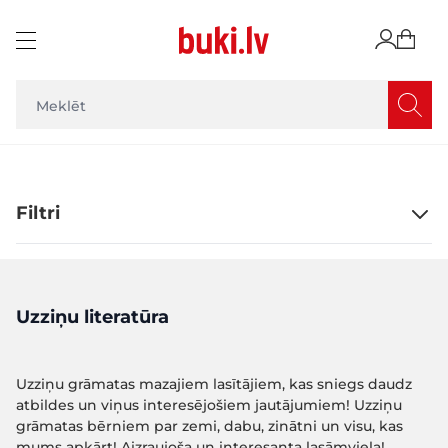
Skip to Content
Filtri
Uzziņu literatūra
Uzziņu grāmatas mazajiem lasītājiem, kas sniegs daudz
atbildes un viņus interesējošiem jautājumiem! Uzziņu
grāmatas bērniem par zemi, dabu, zinātni un visu, kas
mums apkārt! Aizraujoša un interesanta lasāmviela!