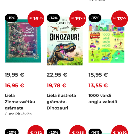
-15%
-14%
-15%
€
16
95
€
19
78
€
13
55
19,95 €
22,95 €
15,95 €
16,95 €
19,78 €
13,55 €
Lielā
Lielā ilustrētā
1000 vārdi
Ziemassvētku
grāmata.
angļu valodā
grāmata
Dinozauri
Guna Pitkēviča
-20%
-20%
-14%
€
7
32
€
7
56
€
18
92