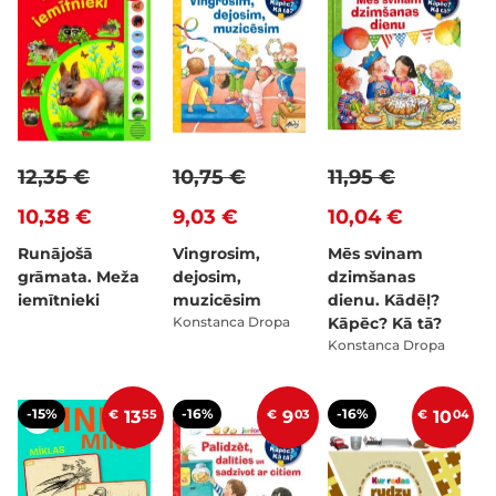
12,35 €
10,75 €
11,95 €
10,38 €
9,03 €
10,04 €
Runājošā
Vingrosim,
Mēs svinam
grāmata. Meža
dejosim,
dzimšanas
iemītnieki
muzicēsim
dienu. Kādēļ?
Konstanca Dropa
Kāpēc? Kā tā?
Konstanca Dropa
-15%
-16%
-16%
€
13
55
€
9
03
€
10
04