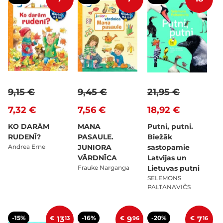
9,15 €
9,45 €
21,95 €
7,32 €
7,56 €
18,92 €
KO DARĀM
MANA
Putni, putni.
RUDENĪ?
PASAULE.
Biežāk
Andrea Erne
JUNIORA
sastopamie
VĀRDNĪCA
Latvijas un
Frauke Narganga
Lietuvas putni
SELEMONS
PALTANAVIČS
-15%
-16%
-20%
€
13
13
€
9
96
€
7
16