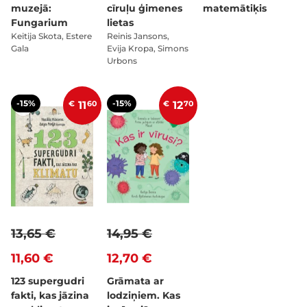
muzejā:
cīruļu ģimenes
matemātiķis
Fungarium
lietas
Keitija Skota, Estere
Reinis Jansons,
Gala
Evija Kropa, Simons
Urbons
-15%
-15%
€
11
60
€
12
70
13,65 €
14,95 €
11,60 €
12,70 €
123 supergudri
Grāmata ar
fakti, kas jāzina
lodziņiem. Kas