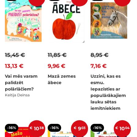
15,45 €
11,85 €
8,95 €
13,13 €
9,96 €
7,16 €
Vai mēs varam
Mazā zemes
Uzzini, kas es
palīdzēt
ābece
esmu.
polārlāčiem?
Iepazīsties ar
Keitija Deinsa
populārākajiem
lauku sētas
iemītniekiem
-16%
-16%
-16%
€
10
38
€
9
03
€
10
04