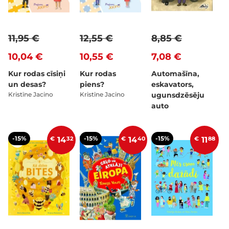
11,95 €
12,55 €
8,85 €
10,04 €
10,55 €
7,08 €
Kur rodas cīsiņi
Kur rodas
Automašīna,
un desas?
piens?
eskavators,
Kristīne Jacino
Kristīne Jacino
ugunsdzēsēju
auto
-15%
-15%
-15%
€
14
32
€
14
40
€
11
88