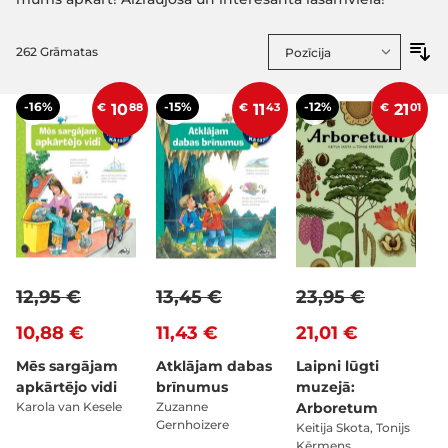
262
Grāmatas
-16%
-15%
-12%
€
10
88
€
11
43
€
21
01
12,95 €
13,45 €
23,95 €
10,88 €
11,43 €
21,01 €
Mēs sargājam
Atklājam dabas
Laipni lūgti
apkārtējo vidi
brīnumus
muzejā:
Karola van Kesele
Zuzanne
Arboretum
Gernhoizere
Keitija Skota, Tonijs
Kērmens