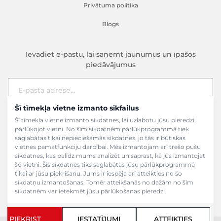
Privātuma politika
Blogs
Ievadiet e-pastu, lai saņemt jaunumus un īpašos
piedāvājumus
Šī tīmekļa vietne izmanto sīkfailus
E-pasta adrese
Pieteikties
Šī tīmekļa vietne izmanto sīkdatnes, lai uzlabotu jūsu pieredzi,
pārlūkojot vietni. No šīm sīkdatnēm pārlūkprogrammā tiek
saglabātas tikai nepieciešamās sīkdatnes, jo tās ir būtiskas
vietnes pamatfunkciju darbībai. Mēs izmantojam arī trešo pušu
sīkdatnes, kas palīdz mums analizēt un saprast, kā jūs izmantojat
šo vietni. Šīs sīkdatnes tiks saglabātas jūsu pārlūkprogrammā
tikai ar jūsu piekrišanu. Jums ir iespēja arī atteikties no šo
sīkdatņu izmantošanas. Tomēr atteikšanās no dažām no šīm
sīkdatnēm var ietekmēt jūsu pārlūkošanas pieredzi.
PIEKRIST
IESTATĪJUMI
ATTEIKTIES