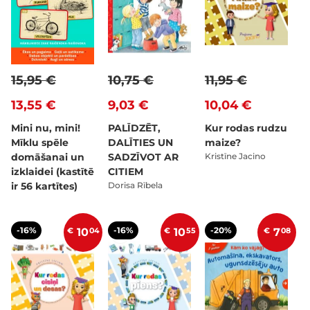
15,95 €
10,75 €
11,95 €
13,55 €
9,03 €
10,04 €
Mini nu, mini!
PALĪDZĒT,
Kur rodas rudzu
Mīklu spēle
DALĪTIES UN
maize?
domāšanai un
SADZĪVOT AR
Kristīne Jacino
izklaidei (kastītē
CITIEM
ir 56 kartītes)
Dorisa Rībela
-16%
-16%
-20%
€
10
04
€
10
55
€
7
08