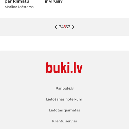
par klimatu
ir vīrusi?
Matilda Māstersa
Lapa
Lapa
Pašlaik lasāt lapu
Lapa
Lapa
3
4
5
6
7
Par buki.lv
Lietošanas noteikumi
Lietotas grāmatas
Klientu serviss