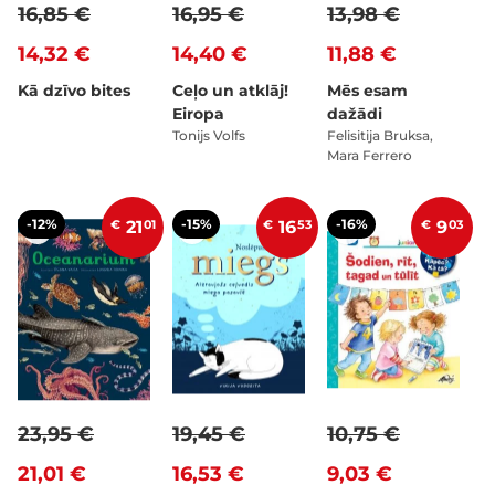
16,85 €
16,95 €
13,98 €
14,32 €
14,40 €
11,88 €
Kā dzīvo bites
Ceļo un atklāj!
Mēs esam
Eiropa
dažādi
Tonijs Volfs
Felisitija Bruksa,
Mara Ferrero
-12%
-15%
-16%
€
21
01
€
16
53
€
9
03
23,95 €
19,45 €
10,75 €
21,01 €
16,53 €
9,03 €