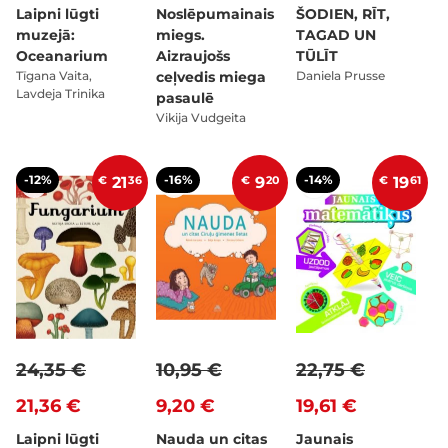
Laipni lūgti
Noslēpumainais
ŠODIEN, RĪT,
muzejā:
miegs.
TAGAD UN
Oceanarium
Aizraujošs
TŪLĪT
Tīgana Vaita,
ceļvedis miega
Daniela Prusse
Lavdeja Trinika
pasaulē
Vikija Vudgeita
-12%
-16%
-14%
€
21
36
€
9
20
€
19
61
24,35 €
10,95 €
22,75 €
21,36 €
9,20 €
19,61 €
Laipni lūgti
Nauda un citas
Jaunais