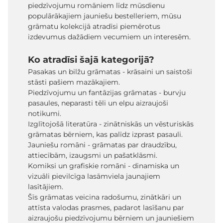
piedzīvojumu romāniem līdz mūsdienu
populārākajiem jauniešu bestelleriem, mūsu
grāmatu kolekcijā atradīsi piemērotus
izdevumus dažādiem vecumiem un interesēm.
Ko atradīsi šajā kategorijā?
Pasakas un bilžu grāmatas - krāsaini un saistoši
stāsti pašiem mazākajiem.
Piedzīvojumu un fantāzijas grāmatas - burvju
pasaules, neparasti tēli un elpu aizraujoši
notikumi.
Izglītojošā literatūra - zinātniskās un vēsturiskās
grāmatas bērniem, kas palīdz izprast pasauli.
Jauniešu romāni - grāmatas par draudzību,
attiecībām, izaugsmi un pašatklāsmi.
Komiksi un grafiskie romāni - dinamiska un
vizuāli pievilcīga lasāmviela jaunajiem
lasītājiem.
Šīs grāmatas veicina radošumu, zinātkāri un
attīsta valodas prasmes, padarot lasīšanu par
aizraujošu piedzīvojumu bērniem un jauniešiem