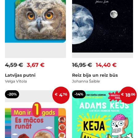
4,59 €
3,67 €
16,95 €
14,40 €
Latvijas putni
Reiz bija un reiz būs
Velga Vītola
Johanna Šaible
-20%
-14%
€
4
76
€
18
06