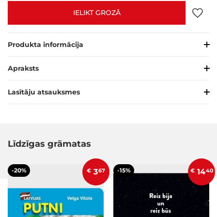
IELIKT GROZĀ
Produkta informācija
Apraksts
Lasītāju atsauksmes
Līdzīgas grāmatas
-20%
-15%
€
3
67
€
14
40