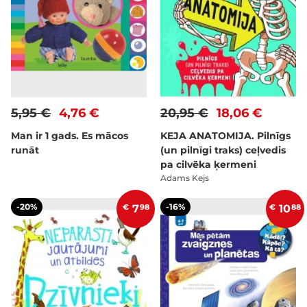
5,95 €
4,76 €
20,95 €
18,06 €
Man ir 1 gads. Es mācos
KEJA ANATOMIJA. Pilnīgs
runāt
(un pilnīgi traks) ceļvedis
pa cilvēka ķermeni
Adams Kejs
-20%
-16%
€
7
98
€
10
88