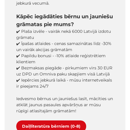
jebkurā vecumā.
Kāpēc iegādāties bērnu un jauniešu
grāmatas pie mums?
✔️ Plaša izvēle - vairāk nekā 6000 Latvijā izdotu
grāmatu
✔️ Īpašas atlaides - cenas samazinātas līdz -30%
un vairāk akcijas grāmatām
✔️ Papildu bonusi - -10% atlaide reģistrētiem
klientiem
✔️ Bezmaksas piegāde - pirkumiem virs 30 EUR
uz DPD un Omniva paku skapjiem visā Latvijā
✔️ Iepērcies jebkurā laikā - mūsu internetveikals
ir pieejams 24/7
Iedvesmo bērnus un jauniešus lasīt, mācīties un
atklāt jaunus pasaules apvāršņus ar mūsu
rūpīgi atlasītajām grāmatām!
Daiļliteratūra bērniem (0-8)