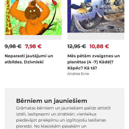
9,98 €
7,98 €
12,95 €
10,88 €
Neparasti jautājumi un
Mēs pētām zvaigznes un
atbildes. Dzīvnieki
planētas (4 -7) Kādēļ?
Kāpēc? Kā tā?
Andrea Erne
Bērniem un jauniešiem
Grāmatas bērniem un jauniešiem palīdz attīstīt
iztēli, lasītprasmi un zinātkāri, vienlaikus
piedāvājot priekpilnu un izglītojošu lasīšanas
pieredzi. No klasiskām pasakām un