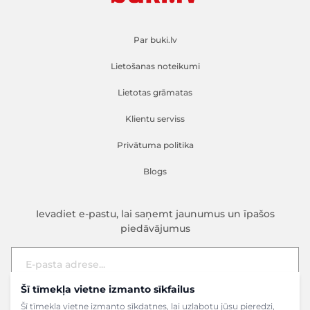
Par buki.lv
Lietošanas noteikumi
Lietotas grāmatas
Klientu serviss
Privātuma politika
Blogs
Ievadiet e-pastu, lai saņemt jaunumus un īpašos
piedāvājumus
Šī tīmekļa vietne izmanto sīkfailus
E-pasta adrese
Pieteikties
Šī tīmekļa vietne izmanto sīkdatnes, lai uzlabotu jūsu pieredzi,