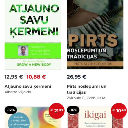
12,95 €
10,88 €
26,95 €
Atjauno savu ķermeni
Pirts noslēpumi un
Alberto Viljoldo
tradīcijas
Zvirbule E., Zvirbulis M.
-12%
-16%
€
21
89
€
10
40