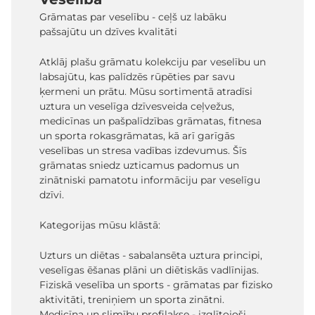
Grāmatas par veselību - ceļš uz labāku
pašsajūtu un dzīves kvalitāti
Atklāj plašu grāmatu kolekciju par veselību un
labsajūtu, kas palīdzēs rūpēties par savu
ķermeni un prātu. Mūsu sortimentā atradīsi
uztura un veselīga dzīvesveida ceļvežus,
medicīnas un pašpalīdzības grāmatas, fitnesa
un sporta rokasgrāmatas, kā arī garīgās
veselības un stresa vadības izdevumus. Šīs
grāmatas sniedz uzticamus padomus un
zinātniski pamatotu informāciju par veselīgu
dzīvi.
Kategorijas mūsu klāstā:
Uzturs un diētas - sabalansēta uztura principi,
veselīgas ēšanas plāni un diētiskās vadlīnijas.
Fiziskā veselība un sports - grāmatas par fizisko
aktivitāti, treniņiem un sporta zinātni.
Medicīna un slimību profilakse - izglītojoši