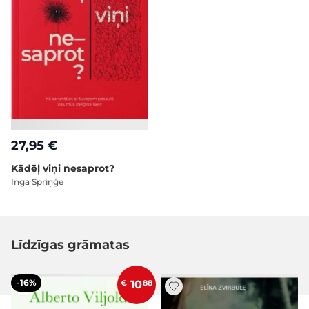
27,95 €
Kādēļ viņi nesaprot?
Inga Spriņģe
Līdzīgas grāmatas
-16%
€
10
88