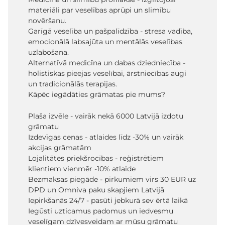
materiāli par veselības aprūpi un slimību
novēršanu.
Garīgā veselība un pašpalīdzība - stresa vadība,
emocionālā labsajūta un mentālās veselības
uzlabošana.
Alternatīvā medicīna un dabas dziedniecība -
holistiskas pieejas veselībai, ārstniecības augi
un tradicionālās terapijas.
Kāpēc iegādāties grāmatas pie mums?
Plaša izvēle - vairāk nekā 6000 Latvijā izdotu
grāmatu
Izdevīgas cenas - atlaides līdz -30% un vairāk
akcijas grāmatām
Lojalitātes priekšrocības - reģistrētiem
klientiem vienmēr -10% atlaide
Bezmaksas piegāde - pirkumiem virs 30 EUR uz
DPD un Omniva paku skapjiem Latvijā
Iepirkšanās 24/7 - pasūti jebkurā sev ērtā laikā
Iegūsti uzticamus padomus un iedvesmu
veselīgam dzīvesveidam ar mūsu grāmatu