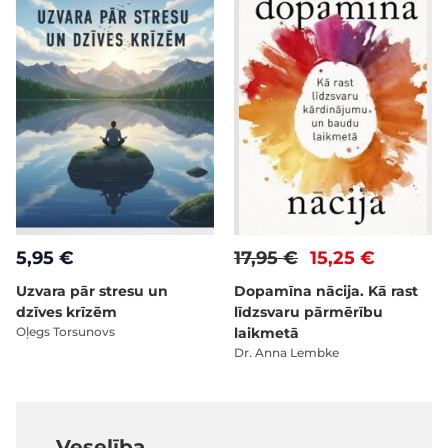
5,95 €
17,95 €
15,25 €
Uzvara pār stresu un
Dopamīna nācija. Kā rast
dzīves krīzēm
līdzsvaru pārmērību
Oļegs Torsunovs
laikmetā
Dr. Anna Lembke
Veselība