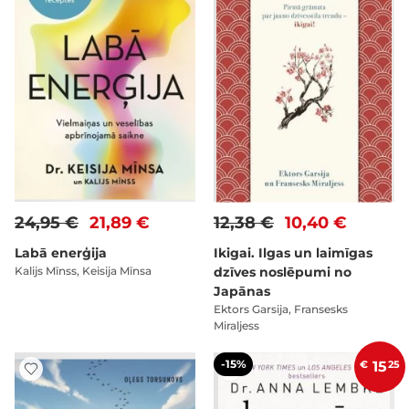
24,95 €
21,89 €
12,38 €
10,40 €
Labā enerģija
Ikigai. Ilgas un laimīgas
Kalijs Mīnss, Keisija Mīnsa
dzīves noslēpumi no
Japānas
Ektors Garsija, Fransesks
Miraljess
-15%
€
15
25