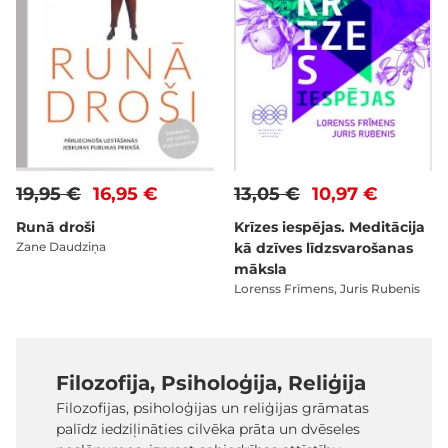
19,95 €
16,95 €
13,05 €
10,97 €
Runā droši
Krīzes iespējas. Meditācija
Zane Daudziņa
kā dzīves līdzsvarošanas
māksla
Lorenss Frīmens, Juris Rubenis
Filozofija, Psiholoģija, Reliģija
Filozofijas, psiholoģijas un reliģijas grāmatas
palīdz iedziļināties cilvēka prāta un dvēseles