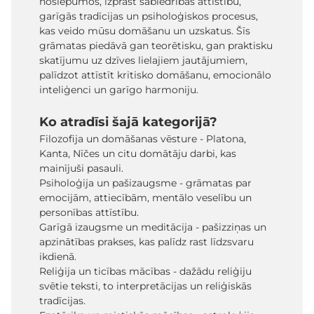
noslēpumos, izprast sabiedrības attīstību,
garīgās tradīcijas un psiholoģiskos procesus,
kas veido mūsu domāšanu un uzskatus. Šīs
grāmatas piedāvā gan teorētisku, gan praktisku
skatījumu uz dzīves lielajiem jautājumiem,
palīdzot attīstīt kritisko domāšanu, emocionālo
inteliģenci un garīgo harmoniju.
Ko atradīsi šajā kategorijā?
Filozofija un domāšanas vēsture - Platona,
Kanta, Nīčes un citu domātāju darbi, kas
mainījuši pasauli.
Psiholoģija un pašizaugsme - grāmatas par
emocijām, attiecībām, mentālo veselību un
personības attīstību.
Garīgā izaugsme un meditācija - pašizziņas un
apzinātības prakses, kas palīdz rast līdzsvaru
ikdienā.
Reliģija un ticības mācības - dažādu reliģiju
svētie teksti, to interpretācijas un reliģiskās
tradīcijas.