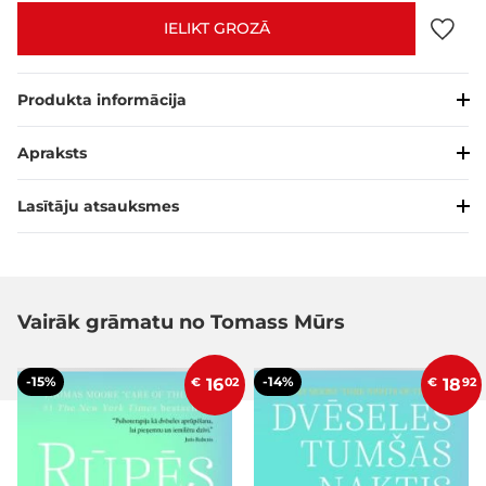
IELIKT GROZĀ
Produkta informācija
Apraksts
Lasītāju atsauksmes
Vairāk grāmatu no Tomass Mūrs
-15%
-14%
€
16
02
€
18
92