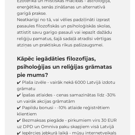
Ezotērika un mistiskās mācības - astroloģija,
enerģētika, senās zināšanas un alternatīvā
garīgā prakse.
Neatkarīgi no tā, vai vēlies padziļināti izprast
pasaules filozofiskās un psiholoģiskās skolas,
attīstīt savu garīgo pasauli vai iepazīt dažādu
reliģiju pamatus, šajā sadaļā atradīsi vērtīgas
atziņas un praktiskus rīkus pašizaugsmei.
Kāpēc iegādāties filozofijas,
psiholoģijas un reliģijas grāmatas
pie mums?
✔️ Plaša izvēle - vairāk nekā 6000 Latvijā izdotu
grāmatu
✔️ Īpašas atlaides - cenas samazinātas līdz -30%
un vairāk akcijas grāmatām
✔️ Papildu bonusi - -10% atlaide reģistrētiem
klientiem
✔️ Bezmaksas piegāde - pirkumiem virs 30 EUR
uz DPD un Omniva paku skapjiem visā Latvijā
✔️ Iepērcies jebkurā laikā - mūsu internetveikals