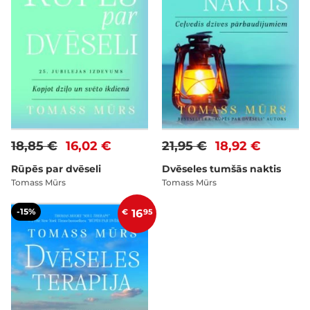
18,85 €
16,02 €
21,95 €
18,92 €
Rūpēs par dvēseli
Dvēseles tumšās naktis
Tomass Mūrs
Tomass Mūrs
-15%
€
16
95