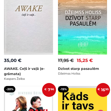
35,00 €
17,95 €
15,25 €
AWAKE. Ceļš ir vaļā (e-
Dzīvot starp pasaulēm
grāmata)
Džeimss Holiss
Kaspars Žeiba
-20%
-15%
€
7
96
€
16
95