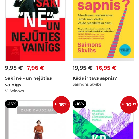
9,95 €
7,96 €
19,95 €
16,95 €
Saki nē - un nejūties
Kāds ir tavs sapnis?
vainīgs
Saimons Skvibs
V. Šeinovs
-15%
-16%
€
16
95
€
10
97