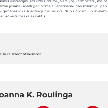
lnkrāsu ilustrācijās. Tās uzbur drūmu, aizraujošu atmosfēru, kas p
aizraujošāku - ideāli gan pirmajai iepazīšanai, gan kolekcijai, gan
ai ģimenes lokā. Piedzīvojums par draudzību, drosmi un izvēlēm,
ā pat vistumšākajās naktīs.
s, kurš sniedz atsauksmi!
oanna K. Roulinga