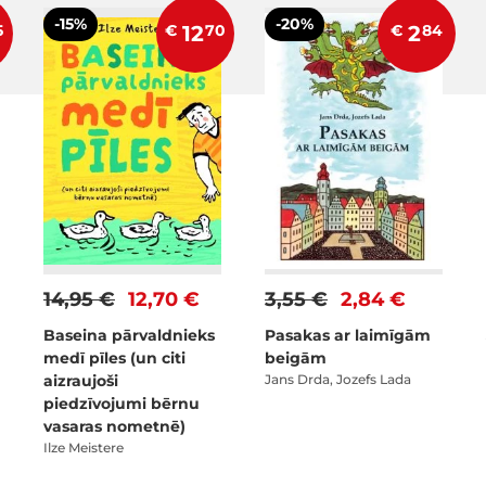
-15%
-20%
5
€
12
70
€
2
84
14,95 €
12,70 €
3,55 €
2,84 €
Baseina pārvaldnieks
Pasakas ar laimīgām
medī pīles (un citi
beigām
aizraujoši
Jans Drda, Jozefs Lada
piedzīvojumi bērnu
vasaras nometnē)
Ilze Meistere