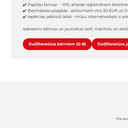
✔️ Papildu bonusi - -10% atlaide reģistrētiem klienti
✔️ Bezmaksas piegāde - pirkumiem virs 30 EUR uz D
✔️ Iepērcies jebkurā laikā - mūsu internetveikals ir p
Iedvesmo bērnus un jauniešus lasīt, mācīties un atk
Daiļliteratūra bērniem (0-8)
Daiļliteratūra 
Par buk