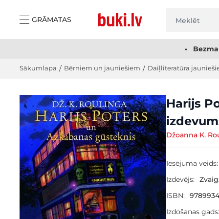
Skip to Content
GRĀMATAS
• Bezmak
Sākumlapa
/
Bērniem un jauniešiem
/
Daiļliteratūra jaunieši
Main image
Click to view image in fullscreen
Harijs P
izdevum
Džoanna K. Ro
Iesējuma veids:
Izdevējs:
Zvai
ISBN:
978993
Izdošanas gads