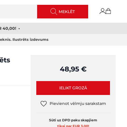
MEKLĒT
 40,00! •
eknis. Ilustrēts izdevums
ēts
48,95 €
IELIKT GROZĀ
Pievienot vēlmju sarakstam
Sūti uz DPD paku skapjiem
tikai par EUR 3,00
!