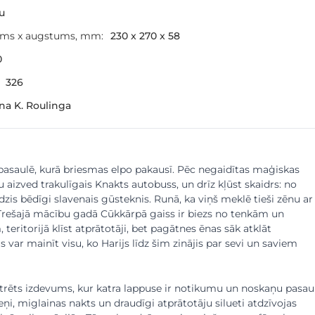
šu
ums x augstums, mm:
230 x 270 x 58
0
326
a K. Roulinga
u pasaulē, kurā briesmas elpo pakausī. Pēc negaidītas maģiskas
u aizved trakulīgais Knakts autobuss, un drīz kļūst skaidrs: no
zis bēdīgi slavenais gūsteknis. Runā, ka viņš meklē tieši zēnu ar
 Trešajā mācību gadā Cūkkārpā gaiss ir biezs no tenkām un
teritorijā klīst atprātotāji, bet pagātnes ēnas sāk atklāt
 var mainīt visu, ko Harijs līdz šim zinājis par sevi un saviem
lustrēts izdevums, kur katra lappuse ir notikumu un noskaņu pasau
ņi, miglainas nakts un draudīgi atprātotāju silueti atdzīvojas