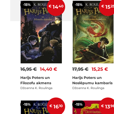
-15%
-15%
€
14
40
€
15
2
16,95 €
14,40 €
17,95 €
15,25 €
Harijs Poters un
Harijs Poters un
Filozofu akmens
Noslēpumu kambaris
Džoanna K. Roulinga
Džoanna K. Roulinga
-15%
-15%
€
16
10
€
13
9