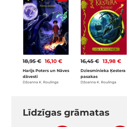
18,95 €
16,10 €
16,45 €
13,98 €
Harijs Poters un Nāves
Dziesminieka Ķestera
dāvesti
pasakas
Džoanna K. Roulinga
Džoanna K. Roulinga
Līdzīgas grāmatas