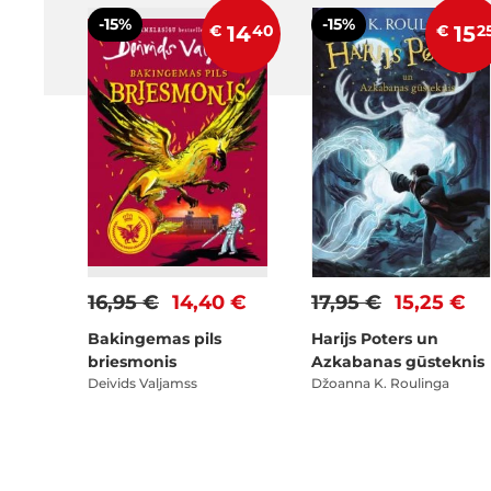
-15%
-15%
€
14
40
€
15
2
16,95 €
14,40 €
17,95 €
15,25 €
Bakingemas pils
Harijs Poters un
briesmonis
Azkabanas gūsteknis
Deivids Valjamss
Džoanna K. Roulinga