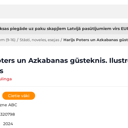
sas piegāde uz paku skapjiem Latvijā pasūtījumiem virs EUR
em (9-16)
/
Stāsti, noveles, esejas
/
Harijs Poters un Azkabanas gūst
oters un Azkabanas gūsteknis. Ilustr
s
ulinga
Cietie vāki
gzne ABC
4320798
:
2024