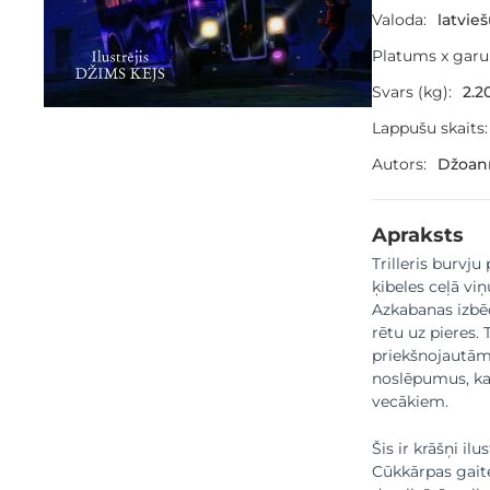
Valoda:
latvie
Platums x gar
Svars (kg):
2.2
Lappušu skaits:
Autors:
Džoann
Apraksts
Trilleris burvj
ķibeles ceļā viņ
Azkabanas izbēd
rētu uz pieres.
priekšnojautām, 
noslēpumus, kas
vecākiem.
Šis ir krāšņi i
Cūkkārpas gaite