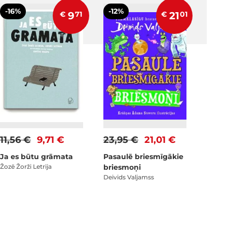
-16%
-12%
€
9
71
€
21
01
11,56 €
9,71 €
23,95 €
21,01 €
Ja es būtu grāmata
Pasaulē briesmīgākie
Žozē Žorži Letrija
briesmoņi
Deivids Valjamss