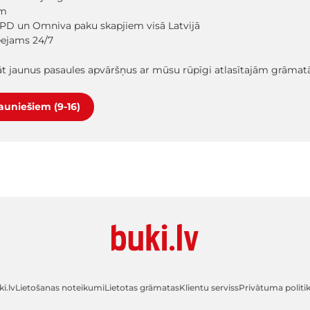
em
PD un Omniva paku skapjiem visā Latvijā
ieejams 24/7
lāt jaunus pasaules apvāršņus ar mūsu rūpīgi atlasītajām grāma
jauniešiem (9-16)
i.lv
Lietošanas noteikumi
Lietotas grāmatas
Klientu serviss
Privātuma politi