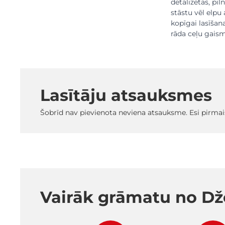
detalizētās, pi
stāstu vēl elpu 
kopīgai lasīšan
rāda ceļu gaism
Lasītāju atsauksmes
Šobrīd nav pievienota neviena atsauksme. Esi pirmai
Vairāk grāmatu no Dž