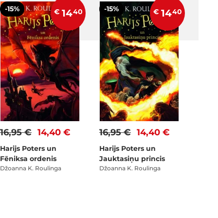
-15%
-15%
€
14
40
€
14
40
16,95 €
14,40 €
16,95 €
14,40 €
Harijs Poters un
Harijs Poters un
Fēniksa ordenis
Jauktasiņu princis
Džoanna K. Roulinga
Džoanna K. Roulinga