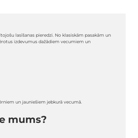
glītojošu lasīšanas pieredzi. No klasiskām pasakām un
emērotus izdevumus dažādiem vecumiem un
 bērniem un jauniešiem jebkurā vecumā.
pie mums?