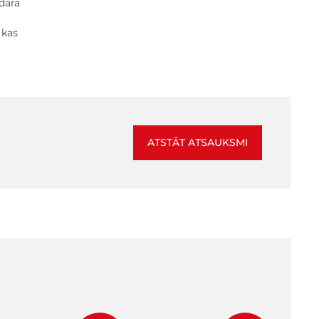
adara
 kas
ATSTĀT ATSAUKSMI