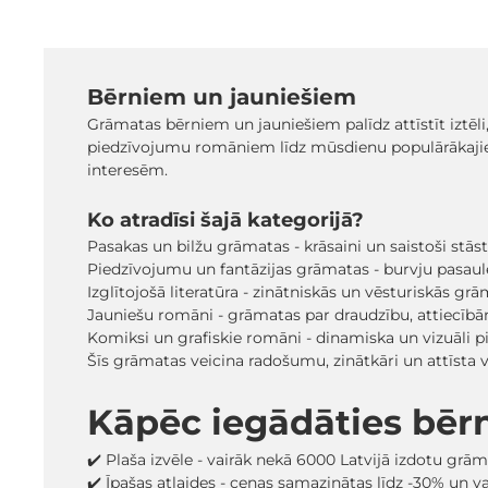
Bērniem un jauniešiem
Grāmatas bērniem un jauniešiem palīdz attīstīt iztēli
piedzīvojumu romāniem līdz mūsdienu populārākaji
interesēm.
Ko atradīsi šajā kategorijā?
Pasakas un bilžu grāmatas - krāsaini un saistoši stā
Piedzīvojumu un fantāzijas grāmatas - burvju pasaules
Izglītojošā literatūra - zinātniskās un vēsturiskās grā
Jauniešu romāni - grāmatas par draudzību, attiecīb
Komiksi un grafiskie romāni - dinamiska un vizuāli pi
Šīs grāmatas veicina radošumu, zinātkāri un attīsta
Kāpēc iegādāties bēr
✔️ Plaša izvēle - vairāk nekā 6000 Latvijā izdotu grā
✔️ Īpašas atlaides - cenas samazinātas līdz -30% un 