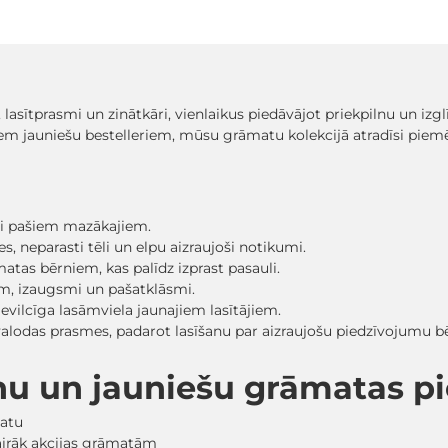
, lasītprasmi un zinātkāri, vienlaikus piedāvājot priekpilnu un iz
em jauniešu bestelleriem, mūsu grāmatu kolekcijā atradīsi pi
sti pašiem mazākajiem.
, neparasti tēli un elpu aizraujoši notikumi.
matas bērniem, kas palīdz izprast pasauli.
ām, izaugsmi un pašatklāsmi.
evilcīga lasāmviela jaunajiem lasītājiem.
 valodas prasmes, padarot lasīšanu par aizraujošu piedzīvojumu
nu un jauniešu grāmatas 
matu
vairāk akcijas grāmatām