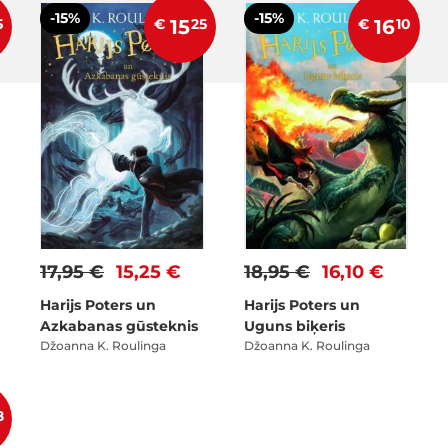
-15%
-15%
5
€
15
25
€
16
10
17,95 €
15,25 €
18,95 €
16,10 €
Harijs Poters un
Harijs Poters un
Azkabanas gūsteknis
Uguns biķeris
Džoanna K. Roulinga
Džoanna K. Roulinga
8