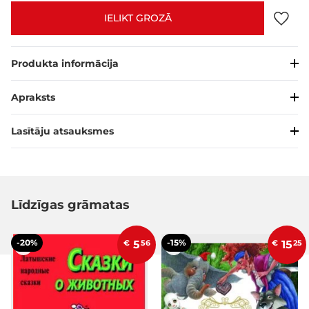
IELIKT GROZĀ
Produkta informācija
Apraksts
Lasītāju atsauksmes
Līdzīgas grāmatas
-20%
-15%
€
5
56
€
15
25