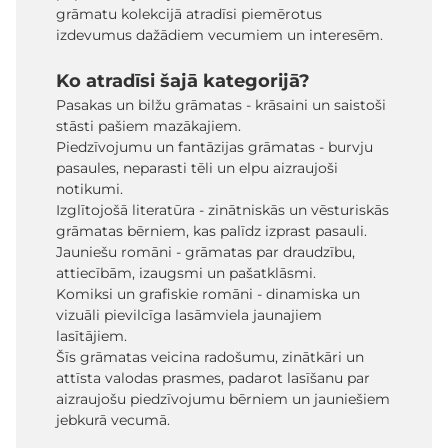
grāmatu kolekcijā atradīsi piemērotus
izdevumus dažādiem vecumiem un interesēm.
Ko atradīsi šajā kategorijā?
Pasakas un bilžu grāmatas - krāsaini un saistoši
stāsti pašiem mazākajiem.
Piedzīvojumu un fantāzijas grāmatas - burvju
pasaules, neparasti tēli un elpu aizraujoši
notikumi.
Izglītojošā literatūra - zinātniskās un vēsturiskās
grāmatas bērniem, kas palīdz izprast pasauli.
Jauniešu romāni - grāmatas par draudzību,
attiecībām, izaugsmi un pašatklāsmi.
Komiksi un grafiskie romāni - dinamiska un
vizuāli pievilcīga lasāmviela jaunajiem
lasītājiem.
Šīs grāmatas veicina radošumu, zinātkāri un
attīsta valodas prasmes, padarot lasīšanu par
aizraujošu piedzīvojumu bērniem un jauniešiem
jebkurā vecumā.