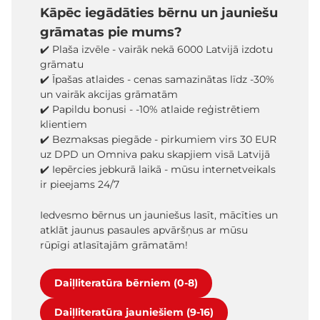
Kāpēc iegādāties bērnu un jauniešu
grāmatas pie mums?
✔️ Plaša izvēle - vairāk nekā 6000 Latvijā izdotu
grāmatu
✔️ Īpašas atlaides - cenas samazinātas līdz -30%
un vairāk akcijas grāmatām
✔️ Papildu bonusi - -10% atlaide reģistrētiem
klientiem
✔️ Bezmaksas piegāde - pirkumiem virs 30 EUR
uz DPD un Omniva paku skapjiem visā Latvijā
✔️ Iepērcies jebkurā laikā - mūsu internetveikals
ir pieejams 24/7
Iedvesmo bērnus un jauniešus lasīt, mācīties un
atklāt jaunus pasaules apvāršņus ar mūsu
rūpīgi atlasītajām grāmatām!
Daiļliteratūra bērniem (0-8)
Daiļliteratūra jauniešiem (9-16)