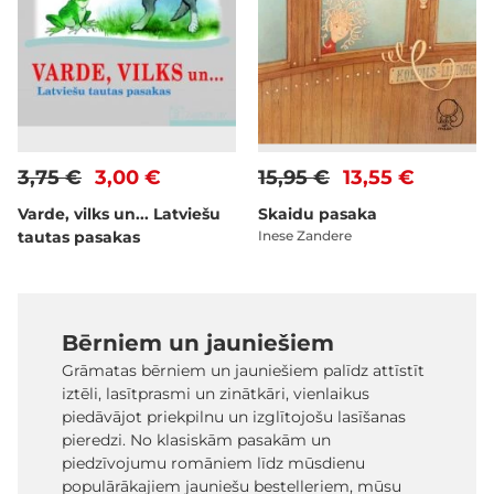
3,75 €
3,00 €
15,95 €
13,55 €
Varde, vilks un... Latviešu
Skaidu pasaka
tautas pasakas
Inese Zandere
Bērniem un jauniešiem
Grāmatas bērniem un jauniešiem palīdz attīstīt
iztēli, lasītprasmi un zinātkāri, vienlaikus
piedāvājot priekpilnu un izglītojošu lasīšanas
pieredzi. No klasiskām pasakām un
piedzīvojumu romāniem līdz mūsdienu
populārākajiem jauniešu bestelleriem, mūsu