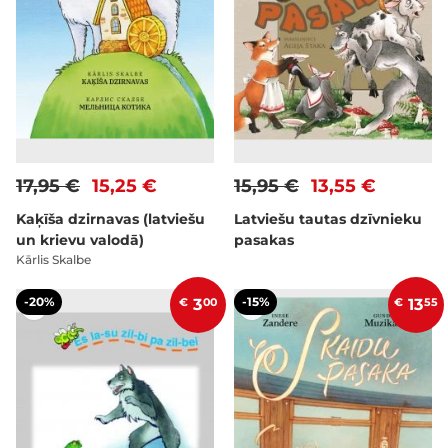
17,95 €
15,25 €
15,95 €
13,55 €
Kaķīša dzirnavas (latviešu
Latviešu tautas dzīvnieku
un krievu valodā)
pasakas
Kārlis Skalbe
-20%
-15%
€
3
00
€
13
55