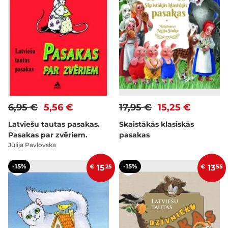
6,95 €
5,56 €
17,95 €
15,25 €
Latviešu tautas pasakas.
Skaistākās klasiskās
Pasakas par zvēriem.
pasakas
Jūlija Pavlovska
-15%
-15%
€
15
25
€
13
55