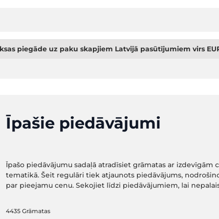
sas piegāde uz paku skapjiem Latvijā pasūtījumiem virs EUR
Īpašie piedāvājumi
Īpašo piedāvājumu sadaļā atradīsiet grāmatas ar izdevīgām 
tematikā. Šeit regulāri tiek atjaunots piedāvājums, nodrošino
par pieejamu cenu. Sekojiet līdzi piedāvājumiem, lai nepala
4435
Grāmatas