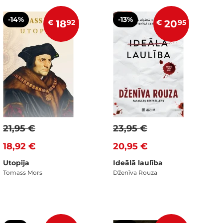
-14%
-13%
€
18
92
€
20
95
21,95 €
23,95 €
18,92 €
20,95 €
Utopija
Ideālā laulība
Tomass Mors
Dženīva Rouza