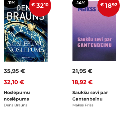
-11%
-14%
€
32
10
€
18
92
35,95 €
21,95 €
32,10 €
18,92 €
Noslēpumu
Saukšu sevi par
noslēpums
Gantenbeinu
Dens Brauns
Makss Frišs