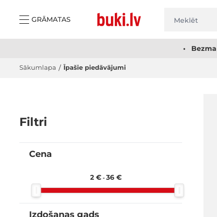
Skip to Content
GRĀMATAS
• Bezmak
Sākumlapa
/
Īpašie piedāvājumi
Filtri
Cena
filter
2 €
36 €
-
Izdošanas gads