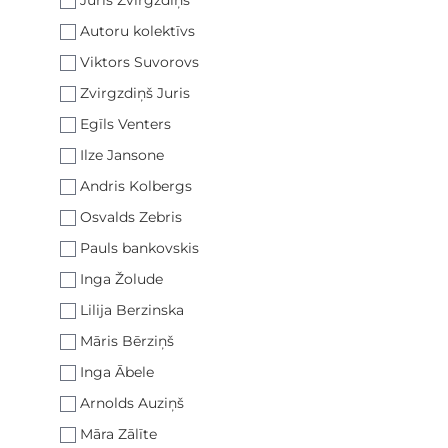
Juris Zvirgzdiņš
Autoru kolektīvs
Viktors Suvorovs
Zvirgzdiņš Juris
Egīls Venters
Ilze Jansone
Andris Kolbergs
Osvalds Zebris
Pauls bankovskis
Inga Žolude
Lilija Berzinska
Māris Bērziņš
Inga Ābele
Arnolds Auziņš
Māra Zālīte