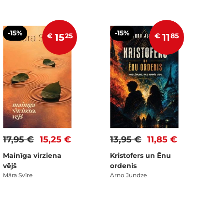
-15%
-15%
€
15
25
€
11
85
17,95 €
15,25 €
13,95 €
11,85 €
Mainīga virziena
Kristofers un Ēnu
vējš
ordenis
Māra Svīre
Arno Jundze