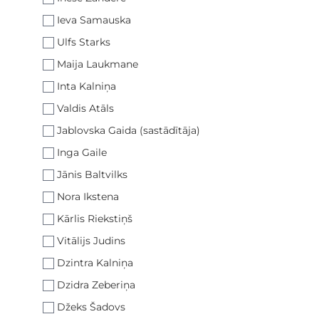
Ieva Samauska
Ulfs Starks
Maija Laukmane
Inta Kalniņa
Valdis Atāls
Jablovska Gaida (sastādītāja)
Inga Gaile
Jānis Baltvilks
Nora Ikstena
Kārlis Riekstiņš
Vitālijs Judins
Dzintra Kalniņa
Dzidra Zeberiņa
Džeks Šadovs