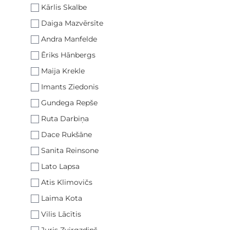
Kārlis Skalbe
Daiga Mazvērsīte
Andra Manfelde
Ēriks Hānbergs
Maija Krekle
Imants Ziedonis
Gundega Repše
Ruta Darbiņa
Dace Rukšāne
Sanita Reinsone
Lato Lapsa
Atis Klimovičs
Laima Kota
Vilis Lācītis