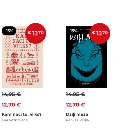
-15%
-15%
€
12
70
€
12
70
14,95 €
14,95 €
12,70 €
12,70 €
Kam nāci tu, vilks?
Dziļi mežā
Eva Vežnaveca
Peivi Lukarila