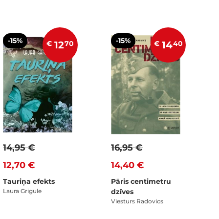
-15%
-15%
€
12
70
€
14
40
14,95 €
16,95 €
12,70 €
14,40 €
Tauriņa efekts
Pāris centimetru
Laura Grigule
dzīves
Viesturs Radovics