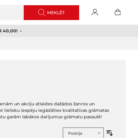
MEKLĒT
 40,00! •
cenām un akciju atlaides dažādos žanros un
t lielisku iespēju iegādāties kvalitatīvas grāmatas
istu garām labākos darījumus grāmatu pasaulē!