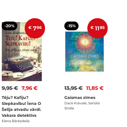
-20%
-15%
€
7
96
€
11
85
9,95 €
7,96 €
13,95 €
11,85 €
Tēju? Kafiju?
Gaismas zīmes
Slepkavību! Īena O
Dace Kravale, Sandra
Strēle
Šelija atvadu vārdi.
Vakara detektīvs
Elena Bārksdeila