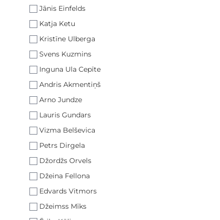
Jānis Einfelds
Katja Ketu
Kristīne Ulberga
Svens Kuzmins
Inguna Ula Cepīte
Andris Akmentiņš
Arno Jundze
Lauris Gundars
Vizma Belševica
Petrs Dirgela
Džordžs Orvels
Džeina Fellona
Edvards Vitmors
Džeimss Mīks