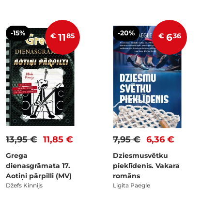
-15%
-20%
€
11
85
€
6
36
13,95 €
11,85 €
7,95 €
6,36 €
Grega
Dziesmusvētku
dienasgrāmata 17.
pieklīdenis. Vakara
Aotiņi pārpilli (MV)
romāns
Džefs Kinnijs
Ligita Paegle