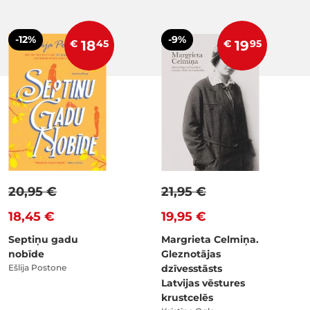
-12%
-9%
€
18
45
€
19
95
20,95 €
21,95 €
18,45 €
19,95 €
Septiņu gadu
Margrieta Celmiņa.
nobīde
Gleznotājas
Ešlija Postone
dzīvesstāsts
Latvijas vēstures
krustcelēs