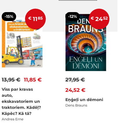
-15%
-12%
€
11
85
€
24
52
13,95 €
11,85 €
27,95 €
Viss par kravas
24,52 €
auto,
Eņģeļi un dēmoni
ekskavatoriem un
Dens Brauns
traktoriem. Kādēļ?
Kāpēc? Kā tā?
Andrea Erne