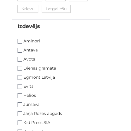
Krievu
Latgaliešu
Izdevējs
filter
Aminori
Antava
Avots
Dienas grāmata
Egmont Latvija
Evita
Helios
Jumava
Jāņa Rozes apgāds
Kid Press SIA