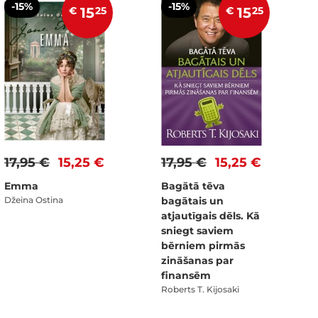
-15%
-15%
€
15
25
€
15
25
17,95 €
15,25 €
17,95 €
15,25 €
Emma
Bagātā tēva
Džeina Ostina
bagātais un
atjautīgais dēls. Kā
sniegt saviem
bērniem pirmās
zināšanas par
finansēm
Roberts T. Kijosaki