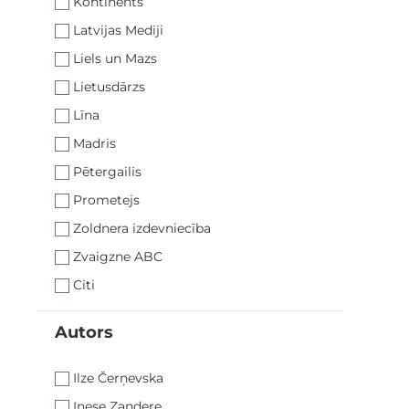
Kontinents
Latvijas Mediji
Liels un Mazs
Lietusdārzs
Līna
Madris
Pētergailis
Prometejs
Zoldnera izdevniecība
Zvaigzne ABC
Citi
Autors
filter
Ilze Čerņevska
Inese Zandere