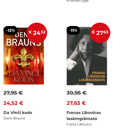
Kristīne Ogle
-12%
-11%
€
24
52
€
27
63
27,95 €
30,95 €
24,52 €
27,63 €
Da Vinči kods
Franas Lībovicas
Dens Brauns
lasāmgrāmata
Frana Lībovica