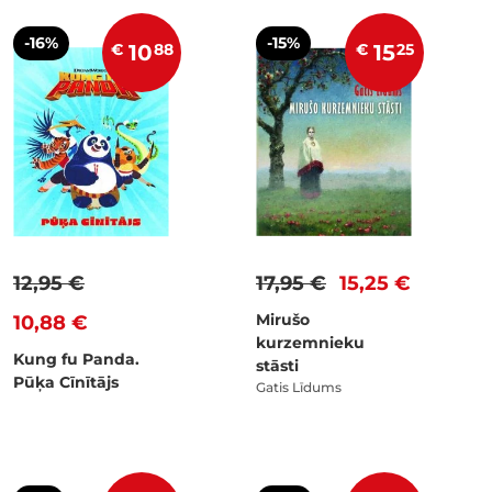
-16%
-15%
€
10
88
€
15
25
12,95 €
17,95 €
15,25 €
Mirušo
10,88 €
kurzemnieku
Kung fu Panda.
stāsti
Pūķa Cīnītājs
Gatis Līdums