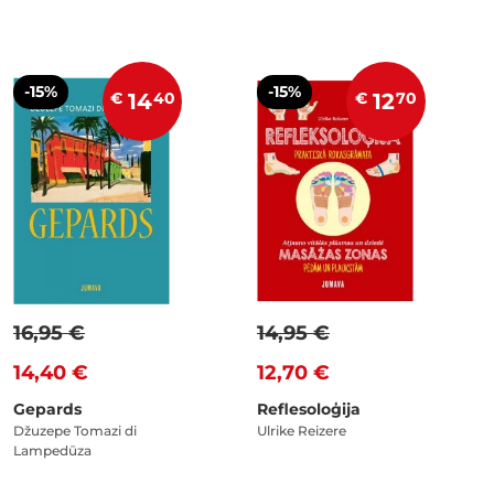
-15%
-15%
€
14
40
€
12
70
16,95 €
14,95 €
14,40 €
12,70 €
Gepards
Reflesoloģija
Džuzepe Tomazi di
Ulrike Reizere
Lampedūza