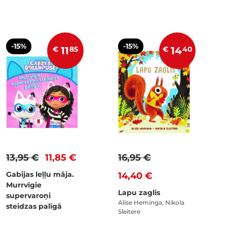
-15%
-15%
€
11
85
€
14
40
13,95 €
11,85 €
16,95 €
Gabijas leļļu māja.
14,40 €
Murrvīgie
Lapu zaglis
supervaroņi
Alise Heminga, Nikola
steidzas palīgā
Sleitere