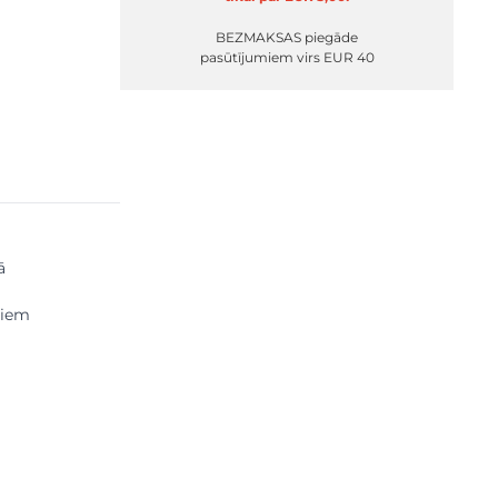
BEZMAKSAS piegāde
pasūtījumiem virs EUR 40
ā
niem