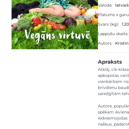
Valoda:
latvie
Platums x gar
Svars (kg):
1.20
Lappušu skaits:
Autors:
Kristī
Apraksts
Atklāj, cik krā
apkopotas vair
vienkāršiem ri
brīvdienu baud
sarežģītām te
Autore, populār
spēkam ikviena
iedvesmojošas u
našķus, padarot