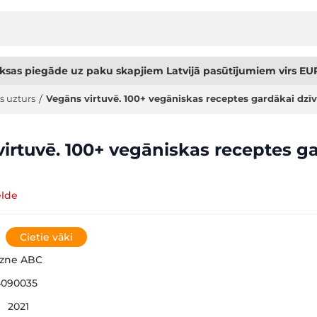
sas piegāde uz paku skapjiem Latvijā pasūtījumiem virs EUR
s uzturs
/
Vegāns virtuvē. 100+ vegāniskas receptes gardākai dzīv
irtuvē. 100+ vegāniskas receptes g
elde
Cietie vāki
gzne ABC
4090035
:
2021