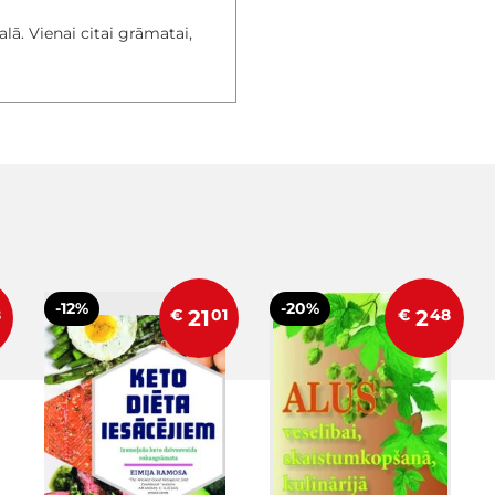
alā. Vienai citai grāmatai,
-12%
-20%
8
€
21
01
€
2
48