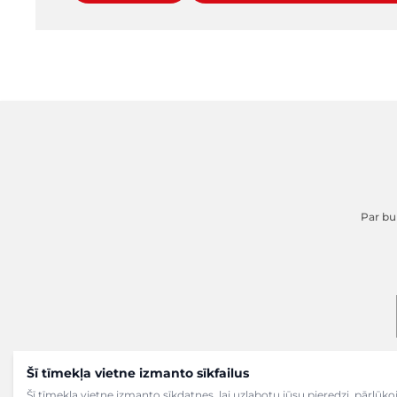
Par buk
Šī tīmekļa vietne izmanto sīkfailus
Šī tīmekļa vietne izmanto sīkdatnes, lai uzlabotu jūsu pieredzi, pārlū