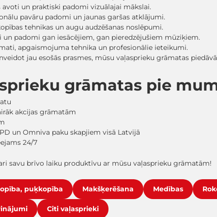
avoti un praktiski padomi vizuālajai mākslai.
sionālu pavāru padomi un jaunas garšas atklājumi.
kopības tehnikas un augu audzēšanas noslēpumi.
eži un padomi gan iesācējiem, gan pieredzējušiem mūziķiem.
mati, apgaismojuma tehnika un profesionālie ieteikumi.
pilnveidot jau esošās prasmes, mūsu vaļasprieku grāmatas piedāv
asprieku grāmatas pie mu
matu
vairāk akcijas grāmatām
em
PD un Omniva paku skapjiem visā Latvijā
ieejams 24/7
ri savu brīvo laiku produktīvu ar mūsu vaļasprieku grāmatām!
opība, puķkopība
Makšķerēšana
Medības
Rok
rinājumi
Citi vaļasprieki