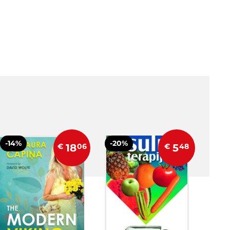
-14%
-20%
€
18
06
€
5
48