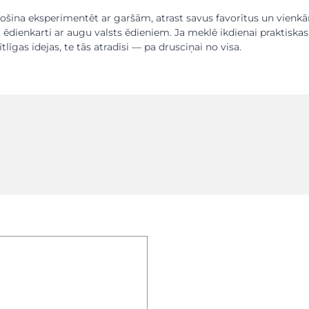
ošina eksperimentēt ar garšām, atrast savus favorītus un vienkā
 ēdienkarti ar augu valsts ēdieniem. Ja meklē ikdienai praktiskas
tlīgas idejas, te tās atradīsi — pa drusciņai no visa.