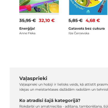
35,95 €
32,10 €
5,85 €
4,68 €
Enerģija!
Gatavots bez cukura
Anne Fleka
Ilze Čerņevska
Vaļasprieki
Vaļasprieki un hobiji ir lielisks veids, kā attīstīt pr
idejas un meistarklases dažādām radošām un tehniskā
Ko atradīsi šajā kategorijā?
Rokdarbi un amatniecība - adīšana, tamborēšana, šūša