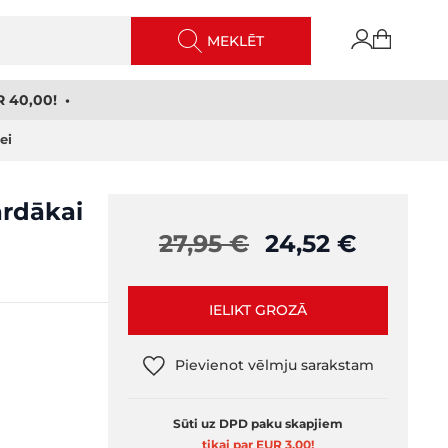
MEKLĒT
 40,00! •
ei
ardākai
27,95 €
24,52 €
IELIKT GROZĀ
Pievienot vēlmju sarakstam
Sūti uz DPD paku skapjiem
tikai par EUR 3,00
!