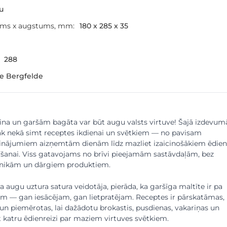
šu
ums x augstums, mm:
180 x 285 x 35
288
ne Bergfelde
saina un garšām bagāta var būt augu valsts virtuve! Šajā izdevum
āk nekā simt receptes ikdienai un svētkiem — no pavisam
sinājumiem aizņemtām dienām līdz mazliet izaicinošākiem ēdie
īšanai. Viss gatavojams no brīvi pieejamām sastāvdaļām, bez
hnikām un dārgiem produktiem.
a augu uztura satura veidotāja, pierāda, ka garšīga maltīte ir pa
m — gan iesācējam, gan lietpratējam. Receptes ir pārskatāmas,
n piemērotas, lai dažādotu brokastis, pusdienas, vakariņas un
 katru ēdienreizi par maziem virtuves svētkiem.