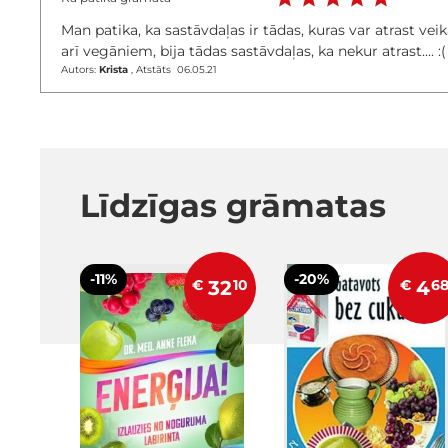
Man patika, ka sastāvdaļas ir tādas, kuras var atrast veik
arī vegāniem, bija tādas sastāvdaļas, ka nekur atrast.... :(
2021. gada 6. maijs
Autors:
Krista
,
Atstāts
06.05.21
Līdzīgas grāmatas
-11%
-20%
€
32
10
€
4
6