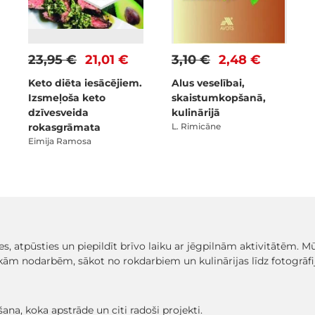
23,95 €
21,01 €
3,10 €
2,48 €
Keto diēta iesācējiem.
Alus veselībai,
Izsmeļoša keto
skaistumkopšanā,
dzīvesveida
kulinārijā
rokasgrāmata
L. Rimicāne
Eimija Ramosa
asmes, atpūsties un piepildīt brīvo laiku ar jēgpilnām aktivitātēm.
m nodarbēm, sākot no rokdarbiem un kulinārijas līdz fotogrāfij
na, koka apstrāde un citi radoši projekti.