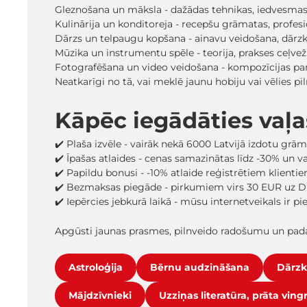
Gleznošana un māksla - dažādas tehnikas, iedvesmas 
Kulinārija un konditoreja - recepšu grāmatas, profe
Dārzs un telpaugu kopšana - ainavu veidošana, dārz
Mūzika un instrumentu spēle - teorija, prakses ceļv
Fotografēšana un video veidošana - kompozīcijas pa
Neatkarīgi no tā, vai meklē jaunu hobiju vai vēlies 
Kāpēc iegādāties vaļ
✔️ Plaša izvēle - vairāk nekā 6000 Latvijā izdotu grā
✔️ Īpašas atlaides - cenas samazinātas līdz -30% un 
✔️ Papildu bonusi - -10% atlaide reģistrētiem klienti
✔️ Bezmaksas piegāde - pirkumiem virs 30 EUR uz D
✔️ Iepērcies jebkurā laikā - mūsu internetveikals ir p
Apgūsti jaunas prasmes, pilnveido radošumu un pada
Astroloģija
Bērnu audzināšana
Dārzk
Mājdzīvnieki
Uzziņas literatūra, prāta ving