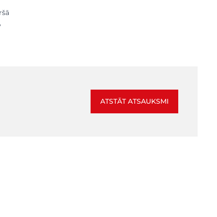
ršā
,
ATSTĀT ATSAUKSMI