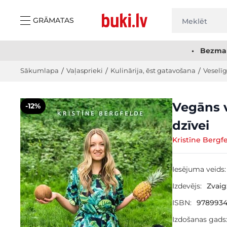
Skip to Content
GRĀMATAS
• Bezmak
Sākumlapa
/
Vaļasprieki
/
Kulinārija, ēst gatavošana
/
Veselīg
Main image
Click to view image in fullscreen
Vegāns v
-12%
dzīvei
Kristīne Bergf
Iesējuma veids:
Izdevējs:
Zvai
ISBN:
978993
Izdošanas gads