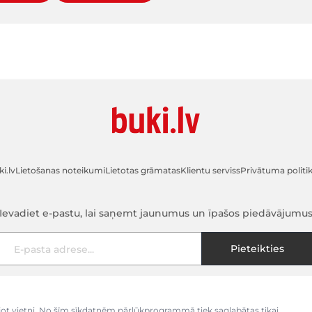
i.lv
Lietošanas noteikumi
Lietotas grāmatas
Klientu serviss
Privātuma politi
Ievadiet e-pastu, lai saņemt jaunumus un īpašos piedāvājumu
E-pasta adrese
Pieteikties
kojot vietni. No šīm sīkdatnēm pārlūkprogrammā tiek saglabātas tikai