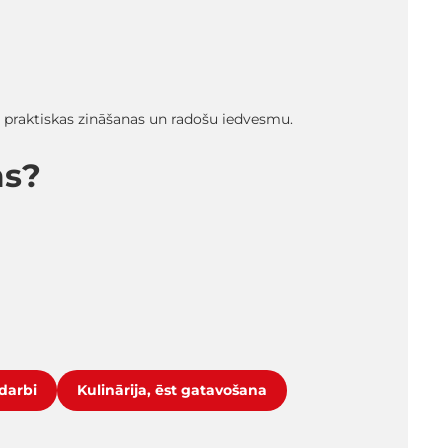
ā praktiskas zināšanas un radošu iedvesmu.
ms?
darbi
Kulinārija, ēst gatavošana