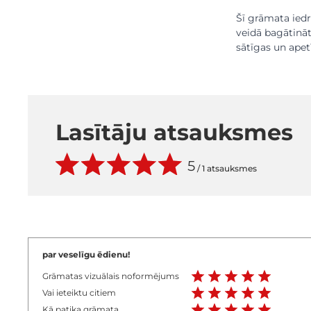
Šī grāmata iedr
veidā bagātināt
sātīgas un apetī
Lasītāju atsauksmes
5
/
1 atsauksmes
par veselīgu ēdienu!
Grāmatas vizuālais noformējums
Vai ieteiktu citiem
Kā patika grāmata