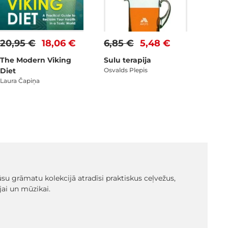
20,95 €
18,06 €
6,85 €
5,48 €
The Modern Viking
Sulu terapija
Diet
Osvalds Plepis
Laura Čapiņa
 Mūsu grāmatu kolekcijā atradīsi praktiskus ceļvežus,
ai un mūzikai.