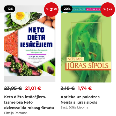
-12%
-20%
€
21
01
€
1
74
23,95 €
21,01 €
2,18 €
1,74 €
Keto diēta iesācējiem.
Aptieka uz palodzes.
Izsmeļoša keto
Neīstais jūras sīpols
dzīvesveida rokasgrāmata
Sast. Jūlija Liepiņa
Eimija Ramosa