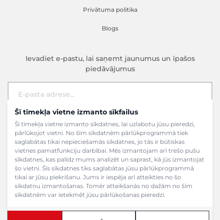
Privātuma politika
Blogs
Ievadiet e-pastu, lai saņemt jaunumus un īpašos
piedāvājumus
Šī tīmekļa vietne izmanto sīkfailus
E-pasta adrese
Pieteikties
Šī tīmekļa vietne izmanto sīkdatnes, lai uzlabotu jūsu pieredzi,
pārlūkojot vietni. No šīm sīkdatnēm pārlūkprogrammā tiek
saglabātas tikai nepieciešamās sīkdatnes, jo tās ir būtiskas
vietnes pamatfunkciju darbībai. Mēs izmantojam arī trešo pušu
sīkdatnes, kas palīdz mums analizēt un saprast, kā jūs izmantojat
šo vietni. Šīs sīkdatnes tiks saglabātas jūsu pārlūkprogrammā
tikai ar jūsu piekrišanu. Jums ir iespēja arī atteikties no šo
sīkdatņu izmantošanas. Tomēr atteikšanās no dažām no šīm
sīkdatnēm var ietekmēt jūsu pārlūkošanas pieredzi.