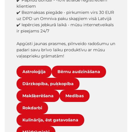
✔️ Papildu bonusi - -10% atlaide reģistrētiem
klientiem
✔️ Bezmaksas piegāde - pirkumiem virs 30 EUR
uz DPD un Omniva paku skapjiem visā Latvijā
✔️ Iepērcies jebkurā laikā - mūsu internetveikals
ir pieejams 24/7
Apgūsti jaunas prasmes, pilnveido radošumu un
padari savu brīvo laiku produktīvu ar mūsu
vaļasprieku grāmatām!
Astroloģija
Bērnu audzināšana
Dārzkopība, puķkopība
Makšķerēšana
Medības
Rokdarbi
Kulinārija, ēst gatavošana