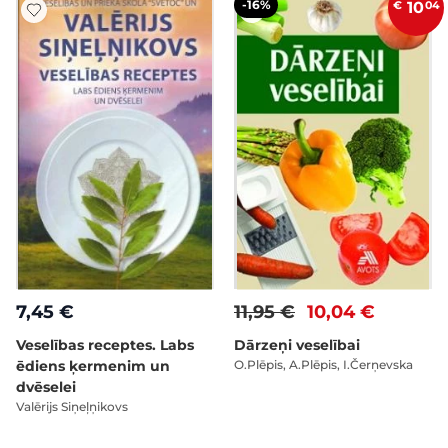
-16%
€
10
04
7,45 €
11,95 €
10,04 €
Veselības receptes. Labs
Dārzeņi veselībai
ēdiens ķermenim un
O.Plēpis, A.Plēpis, I.Čerņevska
dvēselei
Valērijs Siņeļņikovs