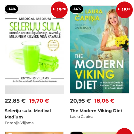
-14%
-14%
€
19
70
€
18
06
22,85 €
19,70 €
20,95 €
18,06 €
Seleriju sula. Medical
The Modern Viking Diet
Medium
Laura Čapiņa
Entonijs Viljams