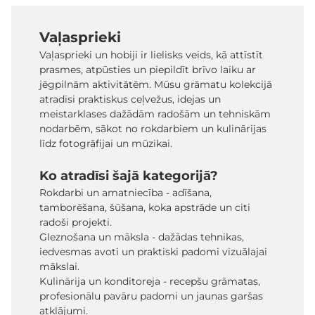
Vaļasprieki
Vaļasprieki un hobiji ir lielisks veids, kā attīstīt
prasmes, atpūsties un piepildīt brīvo laiku ar
jēgpilnām aktivitātēm. Mūsu grāmatu kolekcijā
atradīsi praktiskus ceļvežus, idejas un
meistarklases dažādām radošām un tehniskām
nodarbēm, sākot no rokdarbiem un kulinārijas
līdz fotogrāfijai un mūzikai.
Ko atradīsi šajā kategorijā?
Rokdarbi un amatniecība - adīšana,
tamborēšana, šūšana, koka apstrāde un citi
radoši projekti.
Gleznošana un māksla - dažādas tehnikas,
iedvesmas avoti un praktiski padomi vizuālajai
mākslai.
Kulinārija un konditoreja - recepšu grāmatas,
profesionālu pavāru padomi un jaunas garšas
atklājumi.