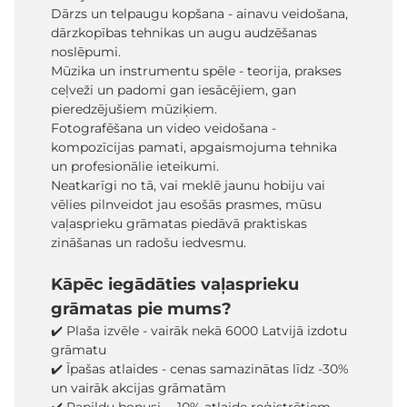
Dārzs un telpaugu kopšana - ainavu veidošana,
dārzkopības tehnikas un augu audzēšanas
noslēpumi.
Mūzika un instrumentu spēle - teorija, prakses
ceļveži un padomi gan iesācējiem, gan
pieredzējušiem mūziķiem.
Fotografēšana un video veidošana -
kompozīcijas pamati, apgaismojuma tehnika
un profesionālie ieteikumi.
Neatkarīgi no tā, vai meklē jaunu hobiju vai
vēlies pilnveidot jau esošās prasmes, mūsu
vaļasprieku grāmatas piedāvā praktiskas
zināšanas un radošu iedvesmu.
Kāpēc iegādāties vaļasprieku
grāmatas pie mums?
✔️ Plaša izvēle - vairāk nekā 6000 Latvijā izdotu
grāmatu
✔️ Īpašas atlaides - cenas samazinātas līdz -30%
un vairāk akcijas grāmatām