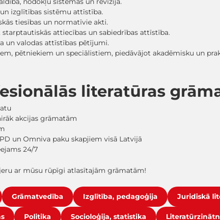
dība, nodokļu sistēmas un revīzija.
n izglītības sistēmu attīstība.
tiskās tiesības un normatīvie akti.
 starptautiskās attiecības un sabiedrības attīstība.
ka un valodas attīstības pētījumi.
tiem, pētniekiem un speciālistiem, piedāvājot akadēmisku un pra
fesionālās literatūras grā
matu
vairāk akcijas grāmatām
em
PD un Omniva paku skapjiem visā Latvijā
ieejams 24/7
arjeru ar mūsu rūpīgi atlasītajām grāmatām!
Grāmatvedība
Izglītība, pedagoģija
Juridiskā li
as
Politika
Socioloģija, statistika
Literatūrzināt