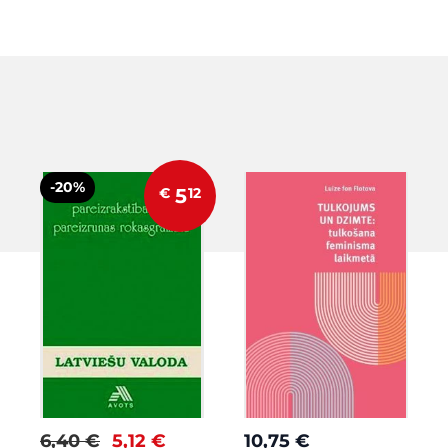
-20%
€
5
12
6,40 €
5,12 €
10,75 €