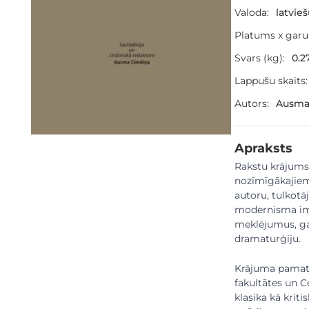
Valoda:
latvie
Platums x gar
Svars (kg):
0.2
Lappušu skaits:
Autors:
Ausma 
Apraksts
Rakstu krājums 
nozīmīgākajiem
autoru, tulkotā
modernisma imp
meklējumus, gan
dramaturģiju.
Krājuma pamatā 
fakultātes un C
klasika kā krit