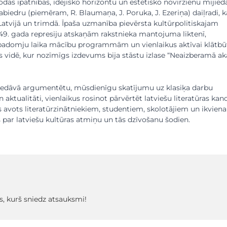
odas īpatnības, idejisko horizontu un estētisko novirzienu mijieda
kabiedru (piemēram, R. Blaumaņa, J. Poruka, J. Ezeriņa) daiļradi, k
Latvijā un trimdā. Īpaša uzmanība pievērsta kultūrpolitiskajam
49. gada represiju atskaņām rakstnieka mantojuma liktenī,
 padomju laika mācību programmām un vienlaikus aktīvai klātbū
 vidē, kur nozīmīgs izdevums bija stāstu izlase “Neaizberamā ak
iedāvā argumentētu, mūsdienīgu skatījumu uz klasiķa darbu
 aktualitāti, vienlaikus rosinot pārvērtēt latviešu literatūras kan
s avots literatūrzinātniekiem, studentiem, skolotājiem un ikvien
s par latviešu kultūras atmiņu un tās dzīvošanu šodien.
s, kurš sniedz atsauksmi!