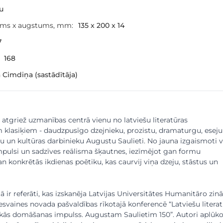
šu
ums x augstums, mm:
135 x 200 x 14
7
168
Cimdiņa (sastādītāja)
atgriež uzmanības centrā vienu no latviešu literatūras
 klasiķiem - daudzpusīgo dzejnieku, prozistu, dramaturgu, eseju
ju un kultūras darbinieku Augustu Saulieti. No jauna izgaismoti 
ulsi un sadzīves reālisma šķautnes, iezīmējot gan formu
 konkrētās ikdienas poētiku, kas caurvij viņa dzeju, stāstus un
ir referāti, kas izskanēja Latvijas Universitātes Humanitāro zin
esvaines novada pašvaldības rīkotajā konferencē “Latviešu litera
iskās domāšanas impulss. Augustam Saulietim 150”. Autori aplūk