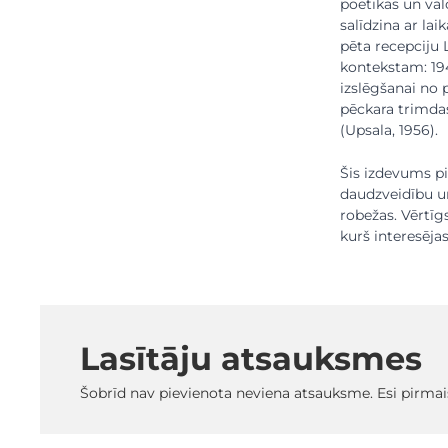
poētikas un val
salīdzina ar lai
pēta recepciju 
kontekstam: 19
izslēgšanai no
pēckara trimdas
(Upsala, 1956).
Šis izdevums p
daudzveidību un
robežas. Vērtīg
kurš interesēja
Lasītāju atsauksmes
Šobrīd nav pievienota neviena atsauksme. Esi pirmai