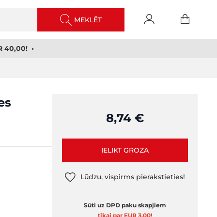
MEKLĒT
 40,00! •
es
8,74 €
IELIKT GROZĀ
Lūdzu, vispirms pierakstieties!
Sūti uz DPD paku skapjiem
tikai par EUR 3,00
!