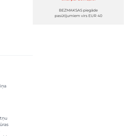
BEZMAKSAS piegāde
pasūtījumiem virs EUR 40
viņa
ātņu
tūras
o