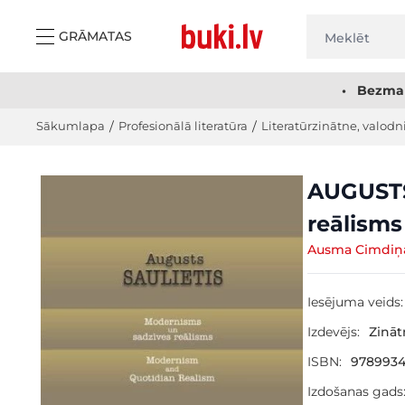
Skip to Content
GRĀMATAS
• Bezmak
Sākumlapa
/
Profesionālā literatūra
/
Literatūrzinātne, valodn
Main image
Click to view image in fullscreen
AUGUSTS
reālisms
Ausma Cimdiņa 
Iesējuma veids:
Izdevējs:
Zināt
ISBN:
9789934
Izdošanas gads