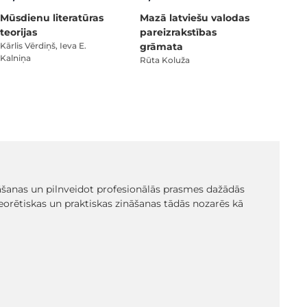
Mūsdienu literatūras
Mazā latviešu valodas
teorijas
pareizrakstības
Kārlis Vērdiņš, Ieva E.
grāmata
Kalniņa
Rūta Koluža
ināšanas un pilnveidot profesionālās prasmes dažādās
eorētiskas un praktiskas zināšanas tādās nozarēs kā