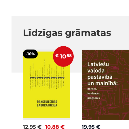
Līdzīgas grāmatas
-16%
€
10
88
12,95 €
10,88 €
19,95 €