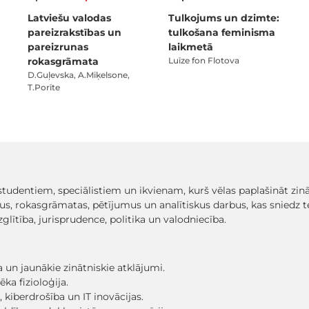
Latviešu valodas
Tulkojums un dzimte:
pareizrakstības un
tulkošana feminisma
pareizrunas
laikmetā
rokasgrāmata
Luīze fon Flotova
D.Guļevska, A.Miķelsone,
T.Porīte
s studentiem, speciālistiem un ikvienam, kurš vēlas paplašināt z
s, rokasgrāmatas, pētījumus un analītiskus darbus, kas sniedz t
glītība, jurisprudence, politika un valodniecība.
 un jaunākie zinātniskie atklājumi.
ēka fizioloģija.
kiberdrošība un IT inovācijas.