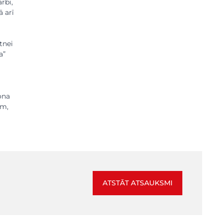
rbi,
ā arī
tnei
a”
ona
am,
ATSTĀT ATSAUKSMI