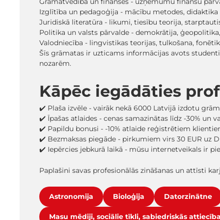
Grāmatvedība un finanses - uzņēmumu finanšu pārval
Izglītība un pedagoģija - mācību metodes, didaktika u
Juridiskā literatūra - likumi, tiesību teorija, starptau
Politika un valsts pārvalde - demokrātija, ģeopolitika,
Valodniecība - lingvistikas teorijas, tulkošana, fonēti
Šīs grāmatas ir uzticams informācijas avots studen
nozarēm.
Kāpēc iegādāties pro
✔️ Plaša izvēle - vairāk nekā 6000 Latvijā izdotu grā
✔️ Īpašas atlaides - cenas samazinātas līdz -30% un 
✔️ Papildu bonusi - -10% atlaide reģistrētiem klienti
✔️ Bezmaksas piegāde - pirkumiem virs 30 EUR uz D
✔️ Iepērcies jebkurā laikā - mūsu internetveikals ir p
Paplašini savas profesionālās zināšanas un attīsti k
Astronomija
Bioloģija
Datorzinātne
Masu mēdiji, sociālie tīkli, sabiedriskās attiecīb