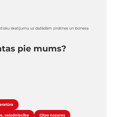
ktisku skatījumu uz dažādām zinātnes un biznesa
matas pie mums?
teratūra
ne, valodniecība
Citas nozares