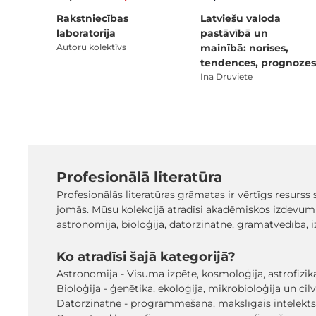
Rakstniecības
Latviešu valoda
laboratorija
pastāvībā un
Autoru kolektīvs
mainībā: norises,
tendences, prognozes
Ina Druviete
Profesionālā literatūra
Profesionālās literatūras grāmatas ir vērtīgs resurs
jomās. Mūsu kolekcijā atradīsi akadēmiskos izdevumu
astronomija, bioloģija, datorzinātne, grāmatvedība, iz
Ko atradīsi šajā kategorijā?
Astronomija - Visuma izpēte, kosmoloģija, astrofizika
Bioloģija - ģenētika, ekoloģija, mikrobioloģija un cilv
Datorzinātne - programmēšana, mākslīgais intelekts, 