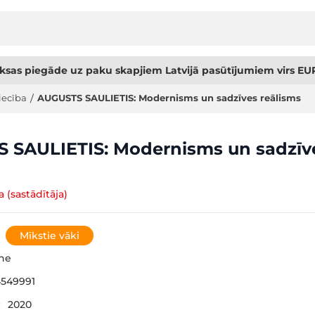
sas piegāde uz paku skapjiem Latvijā pasūtījumiem virs EUR
iecība
/
AUGUSTS SAULIETIS: Modernisms un sadzīves reālisms
 SAULIETIS: Modernisms un sadzīv
(sastādītāja)
Mīkstie vāki
ne
549991
:
2020