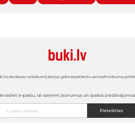
i.lv
Lietošanas noteikumi
Lietotas grāmatas
Klientu serviss
Privātuma politi
Ievadiet e-pastu, lai saņemt jaunumus un īpašos piedāvājumu
E-pasta adrese
Pieteikties