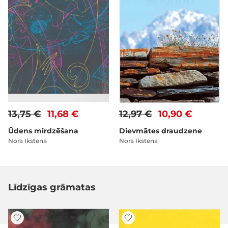
13,75 €
11,68 €
12,97 €
10,90 €
Ūdens mirdzēšana
Dievmātes draudzene
Nora Ikstena
Nora Ikstena
Līdzīgas grāmatas