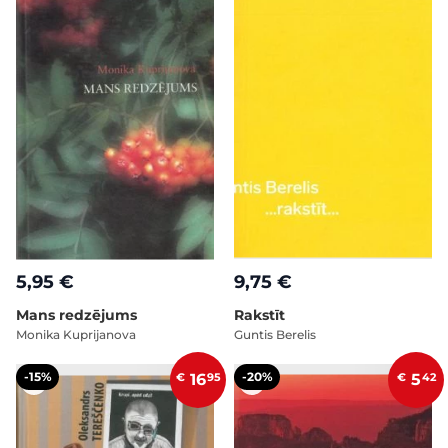
5,95 €
9,75 €
Mans redzējums
Rakstīt
Monika Kuprijanova
Guntis Berelis
-15%
-20%
€
16
95
€
5
42