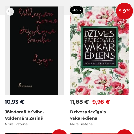
-16%
€
9
98
10,93 €
11,88 €
9,98 €
Jāizdomā brīvība.
Dzīvespriecīgais
Voldemārs Zariņš
vakarēdiens
Nora Ikstena
Nora Ikstena