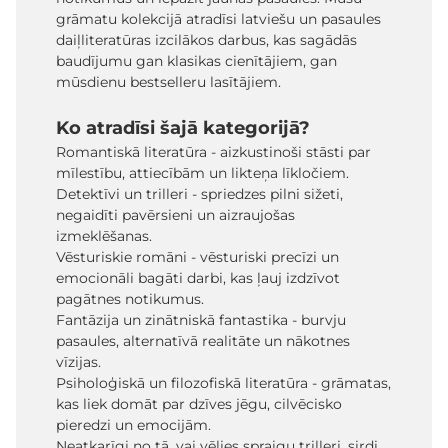
grāmatu kolekcijā atradīsi latviešu un pasaules
daiļliteratūras izcilākos darbus, kas sagādās
baudījumu gan klasikas cienītājiem, gan
mūsdienu bestselleru lasītājiem.
Ko atradīsi šajā kategorijā?
Romantiskā literatūra - aizkustinoši stāsti par
mīlestību, attiecībām un likteņa līkločiem.
Detektīvi un trilleri - spriedzes pilni sižeti,
negaidīti pavērsieni un aizraujošas
izmeklēšanas.
Vēsturiskie romāni - vēsturiski precīzi un
emocionāli bagāti darbi, kas ļauj izdzīvot
pagātnes notikumus.
Fantāzija un zinātniskā fantastika - burvju
pasaules, alternatīvā realitāte un nākotnes
vīzijas.
Psiholoģiskā un filozofiskā literatūra - grāmatas,
kas liek domāt par dzīves jēgu, cilvēcisko
pieredzi un emocijām.
Neatkarīgi no tā, vai vēlies spraigu trilleri, sirdi