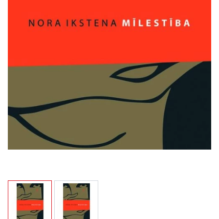
View larger image
View larger image