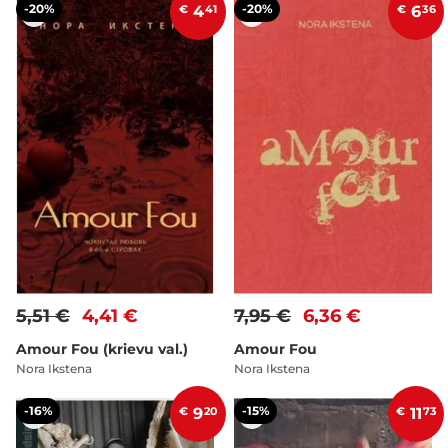
-20%
-20%
€
4
41
€
6
36
5,51 €
4,41 €
7,95 €
6,36 €
Amour Fou (krievu val.)
Amour Fou
Nora Ikstena
Nora Ikstena
-16%
-15%
€
9
20
€
11
73