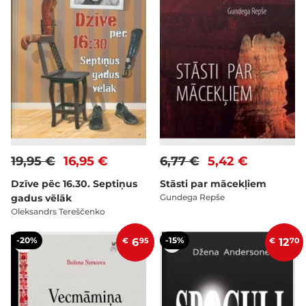
19,95 €
16,95 €
6,77 €
5,42 €
Dzīve pēc 16.30. Septiņus
Stāsti par mācekļiem
gadus vēlāk
Gundega Repše
Oleksandrs Tereščenko
-20%
-15%
€
6
95
€
12
70