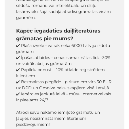
sildošu romānu vai intelektuālu un dziļu
lasāmvielu, šajā sadaļā atradīsi grāmatas visām
gaumēm.
Kāpēc iegādāties daiļliteratūras
grāmatas pie mums?
✔️ Plaša izvēle - vairāk nekā 6000 Latvijā izdotu
grāmatu
✔️ Īpašas atlaides - cenas samazinātas līdz -30%
un vairāk akcijas grāmatām
✔️ Papildu bonusi - -10% atlaide reģistrētiem
klientiem
✔️ Bezmaksas piegāde - pirkumiem virs 30 EUR
uz DPD un Omniva paku skapjiem visā Latvijā
✔️ Iepērcies jebkurā laikā - mūsu internetveikals
ir pieejams 24/7
Atrodi savu nākamo iemīļoto grāmatu un
ļaujies neaizmirstamiem literāriem
piedzīvojumiem!