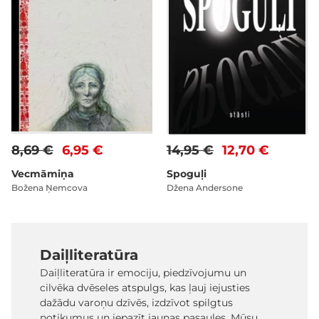
8,69 €
6,95 €
14,95 €
12,70 €
Vecmāmiņa
Spoguļi
Božena Ņemcova
Džena Andersone
Daiļliteratūra
Daiļliteratūra ir emociju, piedzīvojumu un
cilvēka dvēseles atspulgs, kas ļauj iejusties
dažādu varoņu dzīvēs, izdzīvot spilgtus
notikumus un iepazīt jaunas pasaules. Mūsu