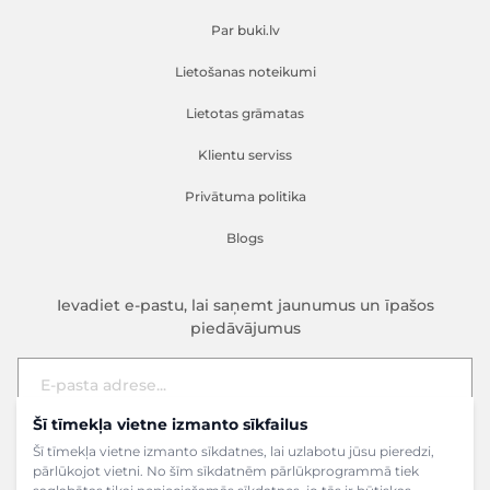
Par buki.lv
Lietošanas noteikumi
Lietotas grāmatas
Klientu serviss
Privātuma politika
Blogs
Ievadiet e-pastu, lai saņemt jaunumus un īpašos
piedāvājumus
Šī tīmekļa vietne izmanto sīkfailus
E-pasta adrese
Pieteikties
Šī tīmekļa vietne izmanto sīkdatnes, lai uzlabotu jūsu pieredzi,
pārlūkojot vietni. No šīm sīkdatnēm pārlūkprogrammā tiek