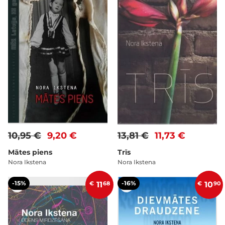
10,95 €
9,20 €
13,81 €
11,73 €
Mātes piens
Trīs
Nora Ikstena
Nora Ikstena
-15%
-16%
€
11
68
€
10
90