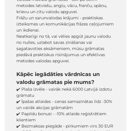
metodes latviešu, angļu, vācu, franču, spāņu,
krievu un citu valodu apguvei.
Frāžu un sarunvalodas krājumi - praktiskas
izteiksmes un komunikācijas frāzes ceļojumiem
un ikdienai.
Neatkarīgi no tā, vai vēlies apgūt jaunu valodu
no nulles, uzlabot savas zināšanas vai
sagatavoties eksāmeniem, mūsu grāmatas
piedāvā praktiskus risinājumus un efektīvas
metodes valodas apguvei.
Kāpēc iegādāties vārdnīcas un
valodu grāmatas pie mums?
✔️ Plaša izvēle - vairāk nekā 6000 Latvijā izdotu
grāmatu
✔️ Īpašas atlaides - cenas samazinātas līdz -30%
un vairāk akcijas grāmatām
✔️ Papildu bonusi - -10% atlaide reģistrētiem
klientiem
✔️ Bezmaksas piegāde - pirkumiem virs 30 EUR