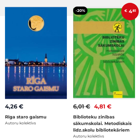
-20%
€
4
81
4,26 €
6,01 €
4,81 €
Rīga staro gaismu
Biblioteku zinības
Autoru kolektīvs
sākumskolai. Metodiskais
līdz.skolu bibliotekāriem
Autoru kolektīvs