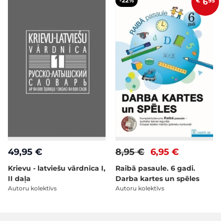
-22%
€
6
95
49,95 €
8,95 €
6,95 €
Krievu - latviešu vārdnīca I,
Raibā pasaule. 6 gadi.
II daļa
Darba kartes un spēles
Autoru kolektīvs
Autoru kolektīvs