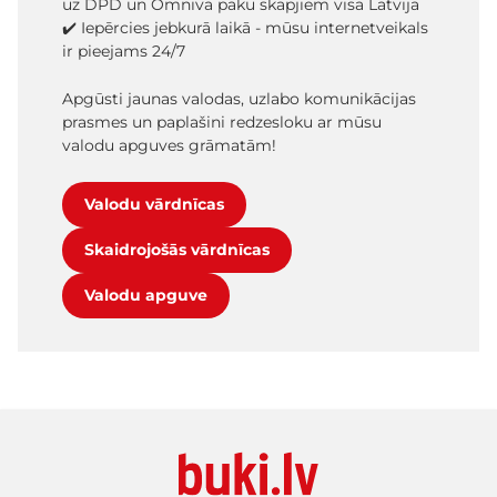
uz DPD un Omniva paku skapjiem visā Latvijā
✔️ Iepērcies jebkurā laikā - mūsu internetveikals
ir pieejams 24/7
Apgūsti jaunas valodas, uzlabo komunikācijas
prasmes un paplašini redzesloku ar mūsu
valodu apguves grāmatām!
Valodu vārdnīcas
Skaidrojošās vārdnīcas
Valodu apguve