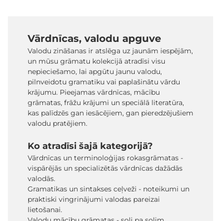
Vārdnīcas, valodu apguve
Valodu zināšanas ir atslēga uz jaunām iespējām,
un mūsu grāmatu kolekcijā atradīsi visu
nepieciešamo, lai apgūtu jaunu valodu,
pilnveidotu gramatiku vai paplašinātu vārdu
krājumu. Pieejamas vārdnīcas, mācību
grāmatas, frāžu krājumi un speciālā literatūra,
kas palīdzēs gan iesācējiem, gan pieredzējušiem
valodu pratējiem.
Ko atradīsi šajā kategorijā?
Vārdnīcas un terminoloģijas rokasgrāmatas -
vispārējās un specializētās vārdnīcas dažādās
valodās.
Gramatikas un sintakses ceļveži - noteikumi un
praktiski vingrinājumi valodas pareizai
lietošanai.
Valodu mācību grāmatas - soli pa solim