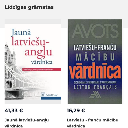
Līdzīgas grāmatas
41,33 €
16,29 €
Jaunā latviešu-angļu
Latviešu - franču mācību
vārdnīca
vārdnīca