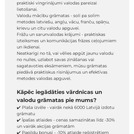
praktiski vingrinājumi valodas pareizai
lietošanai.
Valodu mācību grāmatas - soli pa solim
metodes latviešu, angļu, vācu, franču, spāņu,
krievu un citu valodu apguvei.
Frāžu un sarunvalodas krājumi - praktiskas
izteiksmes un komunikācijas frāzes ceļojumiem
un ikdienai.
Neatkarīgi no tā, vai vēlies apgūt jaunu valodu
no nulles, uzlabot savas zināšanas vai
sagatavoties eksāmeniem, mūsu grāmatas
piedāvā praktiskus risinājumus un efektīvas
metodes valodas apguvei.
Kāpēc iegādāties vārdnīcas un
valodu grāmatas pie mums?
✔️ Plaša izvēle - vairāk nekā 6000 Latvijā izdotu
grāmatu
✔️ Īpašas atlaides - cenas samazinātas līdz -30%
un vairāk akcijas grāmatām
✔️ Papildu bonusi - -10% atlaide reģistrētiem