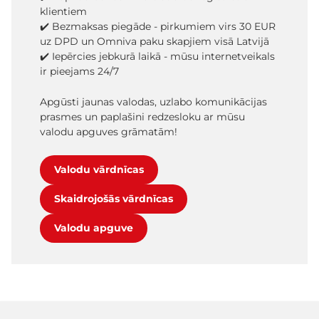
klientiem
✔️ Bezmaksas piegāde - pirkumiem virs 30 EUR
uz DPD un Omniva paku skapjiem visā Latvijā
✔️ Iepērcies jebkurā laikā - mūsu internetveikals
ir pieejams 24/7
Apgūsti jaunas valodas, uzlabo komunikācijas
prasmes un paplašini redzesloku ar mūsu
valodu apguves grāmatām!
Valodu vārdnīcas
Skaidrojošās vārdnīcas
Valodu apguve