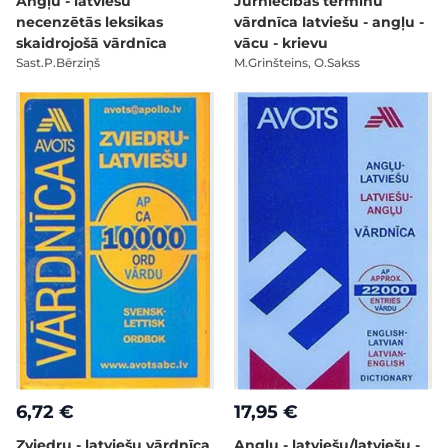
Angļu - latviešu
Jūrniecības terminu
necenzētās leksikas
vārdnīca latviešu - angļu -
skaidrojošā vārdnīca
vācu - krievu
Sast.P.Bērziņš
M.Grinšteins, O.Sakss
6,72 €
17,95 €
Zviedru - latviešu vārdnīca
Angļu - latviešu/latviešu -