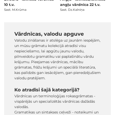
10 t.v.
angļu vārdnīca 22 t.v.
Sast. M.Krūma
Sast. Dz.Kalniņa
Vārdnīcas, valodu apguve
Valodu zināšanas ir atslēga uz jaunām iespējām,
un mūsu grāmatu kolekcijā atradīsi visu
nepieciešamo, lai apgūtu jaunu valodu,
pilnveidotu gramatiku vai paplašinātu vārdu
krājumu. Pieejamas vārdnīcas, mācību
grāmatas, frāžu krājumi un speciālā literatūra,
kas palīdzēs gan iesācējiem, gan pieredzējušiem
valodu pratējiem.
Ko atradīsi šajā kategorijā?
Vārdnīcas un terminoloģijas rokasgrāmatas -
vispārējās un specializētās vārdnīcas dažādās
valodās.
Gramatikas un sintakses ceļveži - noteikumi un