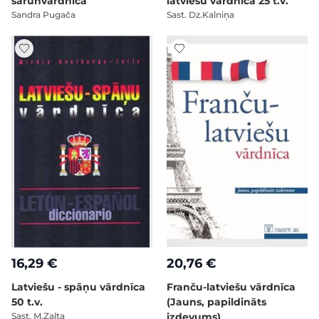
sarunvārdnīca
latviešu vārdnīca 25 t.v.
Sandra Pugača
Sast. Dz.Kalniņa
16,29 €
20,76 €
Latviešu - spāņu vārdnīca
Franču-latviešu vārdnīca
50 t.v.
(Jauns, papildināts
Sast. M.Zalta
izdevums)