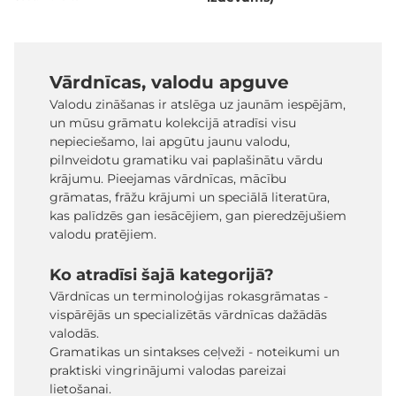
Vārdnīcas, valodu apguve
Valodu zināšanas ir atslēga uz jaunām iespējām,
un mūsu grāmatu kolekcijā atradīsi visu
nepieciešamo, lai apgūtu jaunu valodu,
pilnveidotu gramatiku vai paplašinātu vārdu
krājumu. Pieejamas vārdnīcas, mācību
grāmatas, frāžu krājumi un speciālā literatūra,
kas palīdzēs gan iesācējiem, gan pieredzējušiem
valodu pratējiem.
Ko atradīsi šajā kategorijā?
Vārdnīcas un terminoloģijas rokasgrāmatas -
vispārējās un specializētās vārdnīcas dažādās
valodās.
Gramatikas un sintakses ceļveži - noteikumi un
praktiski vingrinājumi valodas pareizai
lietošanai.