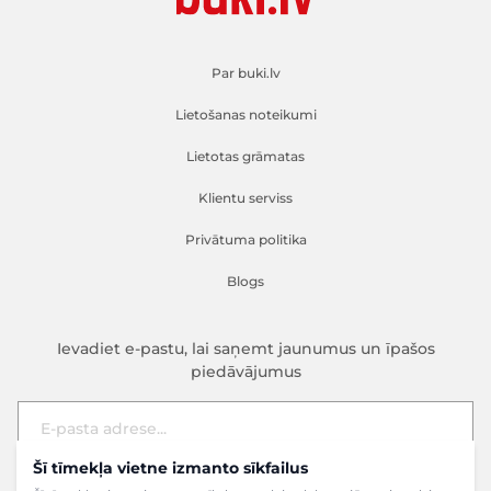
Par buki.lv
Lietošanas noteikumi
Lietotas grāmatas
Klientu serviss
Privātuma politika
Blogs
Ievadiet e-pastu, lai saņemt jaunumus un īpašos
piedāvājumus
Šī tīmekļa vietne izmanto sīkfailus
E-pasta adrese