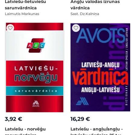
Latviešu-lietuviešu
Angļu valodas izrunas
sarunvārdnīca
vārdnīca
Laimutis Markunas
Sast. Dz.Kalniņa
3,92 €
16,29 €
Latviešu - norvēģu
Latviešu - angļu/angļu -