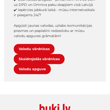
uz DPD un Omniva paku skapjiem visā Latvijā
✔️ Iepērcies jebkurā laikā - mūsu internetveikals
ir pieejams 24/7
Apgūsti jaunas valodas, uzlabo komunikācijas
prasmes un paplašini redzesloku ar mūsu
valodu apguves grāmatām!
Valodu vārdnīcas
Skaidrojošās vārdnīcas
Valodu apguve