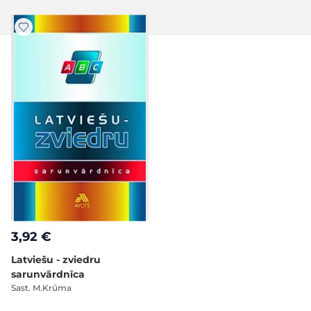
3,92 €
Latviešu - zviedru
sarunvārdnīca
Sast. M.Krūma