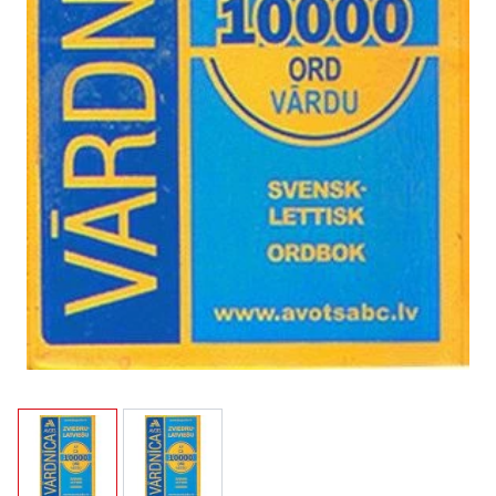
View larger image
View larger image