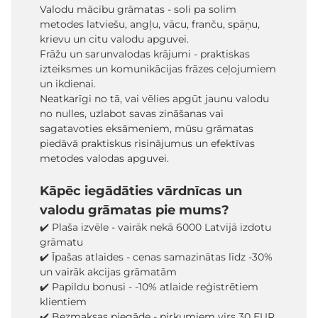
Valodu mācību grāmatas - soli pa solim
metodes latviešu, angļu, vācu, franču, spāņu,
krievu un citu valodu apguvei.
Frāžu un sarunvalodas krājumi - praktiskas
izteiksmes un komunikācijas frāzes ceļojumiem
un ikdienai.
Neatkarīgi no tā, vai vēlies apgūt jaunu valodu
no nulles, uzlabot savas zināšanas vai
sagatavoties eksāmeniem, mūsu grāmatas
piedāvā praktiskus risinājumus un efektīvas
metodes valodas apguvei.
Kāpēc iegādāties vārdnīcas un
valodu grāmatas pie mums?
✔️ Plaša izvēle - vairāk nekā 6000 Latvijā izdotu
grāmatu
✔️ Īpašas atlaides - cenas samazinātas līdz -30%
un vairāk akcijas grāmatām
✔️ Papildu bonusi - -10% atlaide reģistrētiem
klientiem
✔️ Bezmaksas piegāde - pirkumiem virs 30 EUR