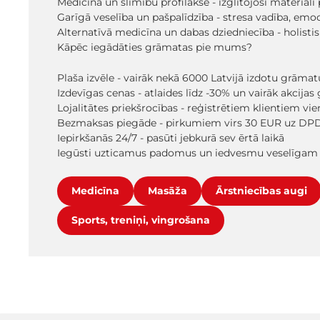
Medicīna un slimību profilakse - izglītojoši materiāl
Garīgā veselība un pašpalīdzība - stresa vadība, emo
Alternatīvā medicīna un dabas dziedniecība - holistisk
Kāpēc iegādāties grāmatas pie mums?
Plaša izvēle - vairāk nekā 6000 Latvijā izdotu grāmat
Izdevīgas cenas - atlaides līdz -30% un vairāk akcij
Lojalitātes priekšrocības - reģistrētiem klientiem vi
Bezmaksas piegāde - pirkumiem virs 30 EUR uz DPD
Iepirkšanās 24/7 - pasūti jebkurā sev ērtā laikā
Iegūsti uzticamus padomus un iedvesmu veselīgam 
Medicīna
Masāža
Ārstniecības augi
Sports, treniņi, vingrošana