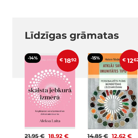
Līdzīgas grāmatas
-14%
-15%
€
18
92
€
12
6
21,95 €
18,92 €
14,85 €
12,62 €