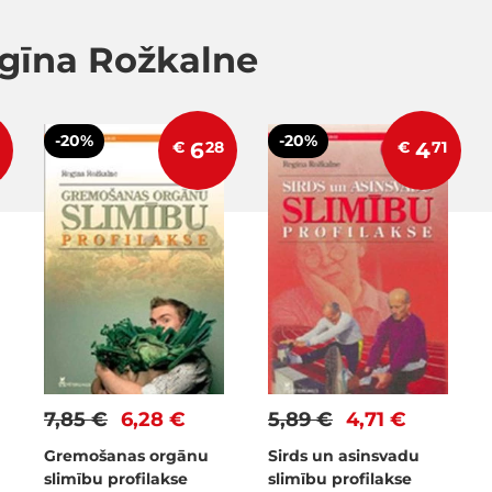
gīna Rožkalne
-20%
-20%
€
6
28
€
4
71
7,85 €
6,28 €
5,89 €
4,71 €
Gremošanas orgānu
Sirds un asinsvadu
slimību profilakse
slimību profilakse