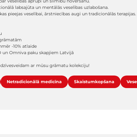
i par veselības aprūpi un slimību novēršanu.
cionālā labsajūta un mentālās veselības uzlabošana.
as pieejas veselībai, ārstniecības augi un tradicionālās terapijas.
u
as grāmatām
enmēr -10% atlaide
 un Omniva paku skapjiem Latvijā
dzīvesveidam ar mūsu grāmatu kolekciju!
Netradicionālā medicīna
Skaistumkopšana
Vese