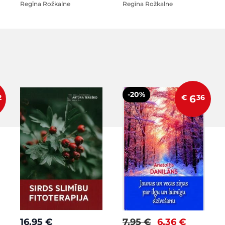
Regīna Rožkalne
Regīna Rožkalne
-20%
2
€
6
36
16,95 €
7,95 €
6,36 €