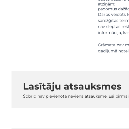
atziņām;
padomus dažādi
Darbs veidots 
sarežģītas term
nav slēptas rek
informācija, k
Grāmata nav m
gadījumā noteik
Lasītāju atsauksmes
Šobrīd nav pievienota neviena atsauksme. Esi pirmai