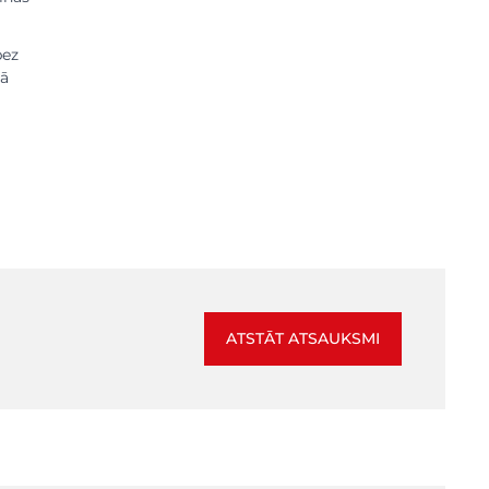
bez
jā
ATSTĀT ATSAUKSMI