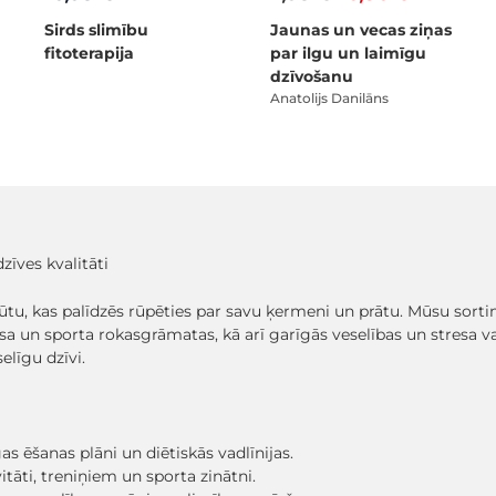
Sirds slimību
Jaunas un vecas ziņas
fitoterapija
par ilgu un laimīgu
dzīvošanu
Anatolijs Danilāns
zīves kvalitāti
jūtu, kas palīdzēs rūpēties par savu ķermeni un prātu. Mūsu sorti
esa un sporta rokasgrāmatas, kā arī garīgās veselības un stresa
līgu dzīvi.
as ēšanas plāni un diētiskās vadlīnijas.
itāti, treniņiem un sporta zinātni.