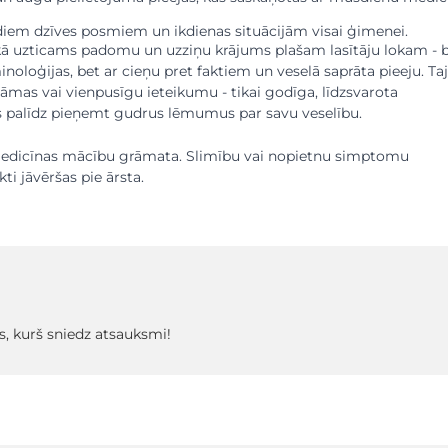
em dzīves posmiem un ikdienas situācijām visai ģimenei.
kā uzticams padomu un uzziņu krājums plašam lasītāju lokam - 
inoloģijas, bet ar cieņu pret faktiem un veselā saprāta pieeju. Ta
lāmas vai vienpusīgu ieteikumu - tikai godīga, līdzsvarota
as palīdz pieņemt gudrus lēmumus par savu veselību.
edicīnas mācību grāmata. Slimību vai nopietnu simptomu
ti jāvēršas pie ārsta.
s, kurš sniedz atsauksmi!