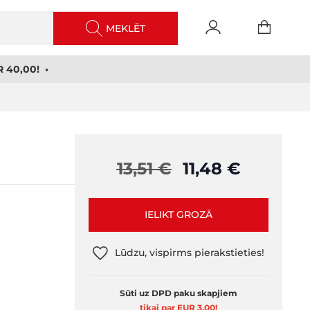
MEKLĒT
 40,00! •
13,51 €
11,48 €
IELIKT GROZĀ
Lūdzu, vispirms pierakstieties!
Sūti uz DPD paku skapjiem
tikai par EUR 3,00
!