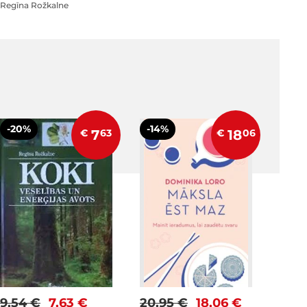
Regīna Rožkalne
-20%
-14%
€
7
63
€
18
06
9,54 €
7,63 €
20,95 €
18,06 €