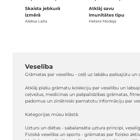
Skaista jebkurā
Atklāj savu
izmērā
imunitātes tipu
Aleksa Laita
Hetere Modeja
Veselība
Grāmatas par veselību - ceļš uz labāku pašsajūtu un d
Atklāj plašu grāmatu kolekciju par veselību un labsa
ceļvežus, medicīnas un pašpalīdzības grāmatas, fitn
padomus un zinātniski pamatotu informāciju par vese
Kategorijas mūsu klāstā:
Uzturs un diētas - sabalansēta uztura principi, veselīg
Fiziskā veselība un sports - grāmatas par fizisko aktiv