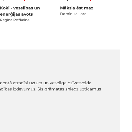
Koki - veselības un
Māksla ēst maz
enerģijas avots
Dominika Loro
Regīna Rožkalne
mentā atradīsi uztura un veselīga dzīvesveida
 vadības izdevumus. Šīs grāmatas sniedz uzticamus