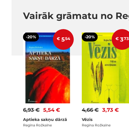
Vairāk grāmatu no Re
-20%
-20%
€
5
54
€
3
73
6,93 €
5,54 €
4,66 €
3,73 €
Aptieka sakņu dārzā
Vēzis
Regīna Rožkalne
Regīna Rožkalne