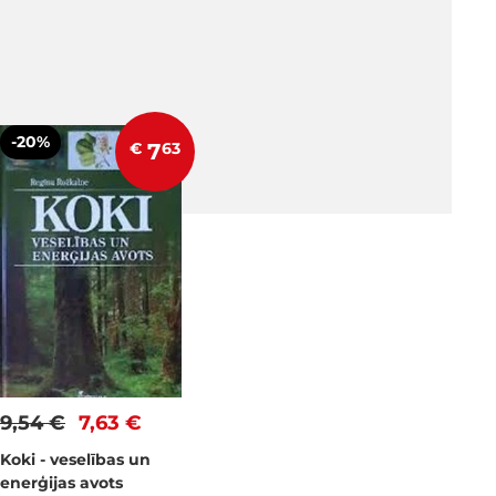
-20%
€
7
63
9,54 €
7,63 €
Koki - veselības un
enerģijas avots