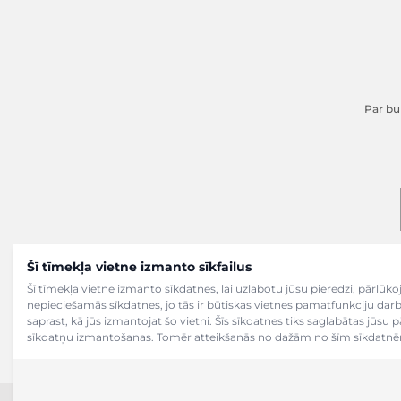
Par buk
Šī tīmekļa vietne izmanto sīkfailus
Šī tīmekļa vietne izmanto sīkdatnes, lai uzlabotu jūsu pieredzi, pārlū
nepieciešamās sīkdatnes, jo tās ir būtiskas vietnes pamatfunkciju dar
saprast, kā jūs izmantojat šo vietni. Šīs sīkdatnes tiks saglabātas jūsu 
sīkdatņu izmantošanas. Tomēr atteikšanās no dažām no šīm sīkdatnēm