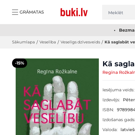
Skip to Content
GRĀMATAS
• Bezmak
Sākumlapa
/
Veselība
/
Veselīgs dzīvesveids
/
Kā saglabāt ve
Main image
Click to view image in fullscreen
Kā sagla
-15%
Regīna Rožkal
Iesējuma veids:
Izdevējs:
Pēter
ISBN:
978998
Izdošanas gads
Valoda:
latvie