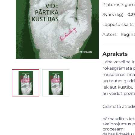
Platums x gar
Svars (kg):
0.3
Lappušu skaits:
Autors:
Regīn
Apraksts
Laba veselība ir
rokasgrāmata p
View larger image
View larger image
mūsdienās zināt
un tautas gudrī
iekļaut kustību
arī veidot poz
Grāmatā atradīs
pārbaudītus iet
skaidrojumus p
procesam;
dabas līdzekļu 