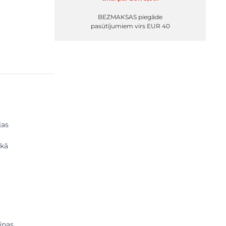
BEZMAKSAS piegāde
pasūtījumiem virs EUR 40
jas
 kā
īnas