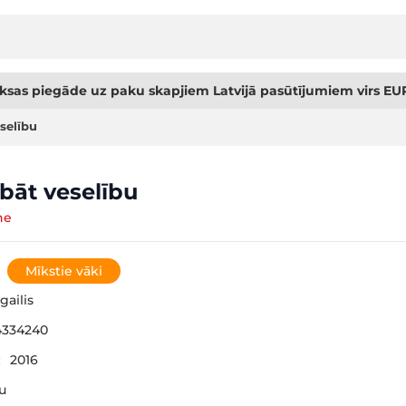
sas piegāde uz paku skapjiem Latvijā pasūtījumiem virs EUR
selību
bāt veselību
ne
Mīkstie vāki
gailis
4334240
:
2016
šu