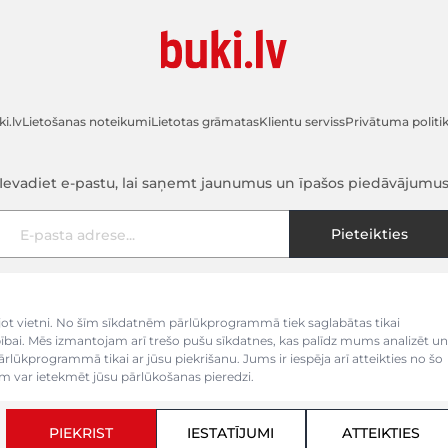
i.lv
Lietošanas noteikumi
Lietotas grāmatas
Klientu serviss
Privātuma politi
Ievadiet e-pastu, lai saņemt jaunumus un īpašos piedāvājumu
E-pasta adrese
Pieteikties
kojot vietni. No šīm sīkdatnēm pārlūkprogrammā tiek saglabātas tikai
bībai. Mēs izmantojam arī trešo pušu sīkdatnes, kas palīdz mums analizēt un
pārlūkprogrammā tikai ar jūsu piekrišanu. Jums ir iespēja arī atteikties no šo
 var ietekmēt jūsu pārlūkošanas pieredzi.
PIEKRIST
IESTATĪJUMI
ATTEIKTIES