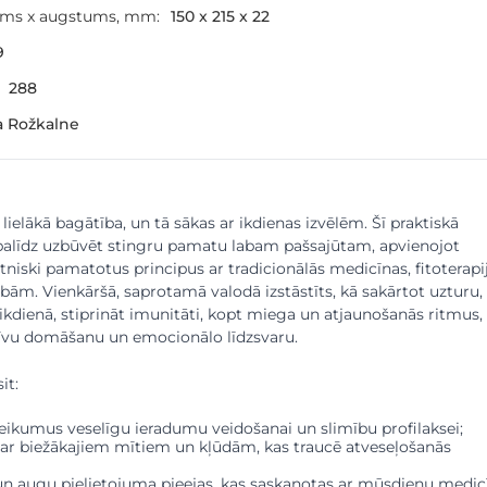
ums x augstums, mm:
150 x 215 x 22
9
288
a Rožkalne
 lielākā bagātība, un tā sākas ar ikdienas izvēlēm. Šī praktiskā
alīdz uzbūvēt stingru pamatu labam pašsajūtam, apvienojot
niski pamatotus principus ar tradicionālās medicīnas, fitoterapi
bām. Vienkāršā, saprotamā valodā izstāstīts, kā sakārtot uzturu,
 ikdienā, stiprināt imunitāti, kopt miega un atjaunošanās ritmus,
itīvu domāšanu un emocionālo līdzsvaru.
it:
eikumus veselīgu ieradumu veidošanai un slimību profilaksei;
ar biežākajiem mītiem un kļūdām, kas traucē atveseļošanās
un augu pielietojuma pieejas, kas saskaņotas ar mūsdienu medic