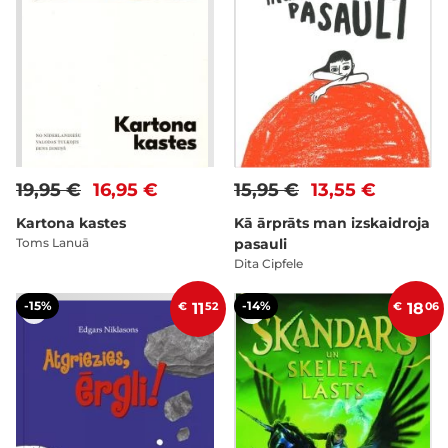
19,95 €
16,95 €
15,95 €
13,55 €
Kartona kastes
Kā ārprāts man izskaidroja
Toms Lanuā
pasauli
Dita Cipfele
-15%
-14%
€
11
52
€
18
06