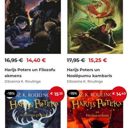
16,95 €
14,40 €
17,95 €
15,25 €
Harijs Poters un Filozofu
Harijs Poters un
akmens
Noslēpumu kambaris
Džoanna K. Roulinga
Džoanna K. Roulinga
-15%
-15%
€
15
25
€
14
40