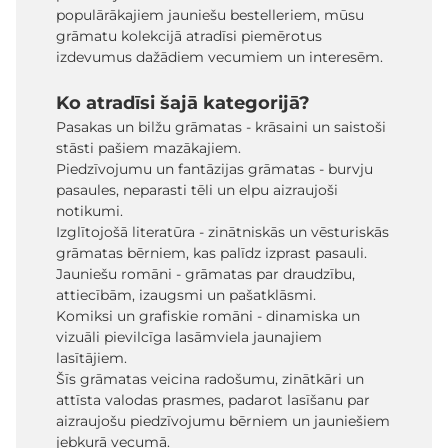
populārākajiem jauniešu bestelleriem, mūsu
grāmatu kolekcijā atradīsi piemērotus
izdevumus dažādiem vecumiem un interesēm.
Ko atradīsi šajā kategorijā?
Pasakas un bilžu grāmatas - krāsaini un saistoši
stāsti pašiem mazākajiem.
Piedzīvojumu un fantāzijas grāmatas - burvju
pasaules, neparasti tēli un elpu aizraujoši
notikumi.
Izglītojošā literatūra - zinātniskās un vēsturiskās
grāmatas bērniem, kas palīdz izprast pasauli.
Jauniešu romāni - grāmatas par draudzību,
attiecībām, izaugsmi un pašatklāsmi.
Komiksi un grafiskie romāni - dinamiska un
vizuāli pievilcīga lasāmviela jaunajiem
lasītājiem.
Šīs grāmatas veicina radošumu, zinātkāri un
attīsta valodas prasmes, padarot lasīšanu par
aizraujošu piedzīvojumu bērniem un jauniešiem
jebkurā vecumā.