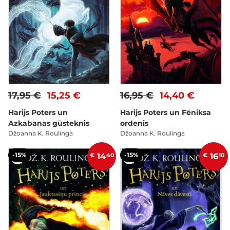
17,95 €
15,25 €
16,95 €
14,40 €
Harijs Poters un
Harijs Poters un Fēniksa
Azkabanas gūsteknis
ordenis
Džoanna K. Roulinga
Džoanna K. Roulinga
-15%
-15%
€
14
40
€
16
10