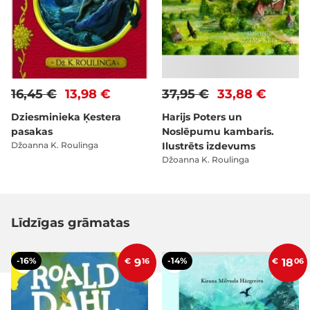
16,45 €
13,98 €
37,95 €
33,88 €
Dziesminieka Ķestera
Harijs Poters un
pasakas
Noslēpumu kambaris.
Džoanna K. Roulinga
Ilustrēts izdevums
Džoanna K. Roulinga
Līdzīgas grāmatas
-16%
-14%
€
9
16
€
18
06