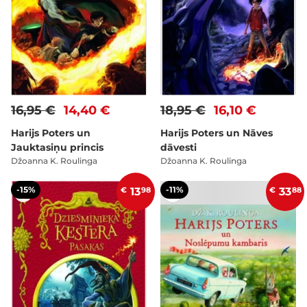
16,95 €
14,40 €
18,95 €
16,10 €
Harijs Poters un
Harijs Poters un Nāves
Jauktasiņu princis
dāvesti
Džoanna K. Roulinga
Džoanna K. Roulinga
-15%
-11%
€
13
98
€
33
88