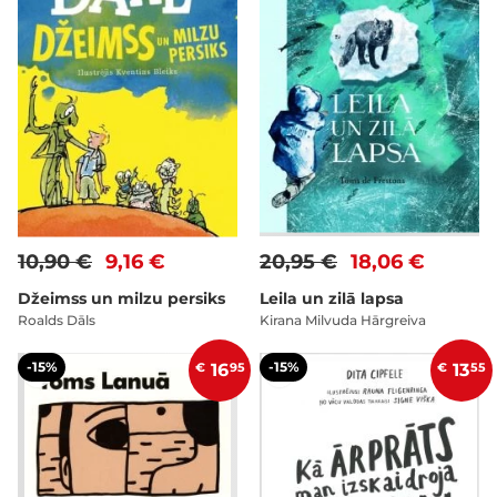
10,90 €
9,16 €
20,95 €
18,06 €
Džeimss un milzu persiks
Leila un zilā lapsa
Roalds Dāls
Kirana Milvuda Hārgreiva
-15%
-15%
€
16
95
€
13
55