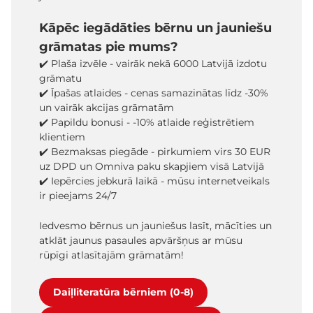
Kāpēc iegādāties bērnu un jauniešu
grāmatas pie mums?
✔️ Plaša izvēle - vairāk nekā 6000 Latvijā izdotu
grāmatu
✔️ Īpašas atlaides - cenas samazinātas līdz -30%
un vairāk akcijas grāmatām
✔️ Papildu bonusi - -10% atlaide reģistrētiem
klientiem
✔️ Bezmaksas piegāde - pirkumiem virs 30 EUR
uz DPD un Omniva paku skapjiem visā Latvijā
✔️ Iepērcies jebkurā laikā - mūsu internetveikals
ir pieejams 24/7
Iedvesmo bērnus un jauniešus lasīt, mācīties un
atklāt jaunus pasaules apvāršņus ar mūsu
rūpīgi atlasītajām grāmatām!
Daiļliteratūra bērniem (0-8)