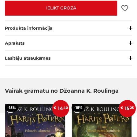
IELIKT GROZĀ
Produkta informācija
Apraksts
Lasītāju atsauksmes
Vairāk grāmatu no Džoanna K. Roulinga
-15%
-15%
€
14
40
€
15
25