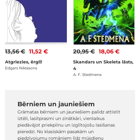
13,56 €
11,52 €
20,95 €
18,06 €
Atgriezies, ērgli!
Skandars un Skeleta lāsts,
Edgars Niklasons
4
A. F. Stedmena
Bērniem un jauniešiem
Grāmatas bērniem un jauniešiem palīdz attīstīt
iztēli, lasītprasmi un zinātkāri, vienlaikus
piedāvājot priekpilnu un izglītojošu lasīšanas
pieredzi. No klasiskām pasakām un
piedzīvojumu romāniem līdz mūsdienu