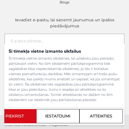
Blogs
Ievadiet e-pastu, lai saņemt jaunumus un īpašos
piedāvājumus
Šī tīmekļa vietne izmanto sīkfailus
E-pasta adrese
Pieteikties
Šī tīmekļa vietne izmanto sīkdatnes, lai uzlabotu jūsu pieredzi,
pārlūkojot vietni. No šīm sīkdatnēm pārlūkprogrammā tiek
saglabātas tikai nepieciešamās sīkdatnes, jo tās ir būtiskas
vietnes pamatfunkciju darbībai. Mēs izmantojam arī trešo pušu
sīkdatnes, kas palīdz mums analizēt un saprast, kā jūs izmantojat
šo vietni. Šīs sīkdatnes tiks saglabātas jūsu pārlūkprogrammā
tikai ar jūsu piekrišanu. Jums ir iespēja arī atteikties no šo
sīkdatņu izmantošanas. Tomēr atteikšanās no dažām no šīm
sīkdatnēm var ietekmēt jūsu pārlūkošanas pieredzi.
PIEKRIST
IESTATĪJUMI
ATTEIKTIES
Copyright ©2024 SIA Grāmatu veikals. Visas tiesības aizsargātas.
Interneta veikala izveide - Magecode
.