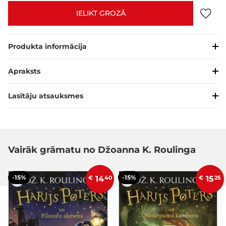
IELIKT GROZĀ
Produkta informācija
Apraksts
Lasītāju atsauksmes
Vairāk grāmatu no Džoanna K. Roulinga
-15%
-15%
€
14
40
€
15
25