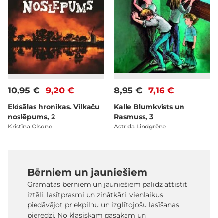
10,95 €
9,20 €
8,95 €
7,16 €
Eldsālas hronikas. Vilkaču
Kalle Blumkvists un
noslēpums, 2
Rasmuss, 3
Kristīna Olsone
Astrida Lindgrēne
Bērniem un jauniešiem
Grāmatas bērniem un jauniešiem palīdz attīstīt
iztēli, lasītprasmi un zinātkāri, vienlaikus
piedāvājot priekpilnu un izglītojošu lasīšanas
pieredzi. No klasiskām pasakām un