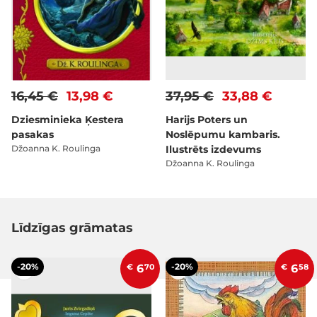
16,45 €
13,98 €
37,95 €
33,88 €
Dziesminieka Ķestera
Harijs Poters un
pasakas
Noslēpumu kambaris.
Džoanna K. Roulinga
Ilustrēts izdevums
Džoanna K. Roulinga
Līdzīgas grāmatas
-20%
-20%
€
6
70
€
6
58