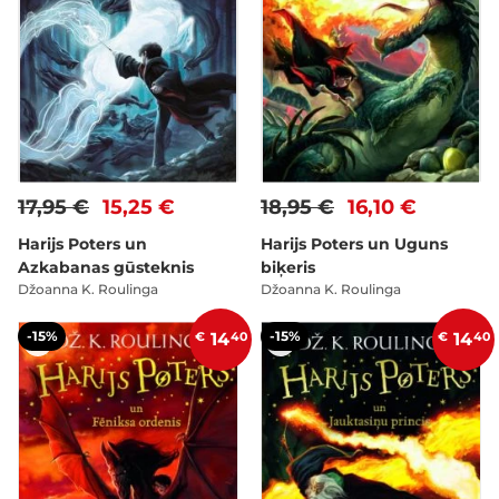
17,95 €
15,25 €
18,95 €
16,10 €
Harijs Poters un
Harijs Poters un Uguns
Azkabanas gūsteknis
biķeris
Džoanna K. Roulinga
Džoanna K. Roulinga
-15%
-15%
€
14
40
€
14
40