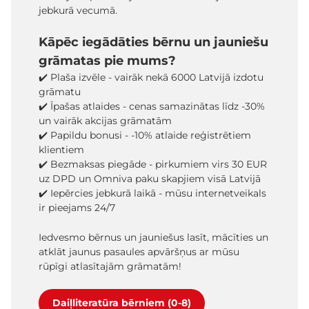
jebkurā vecumā.
Kāpēc iegādāties bērnu un jauniešu
grāmatas pie mums?
✔️ Plaša izvēle - vairāk nekā 6000 Latvijā izdotu
grāmatu
✔️ Īpašas atlaides - cenas samazinātas līdz -30%
un vairāk akcijas grāmatām
✔️ Papildu bonusi - -10% atlaide reģistrētiem
klientiem
✔️ Bezmaksas piegāde - pirkumiem virs 30 EUR
uz DPD un Omniva paku skapjiem visā Latvijā
✔️ Iepērcies jebkurā laikā - mūsu internetveikals
ir pieejams 24/7
Iedvesmo bērnus un jauniešus lasīt, mācīties un
atklāt jaunus pasaules apvāršņus ar mūsu
rūpīgi atlasītajām grāmatām!
Daiļliteratūra bērniem (0-8)