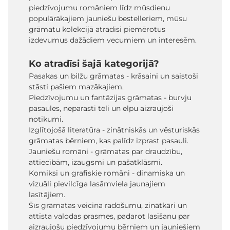
piedzīvojumu romāniem līdz mūsdienu
populārākajiem jauniešu bestelleriem, mūsu
grāmatu kolekcijā atradīsi piemērotus
izdevumus dažādiem vecumiem un interesēm.
Ko atradīsi šajā kategorijā?
Pasakas un bilžu grāmatas - krāsaini un saistoši
stāsti pašiem mazākajiem.
Piedzīvojumu un fantāzijas grāmatas - burvju
pasaules, neparasti tēli un elpu aizraujoši
notikumi.
Izglītojošā literatūra - zinātniskās un vēsturiskās
grāmatas bērniem, kas palīdz izprast pasauli.
Jauniešu romāni - grāmatas par draudzību,
attiecībām, izaugsmi un pašatklāsmi.
Komiksi un grafiskie romāni - dinamiska un
vizuāli pievilcīga lasāmviela jaunajiem
lasītājiem.
Šīs grāmatas veicina radošumu, zinātkāri un
attīsta valodas prasmes, padarot lasīšanu par
aizraujošu piedzīvojumu bērniem un jauniešiem