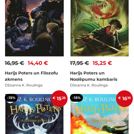
16,95 €
14,40 €
17,95 €
15,25 €
Harijs Poters un Filozofu
Harijs Poters un
akmens
Noslēpumu kambaris
Džoanna K. Roulinga
Džoanna K. Roulinga
-15%
-15%
€
15
25
€
16
10