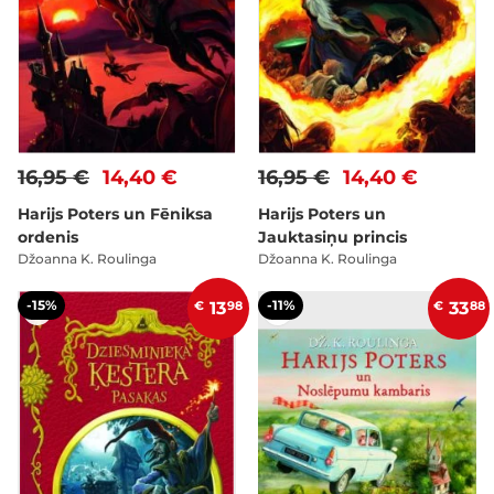
16,95 €
14,40 €
16,95 €
14,40 €
Harijs Poters un Fēniksa
Harijs Poters un
ordenis
Jauktasiņu princis
Džoanna K. Roulinga
Džoanna K. Roulinga
-15%
-11%
€
13
98
€
33
88