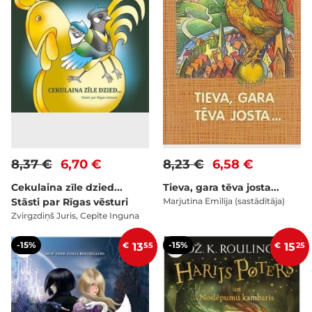
8,37 €
6,70 €
8,23 €
6,58 €
Cekulaina zīle dzied...
Tieva, gara tēva josta...
Stāsti par Rīgas vēsturi
Marjutina Emīlija (sastādītāja)
Zvirgzdiņš Juris, Cepīte Inguna
-15%
-15%
€
13
55
€
15
25