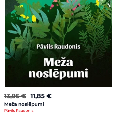
13,95 €
11,85 €
Meža noslēpumi
Pāvils Raudonis