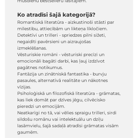
mūsdienu bestselleru lasītājiem.
Ko atradīsi šajā kategorijā?
Romantiskā literatūra - aizkustinoši stāsti par
mīlestību, attiecībām un likteņa līkločiem.
Detektīvi un trilleri - spriedzes pilni sižeti,
negaidīti pavērsieni un aizraujošas
izmeklēšanas.
Vēsturiskie romāni - vēsturiski precīzi un
emocionāli bagāti darbi, kas ļauj izdzīvot
pagātnes notikumus.
Fantāzija un zinātniskā fantastika - burvju
pasaules, alternatīvā realitāte un nākotnes
vīzijas.
Psiholoģiskā un filozofiskā literatūra - grāmatas,
kas liek domāt par dzīves jēgu, cilvēcisko
pieredzi un emocijām.
Neatkarīgi no tā, vai vēlies spraigu trilleri, sirdi
sildošu romānu vai intelektuālu un dziļu
lasāmvielu, šajā sadaļā atradīsi grāmatas visām
gaumēm.