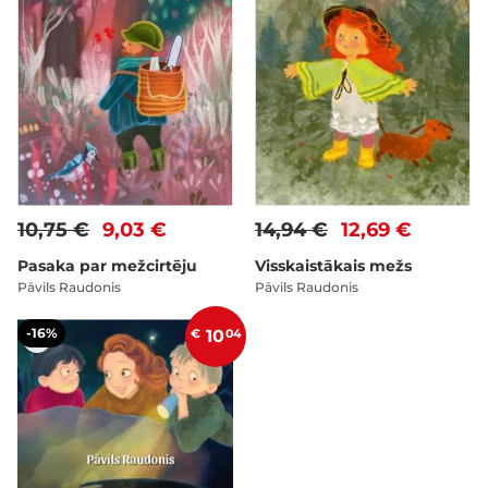
10,75 €
9,03 €
14,94 €
12,69 €
Pasaka par mežcirtēju
Visskaistākais mežs
Pāvils Raudonis
Pāvils Raudonis
-16%
€
10
04