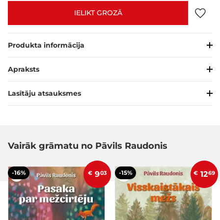
IELIKT GROZĀ
Produkta informācija
Apraksts
Lasītāju atsauksmes
Vairāk grāmatu no Pāvils Raudonis
-16%
-15%
€
9
03
€
12
69