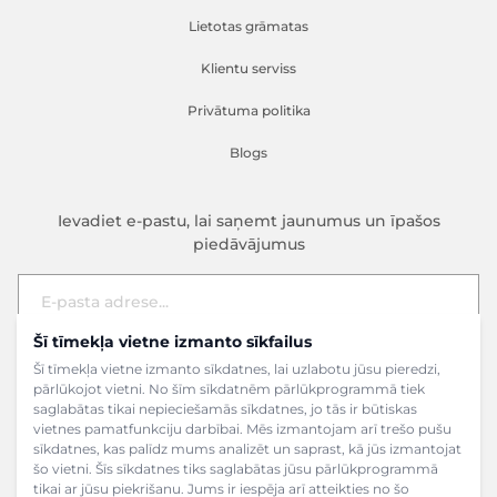
Lietotas grāmatas
Klientu serviss
Privātuma politika
Blogs
Ievadiet e-pastu, lai saņemt jaunumus un īpašos
piedāvājumus
Šī tīmekļa vietne izmanto sīkfailus
E-pasta adrese
Pieteikties
Šī tīmekļa vietne izmanto sīkdatnes, lai uzlabotu jūsu pieredzi,
pārlūkojot vietni. No šīm sīkdatnēm pārlūkprogrammā tiek
saglabātas tikai nepieciešamās sīkdatnes, jo tās ir būtiskas
vietnes pamatfunkciju darbībai. Mēs izmantojam arī trešo pušu
sīkdatnes, kas palīdz mums analizēt un saprast, kā jūs izmantojat
šo vietni. Šīs sīkdatnes tiks saglabātas jūsu pārlūkprogrammā
tikai ar jūsu piekrišanu. Jums ir iespēja arī atteikties no šo