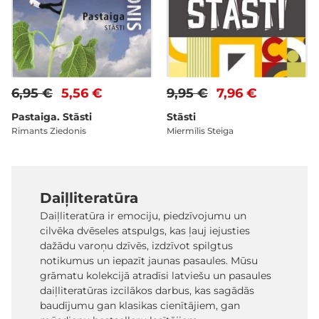
6,95 €
5,56 €
9,95 €
7,96 €
Pastaiga. Stāsti
Stāsti
Rimants Ziedonis
Miermīlis Steiga
Daiļliteratūra
Daiļliteratūra ir emociju, piedzīvojumu un
cilvēka dvēseles atspulgs, kas ļauj iejusties
dažādu varoņu dzīvēs, izdzīvot spilgtus
notikumus un iepazīt jaunas pasaules. Mūsu
grāmatu kolekcijā atradīsi latviešu un pasaules
daiļliteratūras izcilākos darbus, kas sagādās
baudījumu gan klasikas cienītājiem, gan