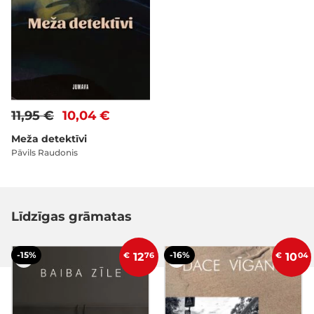
11,95 €
10,04 €
Meža detektīvi
Pāvils Raudonis
Līdzīgas grāmatas
-15%
-16%
€
12
76
€
10
04