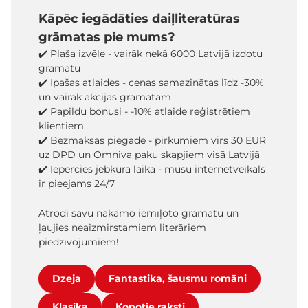
Kāpēc iegādāties daiļliteratūras
grāmatas pie mums?
✔️ Plaša izvēle - vairāk nekā 6000 Latvijā izdotu
grāmatu
✔️ Īpašas atlaides - cenas samazinātas līdz -30%
un vairāk akcijas grāmatām
✔️ Papildu bonusi - -10% atlaide reģistrētiem
klientiem
✔️ Bezmaksas piegāde - pirkumiem virs 30 EUR
uz DPD un Omniva paku skapjiem visā Latvijā
✔️ Iepērcies jebkurā laikā - mūsu internetveikals
ir pieejams 24/7
Atrodi savu nākamo iemīļoto grāmatu un
ļaujies neaizmirstamiem literāriem
piedzīvojumiem!
Dzeja
Fantastika, šausmu romāni
Klasika
Kopotie raksti