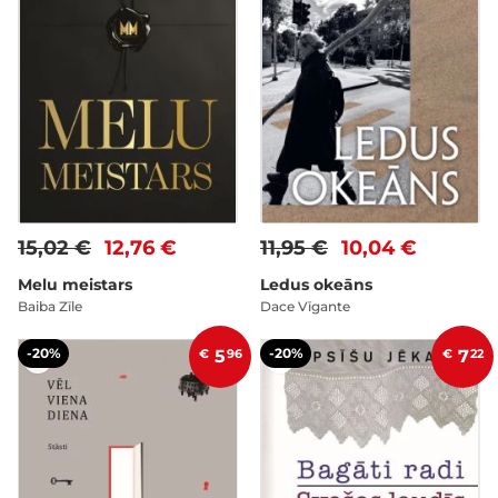
15,02 €
12,76 €
11,95 €
10,04 €
Melu meistars
Ledus okeāns
Baiba Zīle
Dace Vīgante
-20%
-20%
€
5
96
€
7
22