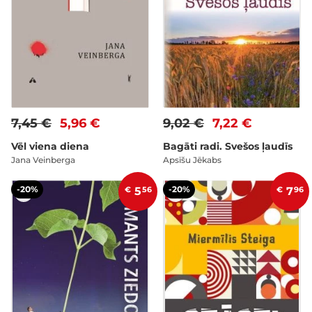
7,45 €
5,96 €
9,02 €
7,22 €
Vēl viena diena
Bagāti radi. Svešos ļaudīs
Jana Veinberga
Apsīšu Jēkabs
-20%
-20%
€
5
56
€
7
96