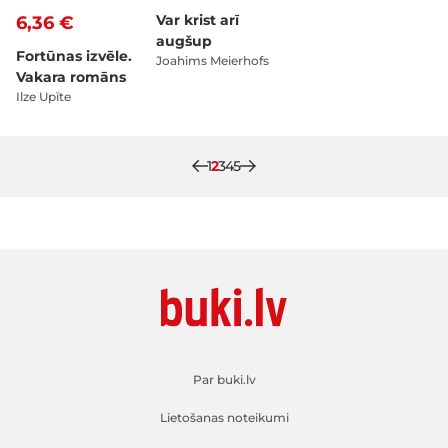
Var krist arī
6,36 €
augšup
Fortūnas izvēle.
Joahims Meierhofs
Vakara romāns
Ilze Upīte
Lapa
Pašlaik lasāt lapu
Lapa
Lapa
Lapa
1
2
3
4
5
Par buki.lv
Lietošanas noteikumi