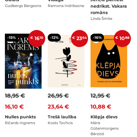
Gudbergs Bergsons
Ramona Indriksone
nedrīkst. Vakara
romāns
Linda Šmite
-15%
-12%
-16%
€
16
10
€
23
64
€
10
88
18,95 €
26,95 €
12,95 €
16,10 €
23,64 €
10,88 €
Nulles punkts
Trešā laulība
Klēpja dievs
Ričards Ingrems
Kosts Tochcis
Māris
Gūtenmorgens
Bērziņš