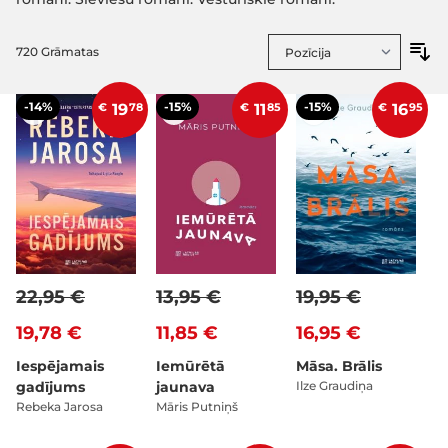
720
Grāmatas
-14%
-15%
-15%
€
19
78
€
11
85
€
16
95
22,95 €
13,95 €
19,95 €
19,78 €
11,85 €
16,95 €
Iespējamais
Iemūrētā
Māsa. Brālis
gadījums
jaunava
Ilze Graudiņa
Rebeka Jarosa
Māris Putniņš