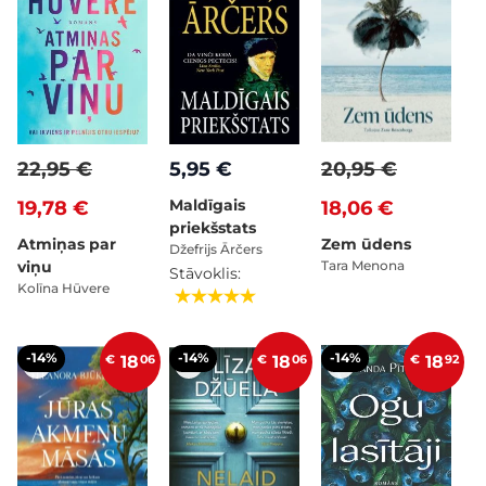
22,95 €
5,95 €
20,95 €
Maldīgais
19,78 €
18,06 €
priekšstats
Atmiņas par
Zem ūdens
Džefrijs Ārčers
viņu
Tara Menona
Stāvoklis:
Kolīna Hūvere
-14%
-14%
-14%
€
18
06
€
18
06
€
18
92