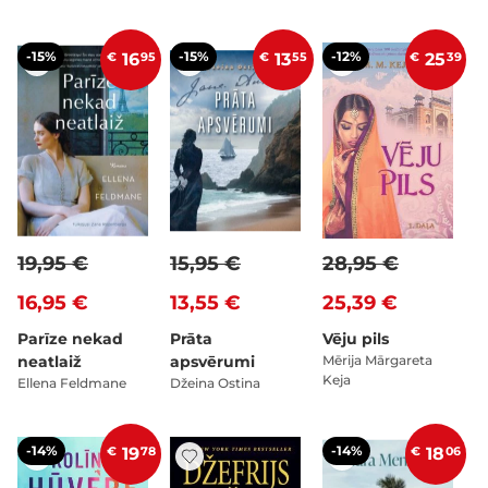
-15%
-15%
-12%
€
16
95
€
13
55
€
25
39
19,95 €
15,95 €
28,95 €
16,95 €
13,55 €
25,39 €
Parīze nekad
Prāta
Vēju pils
neatlaiž
apsvērumi
Mērija Mārgareta
Keja
Ellena Feldmane
Džeina Ostina
-14%
-14%
€
19
78
€
18
06