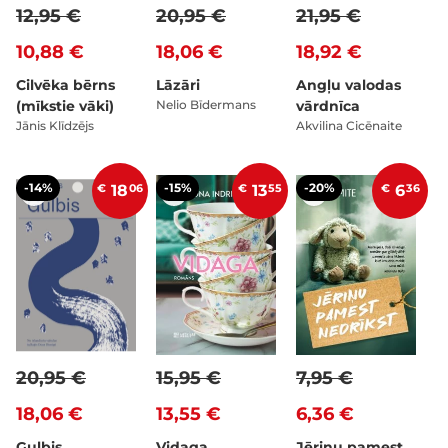
12,95 €
20,95 €
21,95 €
10,88 €
18,06 €
18,92 €
Cilvēka bērns
Lāzāri
Angļu valodas
(mīkstie vāki)
Nelio Bīdermans
vārdnīca
Jānis Klīdzējs
Akvilina Cicēnaite
-14%
-15%
-20%
€
18
06
€
13
55
€
6
36
20,95 €
15,95 €
7,95 €
18,06 €
13,55 €
6,36 €
Gulbis
Vidaga
Jēriņu pamest