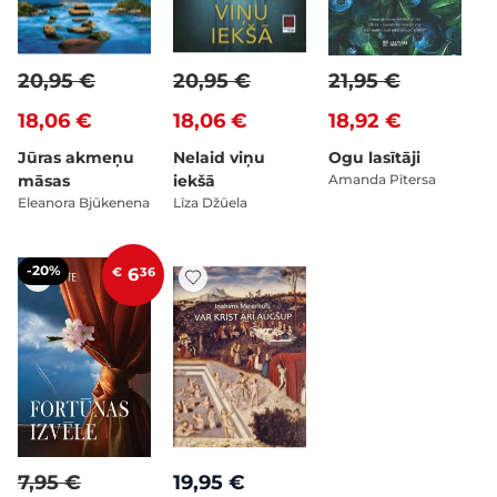
20,95 €
20,95 €
21,95 €
18,06 €
18,06 €
18,92 €
Jūras akmeņu
Nelaid viņu
Ogu lasītāji
māsas
iekšā
Amanda Pītersa
Eleanora Bjūkenena
Līza Džūela
-20%
€
6
36
7,95 €
19,95 €