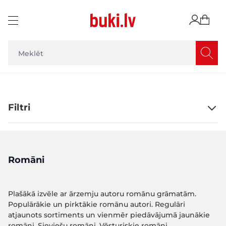
Skip to Content
Filtri
Romāni
Plašākā izvēle ar ārzemju autoru romānu grāmatām.
Populārākie un pirktākie romānu autori. Regulāri
atjaunots sortiments un vienmēr piedāvājumā jaunākie
romāni. Sieviešu romāni. Vēsturiskie romāni.