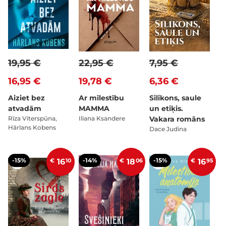
19,95 €
22,95 €
7,95 €
16,95 €
19,78 €
6,36 €
Aiziet bez
Ar mīlestību
Silikons, saule
atvadām
MAMMA
un etiķis.
Rīza Viterspūna,
Iliana Ksandere
Vakara romāns
Hārlans Kobens
Dace Judina
-15%
-14%
-15%
€
16
10
€
18
06
€
16
95