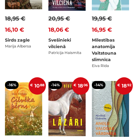
18,95 €
20,95 €
19,95 €
16,10 €
18,06 €
16,95 €
Sirds zagle
Svešinieki
Mīlestības
Marija Albersa
vilcienā
anatomija
Patrīcija Haismita
Vaitstouna
slimnīca
Eiva Rīda
-16%
-14%
-14%
€
10
88
€
18
06
€
18
92