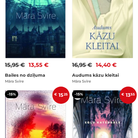
15,95 €
13,55 €
16,95 €
14,40 €
Bailes no dziļuma
Audums kāzu kleitai
Māra Svīre
Māra Svīre
-15%
-15%
€
15
25
€
13
55