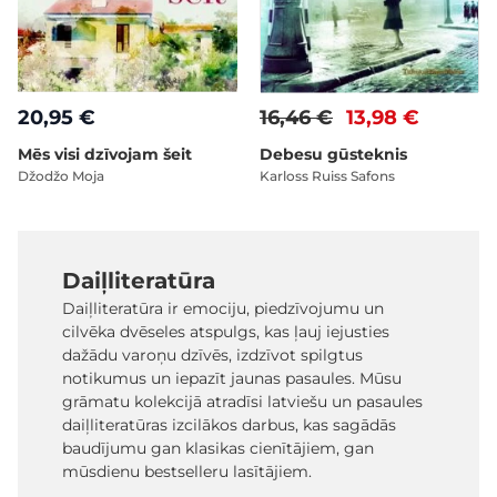
20,95 €
16,46 €
13,98 €
Mēs visi dzīvojam šeit
Debesu gūsteknis
Džodžo Moja
Karloss Ruiss Safons
Daiļliteratūra
Daiļliteratūra ir emociju, piedzīvojumu un
cilvēka dvēseles atspulgs, kas ļauj iejusties
dažādu varoņu dzīvēs, izdzīvot spilgtus
notikumus un iepazīt jaunas pasaules. Mūsu
grāmatu kolekcijā atradīsi latviešu un pasaules
daiļliteratūras izcilākos darbus, kas sagādās
baudījumu gan klasikas cienītājiem, gan
mūsdienu bestselleru lasītājiem.