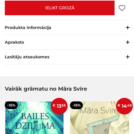
IELIKT GROZĀ
Produkta informācija
Apraksts
Lasītāju atsauksmes
Vairāk grāmatu no Māra Svīre
-15%
-15%
€
13
55
€
14
40