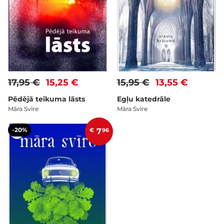
17,95 €
15,25 €
15,95 €
13,55 €
Pēdējā teikuma lāsts
Egļu katedrāle
Māra Svīre
Māra Svīre
-20%
€
7
96