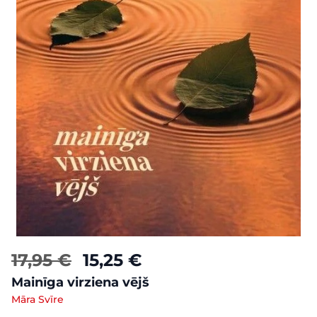
17,95 €
15,25 €
Mainīga virziena vējš
Māra Svīre