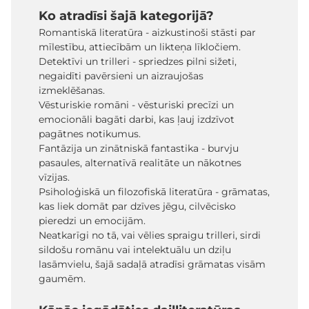
Ko atradīsi šajā kategorijā?
Romantiskā literatūra - aizkustinoši stāsti par
mīlestību, attiecībām un likteņa līkločiem.
Detektīvi un trilleri - spriedzes pilni sižeti,
negaidīti pavērsieni un aizraujošas
izmeklēšanas.
Vēsturiskie romāni - vēsturiski precīzi un
emocionāli bagāti darbi, kas ļauj izdzīvot
pagātnes notikumus.
Fantāzija un zinātniskā fantastika - burvju
pasaules, alternatīvā realitāte un nākotnes
vīzijas.
Psiholoģiskā un filozofiskā literatūra - grāmatas,
kas liek domāt par dzīves jēgu, cilvēcisko
pieredzi un emocijām.
Neatkarīgi no tā, vai vēlies spraigu trilleri, sirdi
sildošu romānu vai intelektuālu un dziļu
lasāmvielu, šajā sadaļā atradīsi grāmatas visām
gaumēm.