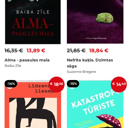
16,35 €
13,89 €
21,85 €
18,84 €
Alma - pasaules mala
Nefrīta kaķis. Dzimtas
Baiba Zīle
sāga
Suzanne Bregere
-14%
-15%
€
18
06
€
14
40