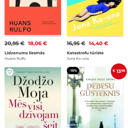
20,95 €
18,06 €
16,95 €
14,40 €
Līdzenums liesmās
Katastrofu tūriste
Huans Rulfo
Juna Ko-una
-15%
€
13
98