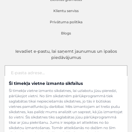
Klientu serviss
Privātuma politika
Blogs
Ievadiet e-pastu, lai saņemt jaunumus un īpašos
piedāvājumus
Šī tīmekļa vietne izmanto sīkfailus
E-pasta adrese
Pieteikties
Šī tīmekļa vietne izmanto sīkdatnes, lai uzlabotu jūsu pieredzi,
pārlūkojot vietni. No šīm sīkdatnēm pārlūkprogrammā tiek
saglabātas tikai nepieciešamās sīkdatnes, jo tās ir būtiskas
vietnes pamatfunkciju darbībai. Mēs izmantojam arī trešo pušu
sīkdatnes, kas palīdz mums analizēt un saprast, kā jūs izmantojat
šo vietni. Šīs sīkdatnes tiks saglabātas jūsu pārlūkprogrammā
tikai ar jūsu piekrišanu. Jums ir iespēja arī atteikties no šo
sīkdatņu izmantošanas. Tomēr atteikšanās no dažām no šīm