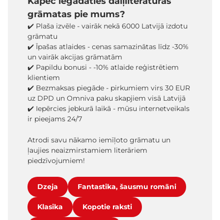
Kāpēc iegādāties daiļliteratūras
grāmatas pie mums?
✔️ Plaša izvēle - vairāk nekā 6000 Latvijā izdotu
grāmatu
✔️ Īpašas atlaides - cenas samazinātas līdz -30%
un vairāk akcijas grāmatām
✔️ Papildu bonusi - -10% atlaide reģistrētiem
klientiem
✔️ Bezmaksas piegāde - pirkumiem virs 30 EUR
uz DPD un Omniva paku skapjiem visā Latvijā
✔️ Iepērcies jebkurā laikā - mūsu internetveikals
ir pieejams 24/7
Atrodi savu nākamo iemīļoto grāmatu un
ļaujies neaizmirstamiem literāriem
piedzīvojumiem!
Dzeja
Fantastika, šausmu romāni
Klasika
Kopotie raksti