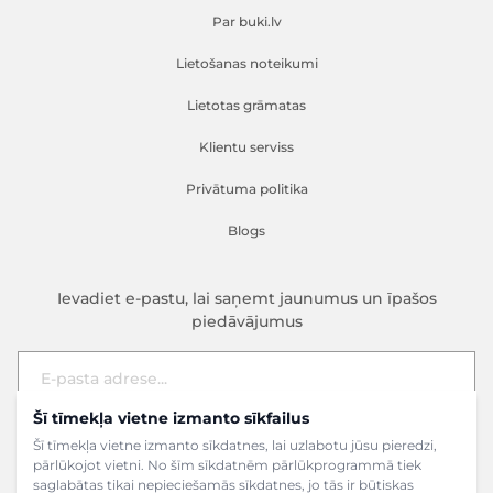
Par buki.lv
Lietošanas noteikumi
Lietotas grāmatas
Klientu serviss
Privātuma politika
Blogs
Ievadiet e-pastu, lai saņemt jaunumus un īpašos
piedāvājumus
Šī tīmekļa vietne izmanto sīkfailus
E-pasta adrese
Pieteikties
Šī tīmekļa vietne izmanto sīkdatnes, lai uzlabotu jūsu pieredzi,
pārlūkojot vietni. No šīm sīkdatnēm pārlūkprogrammā tiek
saglabātas tikai nepieciešamās sīkdatnes, jo tās ir būtiskas