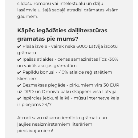
sildošu romānu vai intelektuālu un dziļu
lasāmvielu, šajā sadaļā atradīsi grāmatas visām
gaumēm.
Kāpēc iegādāties daiļliteratūras
grāmatas pie mums?
✔️ Plaša izvēle - vairāk nekā 6000 Latvijā izdotu
grāmatu
✔️ Īpašas atlaides - cenas samazinātas līdz -30%
un vairāk akcijas grāmatām
✔️ Papildu bonusi - -10% atlaide reģistrētiem
klientiem
✔️ Bezmaksas piegāde - pirkumiem virs 30 EUR
uz DPD un Omniva paku skapjiem visā Latvijā
✔️ Iepērcies jebkurā laikā - mūsu internetveikals
ir pieejams 24/7
Atrodi savu nākamo iemīļoto grāmatu un
ļaujies neaizmirstamiem literāriem
piedzīvojumiem!