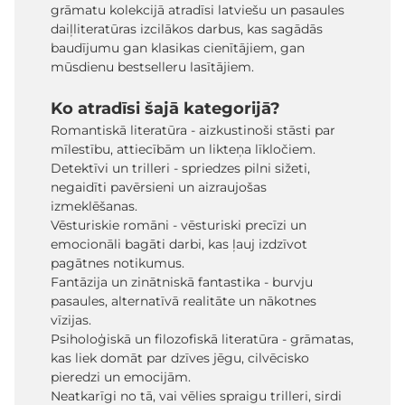
grāmatu kolekcijā atradīsi latviešu un pasaules
daiļliteratūras izcilākos darbus, kas sagādās
baudījumu gan klasikas cienītājiem, gan
mūsdienu bestselleru lasītājiem.
Ko atradīsi šajā kategorijā?
Romantiskā literatūra - aizkustinoši stāsti par
mīlestību, attiecībām un likteņa līkločiem.
Detektīvi un trilleri - spriedzes pilni sižeti,
negaidīti pavērsieni un aizraujošas
izmeklēšanas.
Vēsturiskie romāni - vēsturiski precīzi un
emocionāli bagāti darbi, kas ļauj izdzīvot
pagātnes notikumus.
Fantāzija un zinātniskā fantastika - burvju
pasaules, alternatīvā realitāte un nākotnes
vīzijas.
Psiholoģiskā un filozofiskā literatūra - grāmatas,
kas liek domāt par dzīves jēgu, cilvēcisko
pieredzi un emocijām.
Neatkarīgi no tā, vai vēlies spraigu trilleri, sirdi