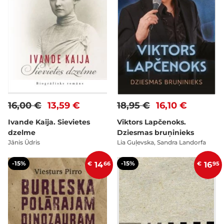
16,00 €
13,59 €
18,95 €
16,10 €
Ivande Kaija. Sievietes
Viktors Lapčenoks.
dzelme
Dziesmas bruņinieks
Jānis Ūdris
Lia Guļevska, Sandra Landorfa
-15%
-15%
€
14
66
€
16
95