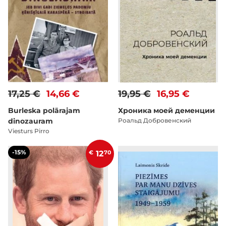
17,25 €
14,66 €
19,95 €
16,95 €
Burleska polārajam
Хроника моей деменции
dinozauram
Pоальд Добровенский
Viesturs Pirro
-15%
€
12
70