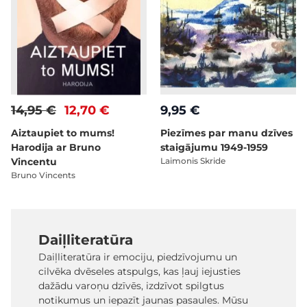
14,95 €
12,70 €
9,95 €
Aiztaupiet to mums!
Piezīmes par manu dzīves
Harodija ar Bruno
staigājumu 1949-1959
Vincentu
Laimonis Skride
Bruno Vincents
Daiļliteratūra
Daiļliteratūra ir emociju, piedzīvojumu un
cilvēka dvēseles atspulgs, kas ļauj iejusties
dažādu varoņu dzīvēs, izdzīvot spilgtus
notikumus un iepazīt jaunas pasaules. Mūsu