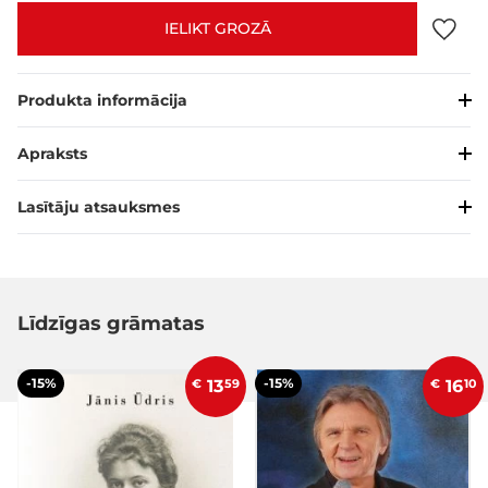
IELIKT GROZĀ
Produkta informācija
Apraksts
Lasītāju atsauksmes
Līdzīgas grāmatas
-15%
-15%
€
13
59
€
16
10