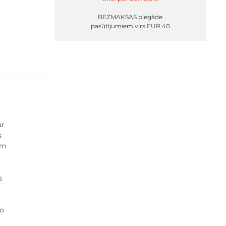
BEZMAKSAS piegāde
pasūtījumiem virs EUR 40
ur
s
em
s
ko