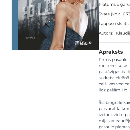
Platums x gar
Svars (kg):
0.7
Lappušu skaits:
Autors:
Klaudi
Apraksts
Pirms pasaule 
meitene, kuras 
pastāvīgas bail
sudraba ekrānā 
ceļš, kas ved c
līdz pašām Hol
Šis biogrāfiskai
pārvarēt laikme
izcīnot vietu pa
mijas ar zaudēj
pasaule piepras