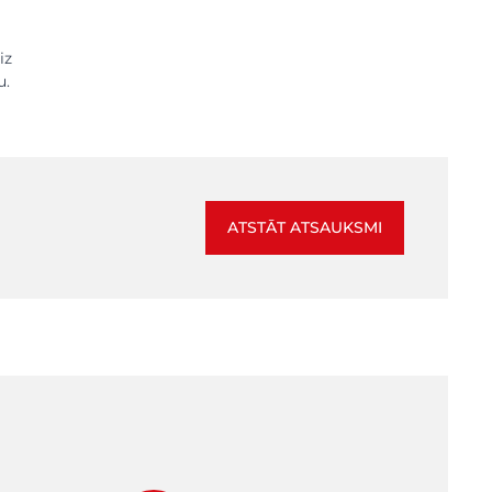
iz
u.
ATSTĀT ATSAUKSMI