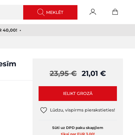
MEKLĒT
 40,00! •
besīm
23,95 €
21,01 €
IELIKT GROZĀ
Lūdzu, vispirms pierakstieties!
Sūti uz DPD paku skapjiem
tikai par EUR 3,00
!