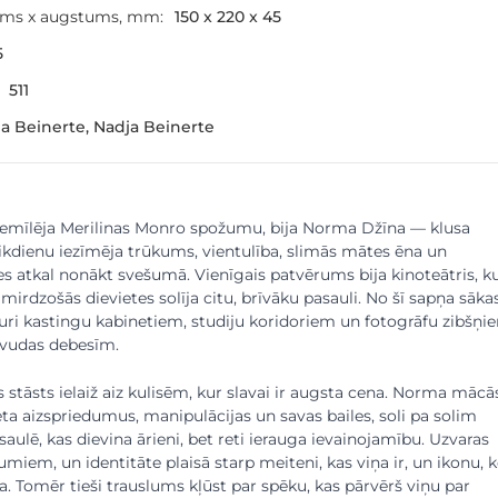
ums x augstums, mm:
150 x 220 x 45
5
511
ja Beinerte, Nadja Beinerte
iemīlēja Merilinas Monro spožumu, bija Norma Džīna — klusa
ikdienu iezīmēja trūkums, vientulība, slimās mātes ēna un
es atkal nonākt svešumā. Vienīgais patvērums bija kinoteātris, k
mirdzošās dievietes solīja citu, brīvāku pasauli. No šī sapņa sāka
auri kastingu kabinetiem, studiju koridoriem un fotogrāfu zibšņi
ivudas debesīm.
s stāsts ielaiž aiz kulisēm, kur slavai ir augsta cena. Norma mācā
ta aizspriedumus, manipulācijas un savas bailes, soli pa solim
saulē, kas dievina ārieni, bet reti ierauga ievainojamību. Uzvaras
umiem, un identitāte plaisā starp meiteni, kas viņa ir, un ikonu, 
a. Tomēr tieši trauslums kļūst par spēku, kas pārvērš viņu par