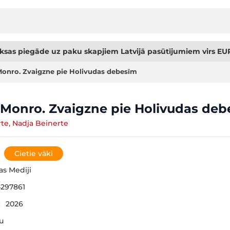
sas piegāde uz paku skapjiem Latvijā pasūtījumiem virs EUR
Monro. Zvaigzne pie Holivudas debesīm
 Monro. Zvaigzne pie Holivudas de
rte, Nadja Beinerte
Cietie vāki
jas Mediji
297861
:
2026
šu