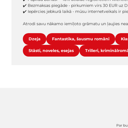
✔️ Bezmaksas piegāde - pirkumiem virs 30 EUR uz D
✔️ Iepērcies jebkurā laikā - mūsu internetveikals ir p
Atrodi savu nākamo iemīļoto grāmatu un ļaujies ne
Dzeja
Fantastika, šausmu romāni
Kla
Stāsti, noveles, esejas
Trilleri, kriminālrom
Par buk