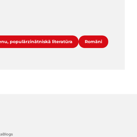
nu, populārzinātniskā literatūra
Romāni
ka
Blogs