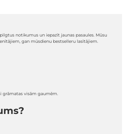
t spilgtus notikumus un iepazīt jaunas pasaules. Mūsu
ienītājiem, gan mūsdienu bestselleru lasītājiem.
radīsi grāmatas visām gaumēm.
mums?