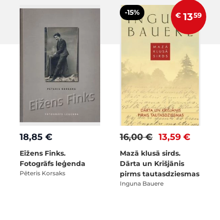
-15%
€
13
59
18,85 €
16,00 €
13,59 €
Eižens Finks.
Mazā klusā sirds.
Fotogrāfs leģenda
Dārta un Krišjānis
Pēteris Korsaks
pirms tautasdziesmas
Inguna Bauere