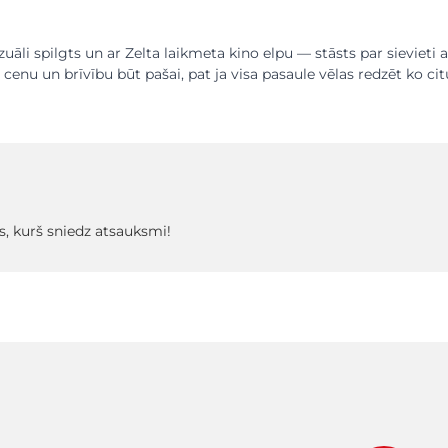
zuāli spilgts un ar Zelta laikmeta kino elpu — stāsts par sievieti a
cenu un brīvību būt pašai, pat ja visa pasaule vēlas redzēt ko cit
s, kurš sniedz atsauksmi!