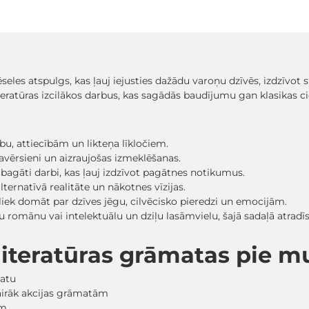
ēseles atspulgs, kas ļauj iejusties dažādu varoņu dzīvēs, izdzīvo
iteratūras izcilākos darbus, kas sagādās baudījumu gan klasikas c
ību, attiecībām un likteņa līkločiem.
i pavērsieni un aizraujošas izmeklēšanas.
 bagāti darbi, kas ļauj izdzīvot pagātnes notikumus.
lternatīvā realitāte un nākotnes vīzijas.
s liek domāt par dzīves jēgu, cilvēcisko pieredzi un emocijām.
ildošu romānu vai intelektuālu un dziļu lasāmvielu, šajā sadaļā at
ļliteratūras grāmatas pie 
matu
vairāk akcijas grāmatām
em