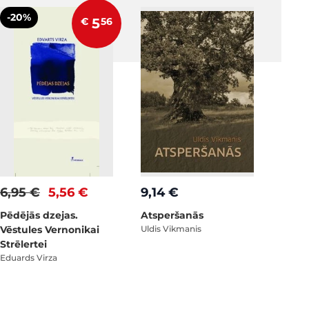
-20%
€
5
56
6,95 €
5,56 €
9,14 €
Pēdējās dzejas.
Atsperšanās
Vēstules Vernonikai
Uldis Vikmanis
Strēlertei
Eduards Virza