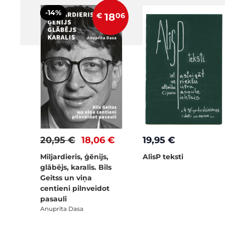
-14%
€
18
06
20,95 €
18,06 €
19,95 €
Miljardieris, ģēnijs,
AlisP teksti
glābējs, karalis. Bils
Geitss un viņa
centieni pilnveidot
pasauli
Anuprīta Dasa