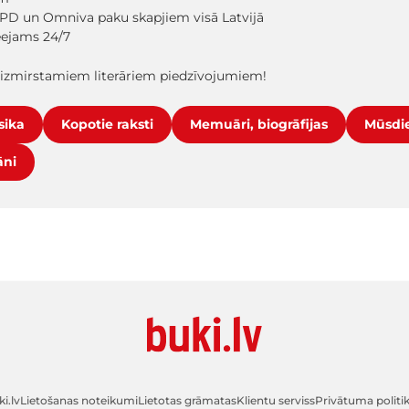
PD un Omniva paku skapjiem visā Latvijā
ieejams 24/7
aizmirstamiem literāriem piedzīvojumiem!
sika
Kopotie raksti
Memuāri, biogrāfijas
Mūsdie
āni
i.lv
Lietošanas noteikumi
Lietotas grāmatas
Klientu serviss
Privātuma politi