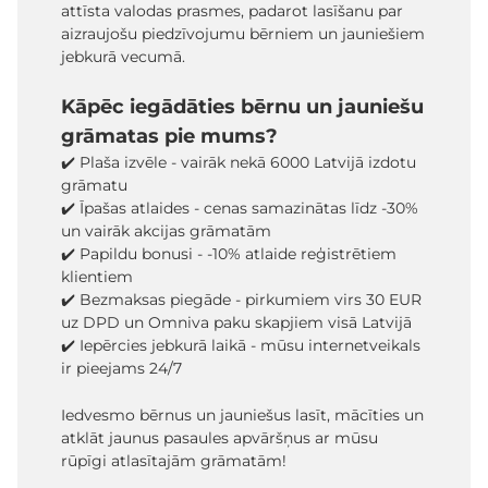
attīsta valodas prasmes, padarot lasīšanu par
aizraujošu piedzīvojumu bērniem un jauniešiem
jebkurā vecumā.
Kāpēc iegādāties bērnu un jauniešu
grāmatas pie mums?
✔️ Plaša izvēle - vairāk nekā 6000 Latvijā izdotu
grāmatu
✔️ Īpašas atlaides - cenas samazinātas līdz -30%
un vairāk akcijas grāmatām
✔️ Papildu bonusi - -10% atlaide reģistrētiem
klientiem
✔️ Bezmaksas piegāde - pirkumiem virs 30 EUR
uz DPD un Omniva paku skapjiem visā Latvijā
✔️ Iepērcies jebkurā laikā - mūsu internetveikals
ir pieejams 24/7
Iedvesmo bērnus un jauniešus lasīt, mācīties un
atklāt jaunus pasaules apvāršņus ar mūsu
rūpīgi atlasītajām grāmatām!