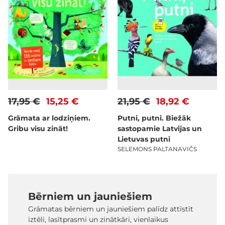
17,95 €
15,25 €
21,95 €
18,92 €
Grāmata ar lodziņiem.
Putni, putni. Biežāk
Gribu visu zināt!
sastopamie Latvijas un
Lietuvas putni
SELEMONS PALTANAVIČS
Bērniem un jauniešiem
Grāmatas bērniem un jauniešiem palīdz attīstīt
iztēli, lasītprasmi un zinātkāri, vienlaikus