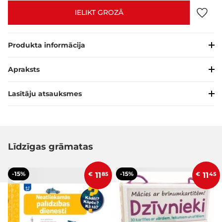
IELIKT GROZĀ
Produkta informācija
Apraksts
Lasītāju atsauksmes
Līdzīgas grāmatas
-15%
-15%
€
11
85
€
11
45