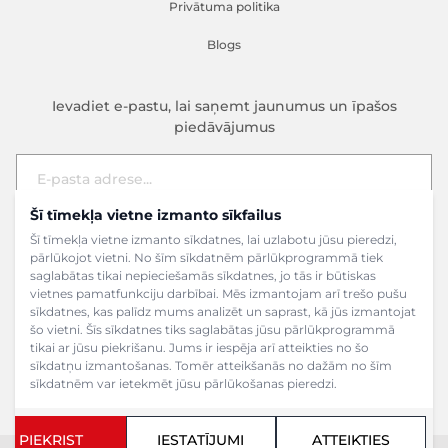
Privātuma politika
Blogs
Ievadiet e-pastu, lai saņemt jaunumus un īpašos
piedāvājumus
Šī tīmekļa vietne izmanto sīkfailus
E-pasta adrese
Pieteikties
Šī tīmekļa vietne izmanto sīkdatnes, lai uzlabotu jūsu pieredzi,
pārlūkojot vietni. No šīm sīkdatnēm pārlūkprogrammā tiek
saglabātas tikai nepieciešamās sīkdatnes, jo tās ir būtiskas
vietnes pamatfunkciju darbībai. Mēs izmantojam arī trešo pušu
sīkdatnes, kas palīdz mums analizēt un saprast, kā jūs izmantojat
šo vietni. Šīs sīkdatnes tiks saglabātas jūsu pārlūkprogrammā
tikai ar jūsu piekrišanu. Jums ir iespēja arī atteikties no šo
sīkdatņu izmantošanas. Tomēr atteikšanās no dažām no šīm
sīkdatnēm var ietekmēt jūsu pārlūkošanas pieredzi.
PIEKRIST
IESTATĪJUMI
ATTEIKTIES