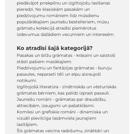
piedāvājot priekpilnu un izglītojošu lasīšanas
pieredzi. No klasiskām pasakām un
piedzīvojumu romāniem līdz mūsdienu
populārākajiem jauniešu bestelleriem, mūsu
grāmatu kolekcijā atradīsi piemērotus
izdevumus dažādiem vecumiem un interesēm.
Ko atradīsi šajā kategorijā?
Pasakas un bilžu grāmatas - krāsaini un saistoši
stāsti pašiem mazākajiem.
Piedzīvojumu un fantāzijas grāmatas - burvju
pasaules, neparasti tēli un elpu aizraujoši
notikumi.
Izglītojošā literatūra - zinātniskās un vēsturiskās
grāmatas bērniem, kas palīdz izprast pasauli.
Jauniešu romāni - grāmatas par draudzību,
attiecībām, izaugsmi un pašatklāsmi.
Komiksi un grafiskie romāni - dinamiska un
vizuāli pievilcīga lasāmviela jaunajiem
lasītājiem.
Šīs grāmatas veicina radošumu, zinātkāri un