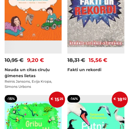
10,95 €
9,20 €
18,31 €
15,56 €
Nauda un citas cīruļu
Fakti un rekordi
ģimenes lietas
Reinis Jansons, Evija Kropa,
Simons Urbons
-15%
-14%
€
15
25
€
18
92