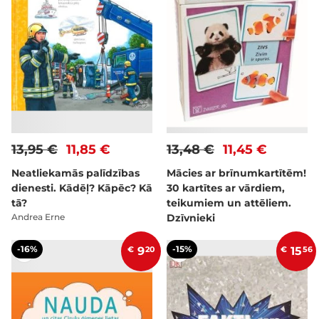
13,95 €
11,85 €
13,48 €
11,45 €
Neatliekamās palīdzības
Mācies ar brīnumkartītēm!
dienesti. Kādēļ? Kāpēc? Kā
30 kartītes ar vārdiem,
tā?
teikumiem un attēliem.
Andrea Erne
Dzīvnieki
-16%
-15%
€
9
20
€
15
56