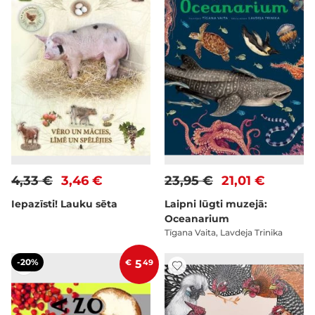
4,33 €
3,46 €
23,95 €
21,01 €
Iepazīsti! Lauku sēta
Laipni lūgti muzejā:
Oceanarium
Tīgana Vaita, Lavdeja Trinika
-20%
€
5
49