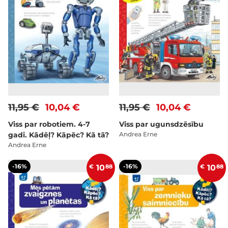
11,95 €
10,04 €
11,95 €
10,04 €
Viss par robotiem. 4-7
Viss par ugunsdzēsību
gadi. Kādēļ? Kāpēc? Kā tā?
Andrea Erne
Andrea Erne
-16%
-16%
€
10
88
€
10
88