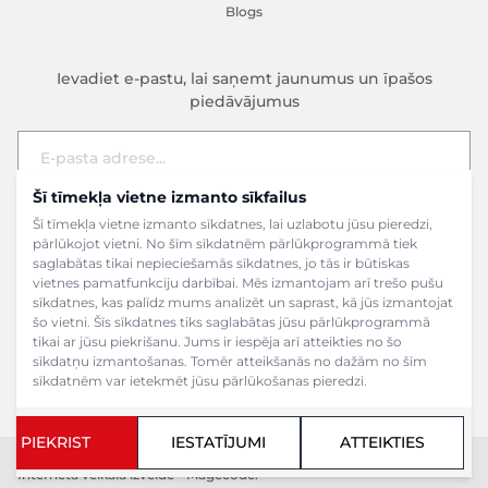
Blogs
Ievadiet e-pastu, lai saņemt jaunumus un īpašos
piedāvājumus
Šī tīmekļa vietne izmanto sīkfailus
E-pasta adrese
Pieteikties
Šī tīmekļa vietne izmanto sīkdatnes, lai uzlabotu jūsu pieredzi,
pārlūkojot vietni. No šīm sīkdatnēm pārlūkprogrammā tiek
saglabātas tikai nepieciešamās sīkdatnes, jo tās ir būtiskas
vietnes pamatfunkciju darbībai. Mēs izmantojam arī trešo pušu
sīkdatnes, kas palīdz mums analizēt un saprast, kā jūs izmantojat
šo vietni. Šīs sīkdatnes tiks saglabātas jūsu pārlūkprogrammā
tikai ar jūsu piekrišanu. Jums ir iespēja arī atteikties no šo
sīkdatņu izmantošanas. Tomēr atteikšanās no dažām no šīm
sīkdatnēm var ietekmēt jūsu pārlūkošanas pieredzi.
PIEKRIST
IESTATĪJUMI
ATTEIKTIES
Copyright ©2024 SIA Grāmatu veikals. Visas tiesības aizsargātas.
Interneta veikala izveide - Magecode
.