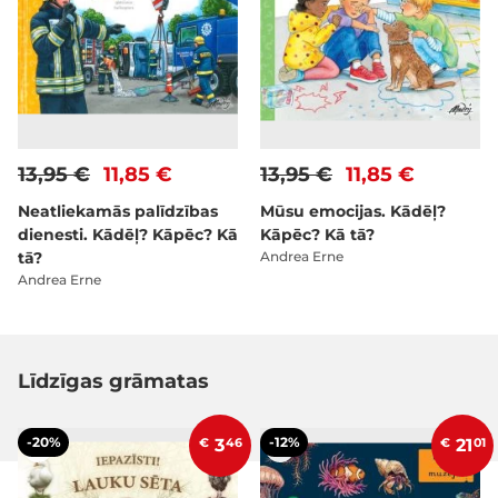
13,95 €
11,85 €
13,95 €
11,85 €
Neatliekamās palīdzības
Mūsu emocijas. Kādēļ?
dienesti. Kādēļ? Kāpēc? Kā
Kāpēc? Kā tā?
tā?
Andrea Erne
Andrea Erne
Līdzīgas grāmatas
-20%
-12%
€
3
46
€
21
01