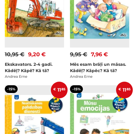
10,95 €
9,20 €
9,95 €
7,96 €
Ekskavators. 2-4 gadi.
Mēs esam brāļi un māsas.
Kādēļ? Kāpē? Kā tā?
Kādēļ? Kāpēc? Kā tā?
Andrea Erne
Andrea Erne
-15%
-15%
€
11
85
€
11
85