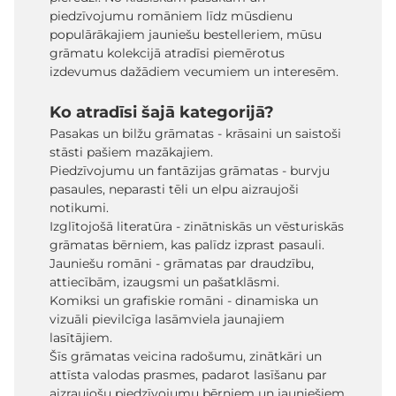
piedzīvojumu romāniem līdz mūsdienu
populārākajiem jauniešu bestelleriem, mūsu
grāmatu kolekcijā atradīsi piemērotus
izdevumus dažādiem vecumiem un interesēm.
Ko atradīsi šajā kategorijā?
Pasakas un bilžu grāmatas - krāsaini un saistoši
stāsti pašiem mazākajiem.
Piedzīvojumu un fantāzijas grāmatas - burvju
pasaules, neparasti tēli un elpu aizraujoši
notikumi.
Izglītojošā literatūra - zinātniskās un vēsturiskās
grāmatas bērniem, kas palīdz izprast pasauli.
Jauniešu romāni - grāmatas par draudzību,
attiecībām, izaugsmi un pašatklāsmi.
Komiksi un grafiskie romāni - dinamiska un
vizuāli pievilcīga lasāmviela jaunajiem
lasītājiem.
Šīs grāmatas veicina radošumu, zinātkāri un
attīsta valodas prasmes, padarot lasīšanu par
aizraujošu piedzīvojumu bērniem un jauniešiem