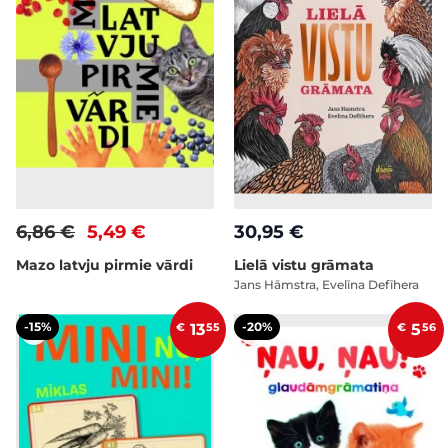
6,86 €
5,49 €
30,95 €
Mazo latvju pirmie vārdi
Lielā vistu grāmata
Jans Hāmstra, Evelīna Defīhera
-15%
-20%
€
13
55
€
5
56