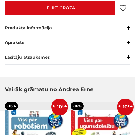
IELIKT GROZĀ
Produkta informācija
Apraksts
Lasītāju atsauksmes
Vairāk grāmatu no Andrea Erne
-16%
-16%
€
10
04
€
10
04