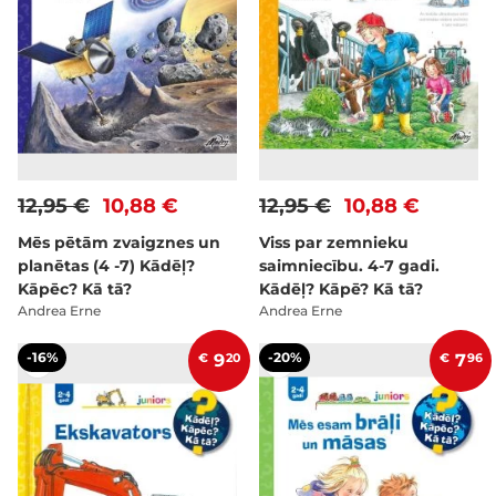
12,95 €
10,88 €
12,95 €
10,88 €
Mēs pētām zvaigznes un
Viss par zemnieku
planētas (4 -7) Kādēļ?
saimniecību. 4-7 gadi.
Kāpēc? Kā tā?
Kādēļ? Kāpē? Kā tā?
Andrea Erne
Andrea Erne
-16%
-20%
€
9
20
€
7
96