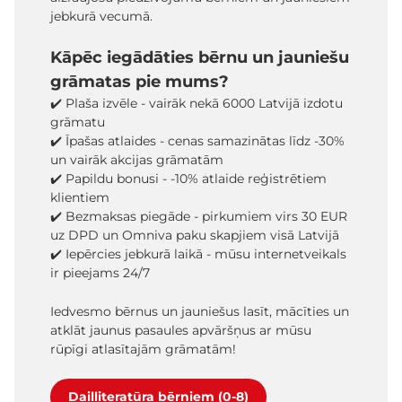
jebkurā vecumā.
Kāpēc iegādāties bērnu un jauniešu
grāmatas pie mums?
✔️ Plaša izvēle - vairāk nekā 6000 Latvijā izdotu
grāmatu
✔️ Īpašas atlaides - cenas samazinātas līdz -30%
un vairāk akcijas grāmatām
✔️ Papildu bonusi - -10% atlaide reģistrētiem
klientiem
✔️ Bezmaksas piegāde - pirkumiem virs 30 EUR
uz DPD un Omniva paku skapjiem visā Latvijā
✔️ Iepērcies jebkurā laikā - mūsu internetveikals
ir pieejams 24/7
Iedvesmo bērnus un jauniešus lasīt, mācīties un
atklāt jaunus pasaules apvāršņus ar mūsu
rūpīgi atlasītajām grāmatām!
Daiļliteratūra bērniem (0-8)