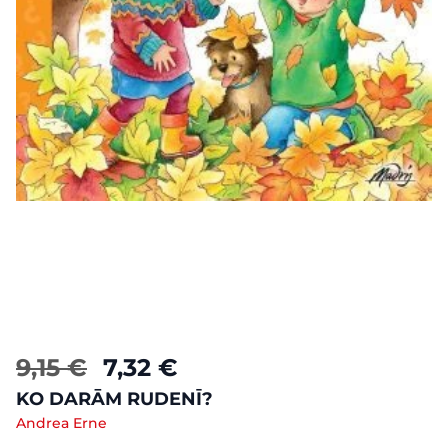
9,15 €
7,32 €
KO DARĀM RUDENĪ?
Andrea Erne