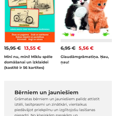
15,95 €
13,55 €
6,95 €
5,56 €
Mini nu, mini! Mīklu spēle
Glaudāmgrāmatiņa. Ņau,
domāšanai un izklaidei
ņau!
(kastītē ir 56 kartītes)
Bērniem un jauniešiem
Grāmatas bērniem un jauniešiem palīdz attīstīt
iztēli, lasītprasmi un zinātkāri, vienlaikus
piedāvājot priekpilnu un izglītojošu lasīšanas
pieredzi. No klasiskām pasakām un