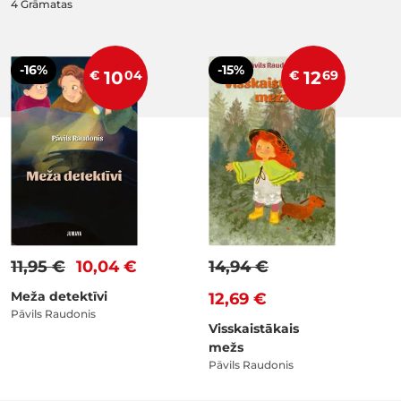
4
Grāmatas
-16%
-15%
€
10
04
€
12
69
11,95 €
10,04 €
14,94 €
Meža detektīvi
12,69 €
Pāvils Raudonis
Visskaistākais
mežs
Pāvils Raudonis