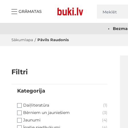
Skip to Content
GRĀMATAS
• Bezmak
Sākumlapa
/
Pāvils Raudonis
Filtri
Kategorija
filter
Daiļliteratūra
(1)
Bērniem un jauniešiem
(3)
Jaunumi
(4)
Īpašie piedāvājumi
(4)