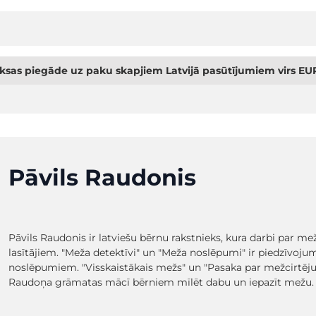
sas piegāde uz paku skapjiem Latvijā pasūtījumiem virs EUR
Pāvils Raudonis
Pāvils Raudonis ir latviešu bērnu rakstnieks, kura darbi par m
lasītājiem. "Meža detektīvi" un "Meža noslēpumi" ir piedzīvoj
noslēpumiem. "Visskaistākais mežs" un "Pasaka par mežcirtēju" 
Raudoņa grāmatas mācī bērniem mīlēt dabu un iepazīt mežu. B