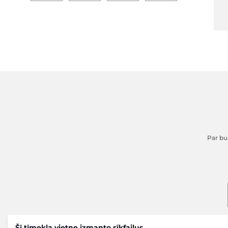
Par buk
Šī tīmekļa vietne izmanto sīkfailus