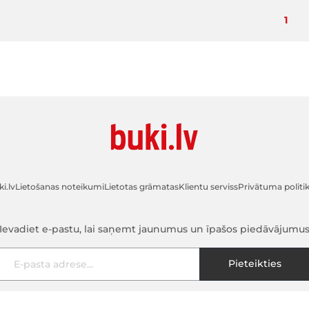
Pašla
1
i.lv
Lietošanas noteikumi
Lietotas grāmatas
Klientu serviss
Privātuma politi
Ievadiet e-pastu, lai saņemt jaunumus un īpašos piedāvājumu
E-pasta adrese
Pieteikties