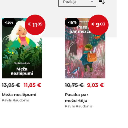
-15%
-16%
€
11
85
€
9
03
13,95 €
11,85 €
10,75 €
9,03 €
Meža noslēpumi
Pasaka par
Pāvils Raudonis
mežcirtēju
Pāvils Raudonis