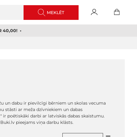
MEKLĒT
 40,00! •
ežu un dabu ir pievilcīgi bērniem un skolas vecuma
umu stāsti ar meža dzīvniekiem un dabas
ir poētiskāki darbi ar latviskās dabas skaistumu.
uki.lv pieejams viņa darbu klāsts.