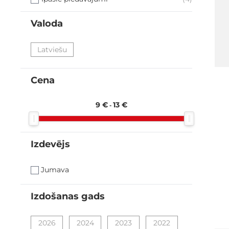
Valoda
filter
Latviešu
Cena
filter
9 €
13 €
-
Izdevējs
filter
Jumava
Izdošanas gads
filter
2026
2024
2023
2022