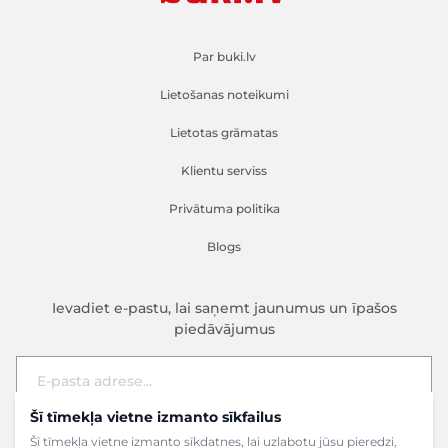
Par buki.lv
Lietošanas noteikumi
Lietotas grāmatas
Klientu serviss
Privātuma politika
Blogs
Ievadiet e-pastu, lai saņemt jaunumus un īpašos
piedāvājumus
Šī tīmekļa vietne izmanto sīkfailus
E-pasta adrese
Pieteikties
Šī tīmekļa vietne izmanto sīkdatnes, lai uzlabotu jūsu pieredzi,