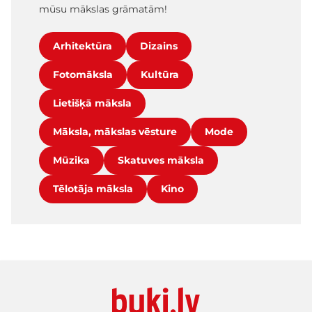
mūsu mākslas grāmatām!
Arhitektūra
Dizains
Fotomāksla
Kultūra
Lietišķā māksla
Māksla, mākslas vēsture
Mode
Mūzika
Skatuves māksla
Tēlotāja māksla
Kino