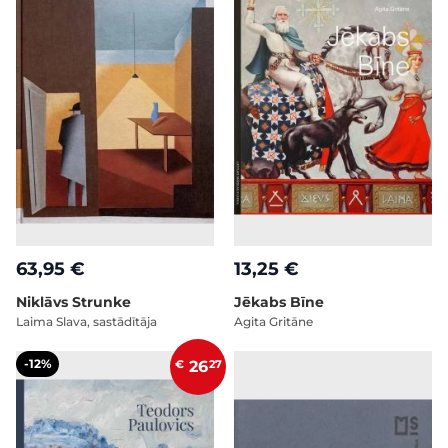
63,95 €
13,25 €
Niklāvs Strunke
Jēkabs Bīne
Laima Slava, sastādītāja
Agita Gritāne
-12%
€
26
27