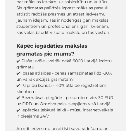
par mākslas ietekmi uz sabiedrību un kultūru.
Šīs grāmatas palīdzēs izprast mākslas pasauli,
attīstīt radošās prasmes un atrast iedvesmu
jaunām idejām. Tās ir noderīgas gan mākslas
studentiem un profesionāļiem, gan ikvienam,
kas vēlas baudīt vizuālo mākslu un tās vēsturi.
Kāpēc iegādāties mākslas
grāmatas pie mums?
✔️ Plaša izvēle - vairāk nekā 6000 Latvijā izdotu
grāmatu
✔️ Īpašas atlaides - cenas samazinātas līdz -30%
un vairāk akcijas grāmatām
✔️ Papildu bonusi - -10% atlaide reģistrētiem
klientiem
✔️ Bezmaksas piegāde - pirkumiem virs 30 EUR
uz DPD un Omniva paku skapjiem visā Latvijā
✔️ Iepērcies jebkurā laikā - mūsu internetveikals
ir pieejams 24/7
Atrodi iedvesmu un attīsti savu radošumu ar