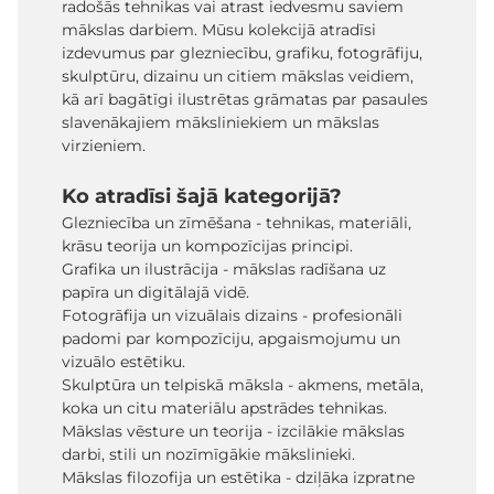
radošās tehnikas vai atrast iedvesmu saviem
mākslas darbiem. Mūsu kolekcijā atradīsi
izdevumus par glezniecību, grafiku, fotogrāfiju,
skulptūru, dizainu un citiem mākslas veidiem,
kā arī bagātīgi ilustrētas grāmatas par pasaules
slavenākajiem māksliniekiem un mākslas
virzieniem.
Ko atradīsi šajā kategorijā?
Glezniecība un zīmēšana - tehnikas, materiāli,
krāsu teorija un kompozīcijas principi.
Grafika un ilustrācija - mākslas radīšana uz
papīra un digitālajā vidē.
Fotogrāfija un vizuālais dizains - profesionāli
padomi par kompozīciju, apgaismojumu un
vizuālo estētiku.
Skulptūra un telpiskā māksla - akmens, metāla,
koka un citu materiālu apstrādes tehnikas.
Mākslas vēsture un teorija - izcilākie mākslas
darbi, stili un nozīmīgākie mākslinieki.
Mākslas filozofija un estētika - dziļāka izpratne