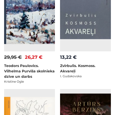
29,95 €
26,27 €
13,22 €
Teodors Paulovics.
Zvirbulis. Kosmoss.
Vilhelma Purvīša skolnieka
Akvareļi
dzīve un darbs
I. Gudakovska
Kristīne Ogle