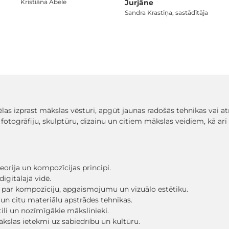
Kristiāna Ābele
Jurjāne
Sandra Krastiņa, sastādītāja
vēlas izprast mākslas vēsturi, apgūt jaunas radošās tehnikas vai
, fotogrāfiju, skulptūru, dizainu un citiem mākslas veidiem, kā ar
eorija un kompozīcijas principi.
digitālajā vidē.
mi par kompozīciju, apgaismojumu un vizuālo estētiku.
un citu materiālu apstrādes tehnikas.
tili un nozīmīgākie mākslinieki.
mākslas ietekmi uz sabiedrību un kultūru.