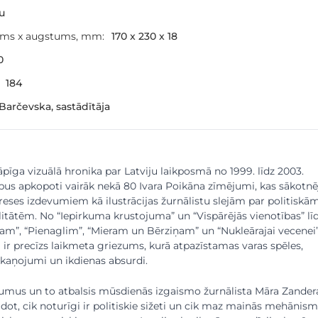
šu
ums x augstums, mm:
170 x 230 x 18
0
184
Barčevska, sastādītāja
āpīga vizuālā hronika par Latviju laikposmā no 1999. līdz 2003.
us apkopoti vairāk nekā 80 Ivara Poikāna zīmējumi, kas sākotnē
 preses izdevumiem kā ilustrācijas žurnālistu slejām par politiskā
itātēm. No “Iepirkuma krustojuma” un “Vispārējās vienotības” lī
am”, “Pienaglim”, “Mieram un Bērziņam” un “Nukleārajai vecenei
a ir precīzs laikmeta griezums, kurā atpazīstamas varas spēles,
kaņojumi un ikdienas absurdi.
umus un to atbalsis mūsdienās izgaismo žurnālista Māra Zander
dot, cik noturīgi ir politiskie sižeti un cik maz mainās mehānism