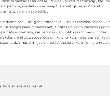
ī izlase organiski sasaucas ar Latvijas karikatūras tradīciju, kas īpa
aru periodā, vienlaikus piedāvājot laikmetīgu, asu un nereti
tījumu uz varu un sabiedrību.
 radusies pēc 2018. gada izstādes Mūkusalas Mākslas salonā, kur
īs ilustrācijas pāraug dienas aktualitātēs un veido paliekošu polit
 Rezultāts ir grāmata, kas uzrunās gan politikas un mediju vides
ākslas cienītājus, studentus un ikvienu, kurš vēlas saprast, kā at
āzes, atdzīvināt atmiņas un izstāstīt stāstu, kurā ironija un reali
s, kurš sniedz atsauksmi!