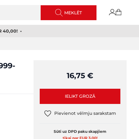
MEKLĒT
 40,00! •
1999-
16,75 €
IELIKT GROZĀ
Pievienot vēlmju sarakstam
Sūti uz DPD paku skapjiem
tikai par EUR 3,00
!