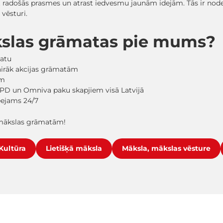
stīt radošās prasmes un atrast iedvesmu jaunām idejām. Tās ir n
vēsturi.
kslas grāmatas pie mums?
matu
vairāk akcijas grāmatām
em
PD un Omniva paku skapjiem visā Latvijā
ieejams 24/7
 mākslas grāmatām!
Kultūra
Lietišķā māksla
Māksla, mākslas vēsture