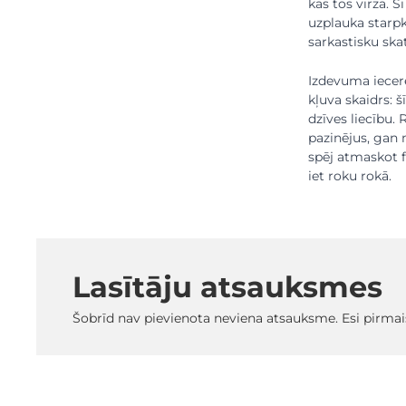
kas tos virza. Š
uzplauka starpk
sarkastisku ska
Izdevuma iecere
kļuva skaidrs: š
dzīves liecību.
pazinējus, gan m
spēj atmaskot fr
iet roku rokā.
Lasītāju atsauksmes
Šobrīd nav pievienota neviena atsauksme. Esi pirmai