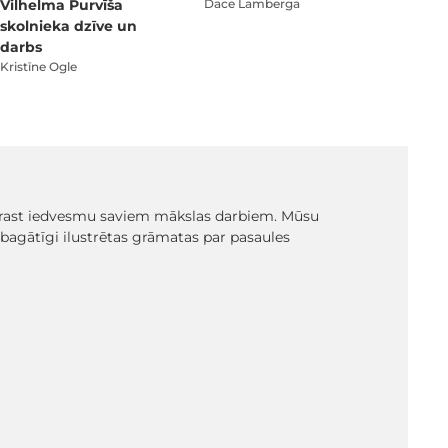
Vilhelma Purvīša
Dace Lamberga
skolnieka dzīve un
darbs
Kristīne Ogle
 atrast iedvesmu saviem mākslas darbiem. Mūsu
ī bagātīgi ilustrētas grāmatas par pasaules