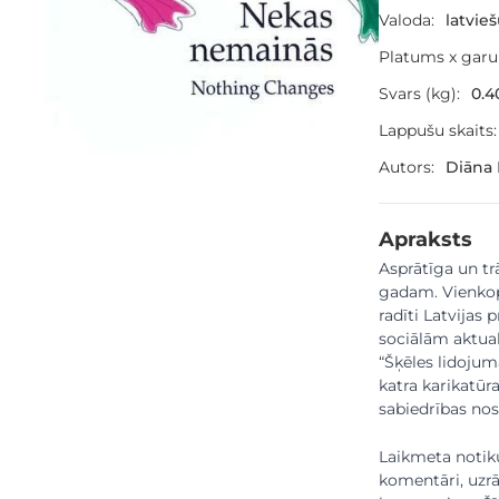
Valoda:
latvie
Platums x gar
Svars (kg):
0.4
Lappušu skaits:
Autors:
Diāna 
Apraksts
Asprātīga un tr
gadam. Vienkop
radīti Latvijas
sociālām aktual
“Šķēles lidojum
katra karikatūr
sabiedrības nos
Laikmeta notik
komentāri, uzrā