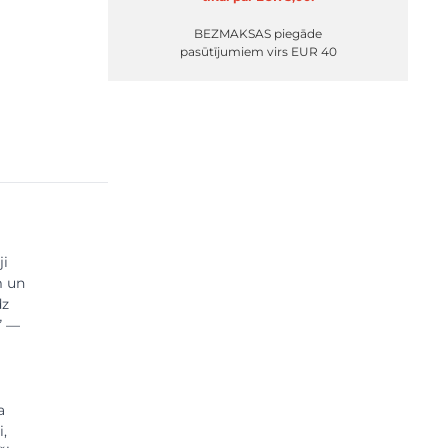
BEZMAKSAS piegāde
pasūtījumiem virs EUR 40
ji
m un
dz
” —
a
i,