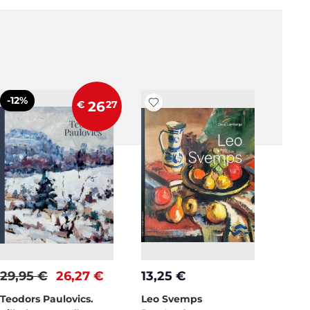
-12%
€
26
27
29,95 €
26,27 €
13,25 €
Teodors Paulovics.
Leo Svemps