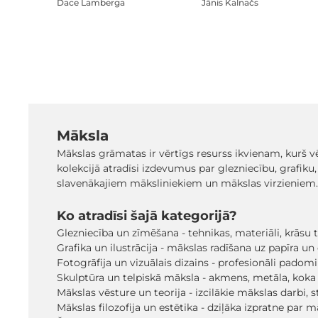
Dace Lamberga
Jānis Kalnačs
Māksla
Mākslas grāmatas ir vērtīgs resurss ikvienam, kurš 
kolekcijā atradīsi izdevumus par glezniecību, grafiku
slavenākajiem māksliniekiem un mākslas virzieniem.
Ko atradīsi šajā kategorijā?
Glezniecība un zīmēšana - tehnikas, materiāli, krāsu t
Grafika un ilustrācija - mākslas radīšana uz papīra un 
Fotogrāfija un vizuālais dizains - profesionāli pado
Skulptūra un telpiskā māksla - akmens, metāla, koka 
Mākslas vēsture un teorija - izcilākie mākslas darbi, s
Mākslas filozofija un estētika - dziļāka izpratne par 