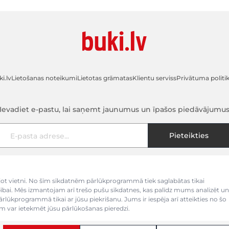
i.lv
Lietošanas noteikumi
Lietotas grāmatas
Klientu serviss
Privātuma politi
Ievadiet e-pastu, lai saņemt jaunumus un īpašos piedāvājumu
E-pasta adrese
Pieteikties
kojot vietni. No šīm sīkdatnēm pārlūkprogrammā tiek saglabātas tikai
bībai. Mēs izmantojam arī trešo pušu sīkdatnes, kas palīdz mums analizēt un
pārlūkprogrammā tikai ar jūsu piekrišanu. Jums ir iespēja arī atteikties no šo
 var ietekmēt jūsu pārlūkošanas pieredzi.