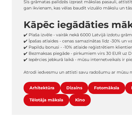
Šīs grāmatas palīdzēs izprast mākslas pasauli, attī
gan ikvienam, kas vēlas baudīt vizuālo mākslu un tās 
Kāpēc iegādāties mā
✔️ Plaša izvēle - vairāk nekā 6000 Latvijā izdotu grā
✔️ Īpašas atlaides - cenas samazinātas līdz -30% un 
✔️ Papildu bonusi - -10% atlaide reģistrētiem klienti
✔️ Bezmaksas piegāde - pirkumiem virs 30 EUR uz D
✔️ Iepērcies jebkurā laikā - mūsu internetveikals ir p
Atrodi iedvesmu un attīsti savu radošumu ar mūsu
Arhitektūra
Dizains
Fotomāksla
Tēlotāja māksla
Kino