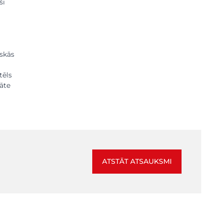
ši
iskās
tēls
tāte
ATSTĀT ATSAUKSMI