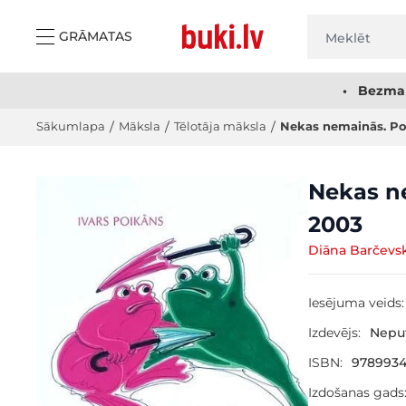
Skip to Content
GRĀMATAS
• Bezmak
Sākumlapa
/
Māksla
/
Tēlotāja māksla
/
Nekas nemainās. Pol
Main image
Click to view image in fullscreen
Nekas ne
2003
Diāna Barčevsk
Iesējuma veids:
Izdevējs:
Nepu
ISBN:
9789934
Izdošanas gads