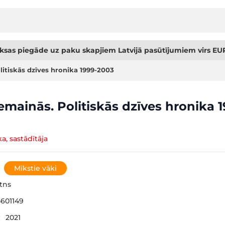
sas piegāde uz paku skapjiem Latvijā pasūtījumiem virs EUR
itiskās dzīves hronika 1999-2003
mainās. Politiskās dzīves hronika 
a, sastādītāja
Mīkstie vāki
tns
601149
:
2021