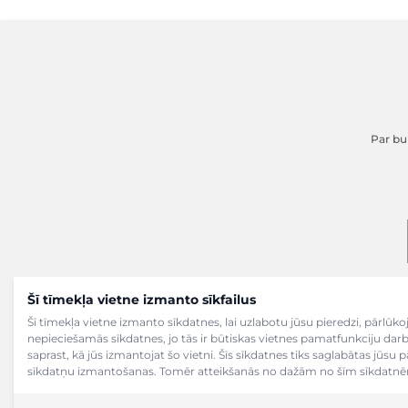
Par buk
Šī tīmekļa vietne izmanto sīkfailus
Šī tīmekļa vietne izmanto sīkdatnes, lai uzlabotu jūsu pieredzi, pārlū
nepieciešamās sīkdatnes, jo tās ir būtiskas vietnes pamatfunkciju dar
saprast, kā jūs izmantojat šo vietni. Šīs sīkdatnes tiks saglabātas jūsu 
sīkdatņu izmantošanas. Tomēr atteikšanās no dažām no šīm sīkdatnēm