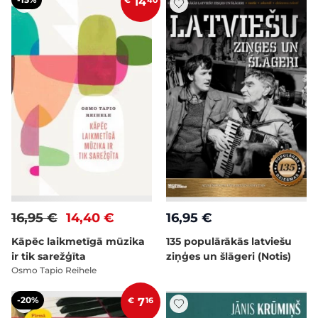
€
14
40
16,95 €
14,40 €
16,95 €
Kāpēc laikmetīgā mūzika
135 populārākās latviešu
ir tik sarežģīta
ziņģes un šlāgeri (Notis)
Osmo Tapio Reihele
-20%
€
7
16