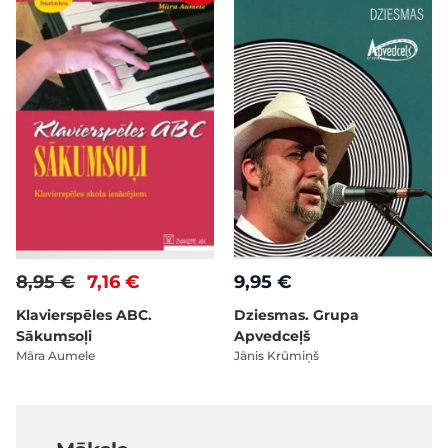
8,95 €
7,16 €
9,95 €
Klavierspēles ABC.
Dziesmas. Grupa
Sākumsoļi
Apvedceļš
Māra Aumele
Jānis Krūmiņš