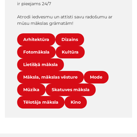
ir pieejams 24/7
Atrodi iedvesmu un attīsti savu radošumu ar
mūsu mākslas grāmatām!
Arhitektūra
Dizains
Fotomāksla
Kultūra
Lietišķā māksla
Māksla, mākslas vēsture
Mode
Mūzika
Skatuves māksla
Tēlotāja māksla
Kino