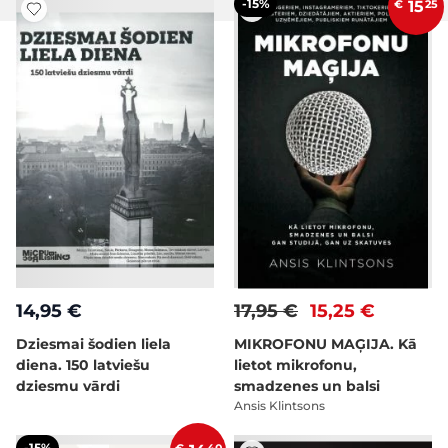
-15%
€
15
25
14,95 €
17,95 €
15,25 €
Dziesmai šodien liela
MIKROFONU MAĢIJA. Kā
diena. 150 latviešu
lietot mikrofonu,
dziesmu vārdi
smadzenes un balsi
Ansis Klintsons
-15%