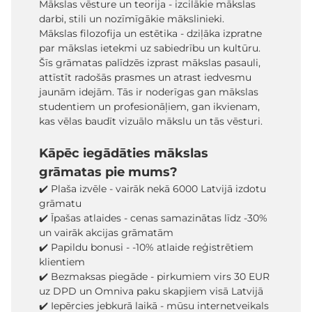
Mākslas vēsture un teorija - izcilākie mākslas
darbi, stili un nozīmīgākie mākslinieki.
Mākslas filozofija un estētika - dziļāka izpratne
par mākslas ietekmi uz sabiedrību un kultūru.
Šīs grāmatas palīdzēs izprast mākslas pasauli,
attīstīt radošās prasmes un atrast iedvesmu
jaunām idejām. Tās ir noderīgas gan mākslas
studentiem un profesionāļiem, gan ikvienam,
kas vēlas baudīt vizuālo mākslu un tās vēsturi.
Kāpēc iegādāties mākslas
grāmatas pie mums?
✔️ Plaša izvēle - vairāk nekā 6000 Latvijā izdotu
grāmatu
✔️ Īpašas atlaides - cenas samazinātas līdz -30%
un vairāk akcijas grāmatām
✔️ Papildu bonusi - -10% atlaide reģistrētiem
klientiem
✔️ Bezmaksas piegāde - pirkumiem virs 30 EUR
uz DPD un Omniva paku skapjiem visā Latvijā
✔️ Iepērcies jebkurā laikā - mūsu internetveikals