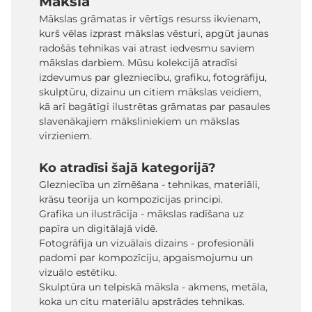
Māksla
Mākslas grāmatas ir vērtīgs resurss ikvienam,
kurš vēlas izprast mākslas vēsturi, apgūt jaunas
radošās tehnikas vai atrast iedvesmu saviem
mākslas darbiem. Mūsu kolekcijā atradīsi
izdevumus par glezniecību, grafiku, fotogrāfiju,
skulptūru, dizainu un citiem mākslas veidiem,
kā arī bagātīgi ilustrētas grāmatas par pasaules
slavenākajiem māksliniekiem un mākslas
virzieniem.
Ko atradīsi šajā kategorijā?
Glezniecība un zīmēšana - tehnikas, materiāli,
krāsu teorija un kompozīcijas principi.
Grafika un ilustrācija - mākslas radīšana uz
papīra un digitālajā vidē.
Fotogrāfija un vizuālais dizains - profesionāli
padomi par kompozīciju, apgaismojumu un
vizuālo estētiku.
Skulptūra un telpiskā māksla - akmens, metāla,
koka un citu materiālu apstrādes tehnikas.