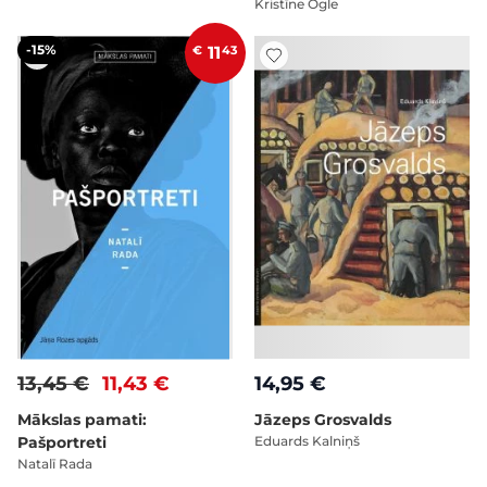
Kristīne Ogle
-15%
€
11
43
13,45 €
11,43 €
14,95 €
Mākslas pamati:
Jāzeps Grosvalds
Pašportreti
Eduards Kalniņš
Natalī Rada