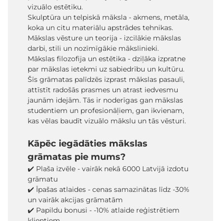
vizuālo estētiku.
Skulptūra un telpiskā māksla - akmens, metāla,
koka un citu materiālu apstrādes tehnikas.
Mākslas vēsture un teorija - izcilākie mākslas
darbi, stili un nozīmīgākie mākslinieki.
Mākslas filozofija un estētika - dziļāka izpratne
par mākslas ietekmi uz sabiedrību un kultūru.
Šīs grāmatas palīdzēs izprast mākslas pasauli,
attīstīt radošās prasmes un atrast iedvesmu
jaunām idejām. Tās ir noderīgas gan mākslas
studentiem un profesionāļiem, gan ikvienam,
kas vēlas baudīt vizuālo mākslu un tās vēsturi.
Kāpēc iegādāties mākslas
grāmatas pie mums?
✔️ Plaša izvēle - vairāk nekā 6000 Latvijā izdotu
grāmatu
✔️ Īpašas atlaides - cenas samazinātas līdz -30%
un vairāk akcijas grāmatām
✔️ Papildu bonusi - -10% atlaide reģistrētiem
klientiem