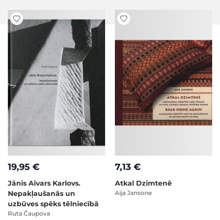
19,95 €
7,13 €
Jānis Aivars Karlovs.
Atkal Dzimtenē
Nepakļaušanās un
Aija Jansone
uzbūves spēks tēlniecībā
Ruta Čaupova