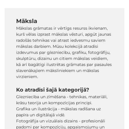
Māksla
Mākslas grāmatas ir vērtīgs resurss ikvienam,
kurš vēlas izprast mākslas vēsturi, apgūt jaunas
radošās tehnikas vai atrast iedvesmu saviem
mākslas darbiem. Mūsu kolekcijā atradīsi
izdevumus par glezniecību, grafiku, fotogrāfiju,
skulptūru, dizainu un citiem mākslas veidiem,
kā arī bagātīgi ilustrētas grāmatas par pasaules
slavenākajiem māksliniekiem un mākslas
virzieniem.
Ko atradīsi šajā kategorijā?
Glezniecība un zīmēšana - tehnikas, materiāli,
krāsu teorija un kompozīcijas principi.
Grafika un ilustrācija - mākslas radīšana uz
papīra un digitālajā vidē.
Fotogrāfija un vizuālais dizains - profesionāli
padomi par kompozīciju, apgaismojumu un