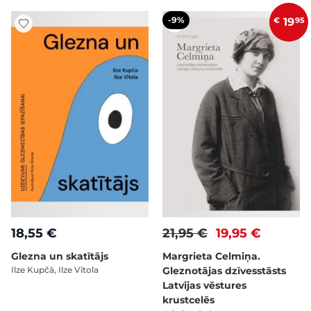
-9%
€
19
95
18,55 €
21,95 €
19,95 €
Glezna un skatītājs
Margrieta Celmiņa.
Ilze Kupčā, Ilze Vītola
Gleznotājas dzīvesstāsts
Latvijas vēstures
krustcelēs