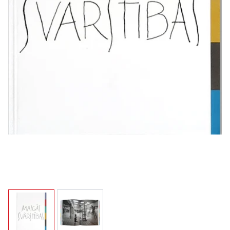
View larger image
View larger image