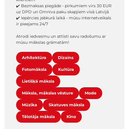
✔️ Bezmaksas piegāde - pirkumiem virs 30 EUR
uz DPD un Omniva paku skapjiem visā Latvijā
✔️ Iepērcies jebkurā laikā - mūsu internetveikals
ir pieejams 24/7
Atrodi iedvesmu un attīsti savu radošumu ar
mūsu mākslas grāmatām!
Arhitektūra
Dizains
Fotomāksla
Kultūra
Lietišķā māksla
Māksla, mākslas vēsture
Mode
Mūzika
Skatuves māksla
Tēlotāja māksla
Kino