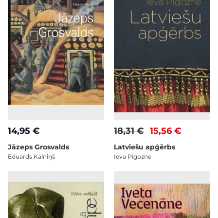
14,95 €
18,31 €
15,56 €
Jāzeps Grosvalds
Latviešu apģērbs
Eduards Kalniņš
Ieva Pīgozne