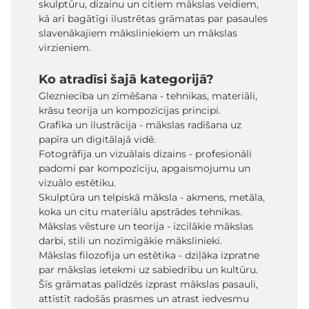
skulptūru, dizainu un citiem mākslas veidiem,
kā arī bagātīgi ilustrētas grāmatas par pasaules
slavenākajiem māksliniekiem un mākslas
virzieniem.
Ko atradīsi šajā kategorijā?
Glezniecība un zīmēšana - tehnikas, materiāli,
krāsu teorija un kompozīcijas principi.
Grafika un ilustrācija - mākslas radīšana uz
papīra un digitālajā vidē.
Fotogrāfija un vizuālais dizains - profesionāli
padomi par kompozīciju, apgaismojumu un
vizuālo estētiku.
Skulptūra un telpiskā māksla - akmens, metāla,
koka un citu materiālu apstrādes tehnikas.
Mākslas vēsture un teorija - izcilākie mākslas
darbi, stili un nozīmīgākie mākslinieki.
Mākslas filozofija un estētika - dziļāka izpratne
par mākslas ietekmi uz sabiedrību un kultūru.
Šīs grāmatas palīdzēs izprast mākslas pasauli,
attīstīt radošās prasmes un atrast iedvesmu