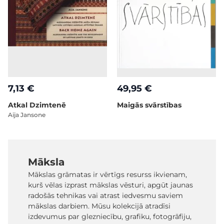
7,13 €
49,95 €
Atkal Dzimtenē
Maigās svārstības
Aija Jansone
Māksla
Mākslas grāmatas ir vērtīgs resurss ikvienam,
kurš vēlas izprast mākslas vēsturi, apgūt jaunas
radošās tehnikas vai atrast iedvesmu saviem
mākslas darbiem. Mūsu kolekcijā atradīsi
izdevumus par glezniecību, grafiku, fotogrāfiju,