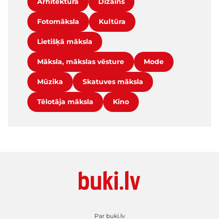
Arhitektūra
Dizains
Fotomāksla
Kultūra
Lietišķā māksla
Māksla, mākslas vēsture
Mode
Mūzika
Skatuves māksla
Tēlotāja māksla
Kino
Par buki.lv