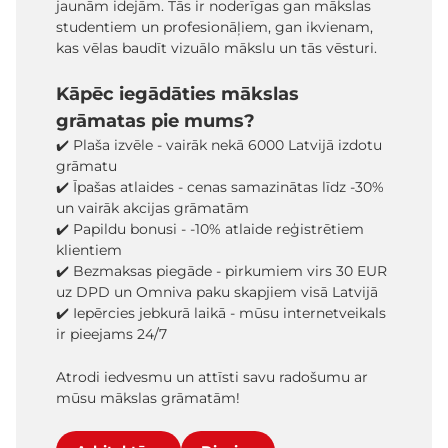
jaunām idejām. Tās ir noderīgas gan mākslas
studentiem un profesionāļiem, gan ikvienam,
kas vēlas baudīt vizuālo mākslu un tās vēsturi.
Kāpēc iegādāties mākslas
grāmatas pie mums?
✔️ Plaša izvēle - vairāk nekā 6000 Latvijā izdotu
grāmatu
✔️ Īpašas atlaides - cenas samazinātas līdz -30%
un vairāk akcijas grāmatām
✔️ Papildu bonusi - -10% atlaide reģistrētiem
klientiem
✔️ Bezmaksas piegāde - pirkumiem virs 30 EUR
uz DPD un Omniva paku skapjiem visā Latvijā
✔️ Iepērcies jebkurā laikā - mūsu internetveikals
ir pieejams 24/7
Atrodi iedvesmu un attīsti savu radošumu ar
mūsu mākslas grāmatām!