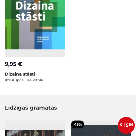
9,95 €
Dizaina stāsti
Ilze Kupča, Ilze Vītola
Līdzīgas grāmatas
-15%
€
15
56