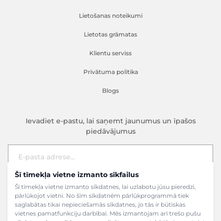
Lietošanas noteikumi
Lietotas grāmatas
Klientu serviss
Privātuma politika
Blogs
Ievadiet e-pastu, lai saņemt jaunumus un īpašos
piedāvājumus
Šī tīmekļa vietne izmanto sīkfailus
E-pasta adrese
Pieteikties
Šī tīmekļa vietne izmanto sīkdatnes, lai uzlabotu jūsu pieredzi,
pārlūkojot vietni. No šīm sīkdatnēm pārlūkprogrammā tiek
saglabātas tikai nepieciešamās sīkdatnes, jo tās ir būtiskas
vietnes pamatfunkciju darbībai. Mēs izmantojam arī trešo pušu