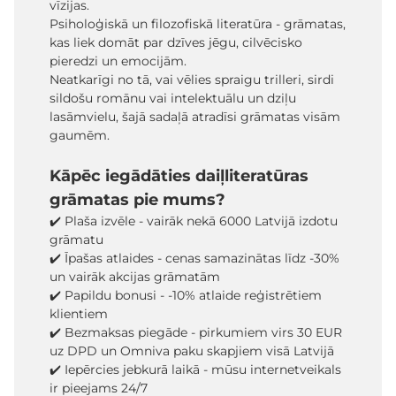
vīzijas.
Psiholoģiskā un filozofiskā literatūra - grāmatas,
kas liek domāt par dzīves jēgu, cilvēcisko
pieredzi un emocijām.
Neatkarīgi no tā, vai vēlies spraigu trilleri, sirdi
sildošu romānu vai intelektuālu un dziļu
lasāmvielu, šajā sadaļā atradīsi grāmatas visām
gaumēm.
Kāpēc iegādāties daiļliteratūras
grāmatas pie mums?
✔️ Plaša izvēle - vairāk nekā 6000 Latvijā izdotu
grāmatu
✔️ Īpašas atlaides - cenas samazinātas līdz -30%
un vairāk akcijas grāmatām
✔️ Papildu bonusi - -10% atlaide reģistrētiem
klientiem
✔️ Bezmaksas piegāde - pirkumiem virs 30 EUR
uz DPD un Omniva paku skapjiem visā Latvijā
✔️ Iepērcies jebkurā laikā - mūsu internetveikals
ir pieejams 24/7