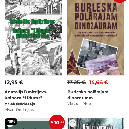
12,95 €
17,25 €
14,66 €
Anatolijs Dmitrijevs.
Burleska polārajam
Kolhoza “Līdums”
dinozauram
priekšsēdētājs
Viesturs Pirro
Aivars Dmitrijevs
-16%
€
10
88