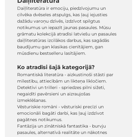
Daiļliteratūra
Daiļliteratūra ir emociju, piedzīvojumu un
cilvēka dvēseles atspulgs, kas ļauj iejusties
dažādu varoņu dzīvēs, izdzīvot spilgtus
notikumus un iepazīt jaunas pasaules. Mūsu
grāmatu kolekcijā atradīsi latviešu un pasaules
daiļliteratūras izcilākos darbus, kas sagādās
baudījumu gan klasikas cienītājiem, gan
mūsdienu bestselleru lasītājiem.
Ko atradīsi šajā kategorijā?
Romantiskā literatūra - aizkustinoši stāsti par
mīlestību, attiecībām un likteņa līkločiem.
Detektīvi un trilleri - spriedzes pilni sižeti,
negaidīti pavērsieni un aizraujošas
izmeklēšanas.
Vēsturiskie romāni - vēsturiski precīzi un
emocionāli bagāti darbi, kas ļauj izdzīvot
pagātnes notikumus.
Fantāzija un zinātniskā fantastika - burvju
pasaules, alternatīvā realitāte un nākotnes