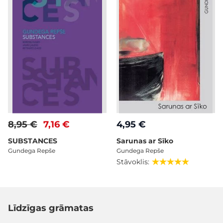
8,95 €
7,16 €
4,95 €
SUBSTANCES
Sarunas ar Sīko
Gundega Repše
Gundega Repše
Stāvoklis:
Līdzīgas grāmatas