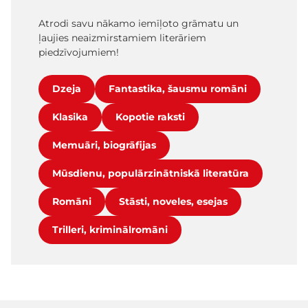
Atrodi savu nākamo iemīļoto grāmatu un
ļaujies neaizmirstamiem literāriem
piedzīvojumiem!
Dzeja
Fantastika, šausmu romāni
Klasika
Kopotie raksti
Memuāri, biogrāfijas
Mūsdienu, populārzinātniskā literatūra
Romāni
Stāsti, noveles, esejas
Trilleri, kriminālromāni