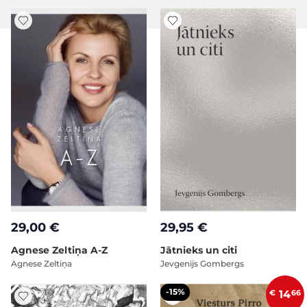
29,00 €
29,95 €
Agnese Zeltiņa A-Z
Jātnieks un citi
Agnese Zeltiņa
Jevgenijs Gombergs
-15%
€
14
66