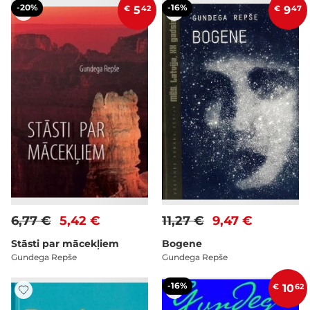
-20%
-16%
€
5
42
€
9
47
6,77 €
5,42 €
11,27 €
9,47 €
Stāsti par mācekļiem
Bogene
Gundega Repše
Gundega Repše
-16%
€
10
62