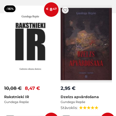
-16%
€
8
47
10,08 €
8,47 €
2,95 €
Rakstnieki IR
Dzelzs apvārdošana
Gundega Repše
Gundega Repše
Stāvoklis: