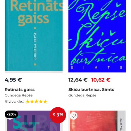
4,95 €
12,64 €
10,62 €
Retināts gaiss
Skiču burtnīca. Simts
Gundega Repše
Gundega Repše
Stāvoklis:
-20%
€
7
16