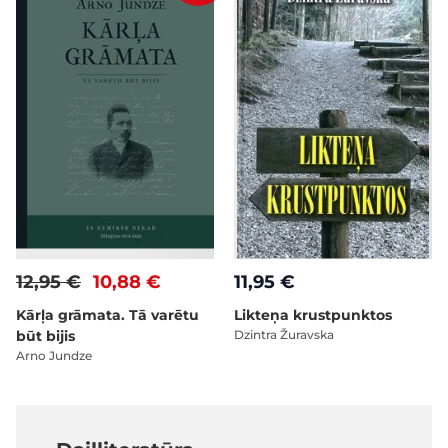
12,95 €
10,88 €
11,95 €
Kārļa grāmata. Tā varētu
Likteņa krustpunktos
būt bijis
Dzintra Žuravska
Arno Jundze