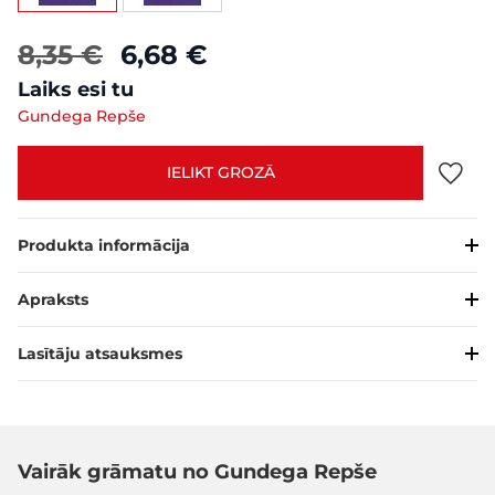
8,35 €
6,68 €
Laiks esi tu
Gundega Repše
IELIKT GROZĀ
Produkta informācija
Apraksts
Lasītāju atsauksmes
Vairāk grāmatu no Gundega Repše