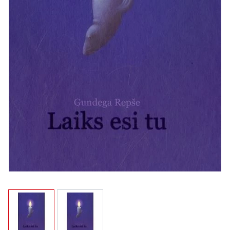
View larger image
View larger image