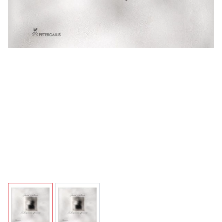
View larger image
View larger image