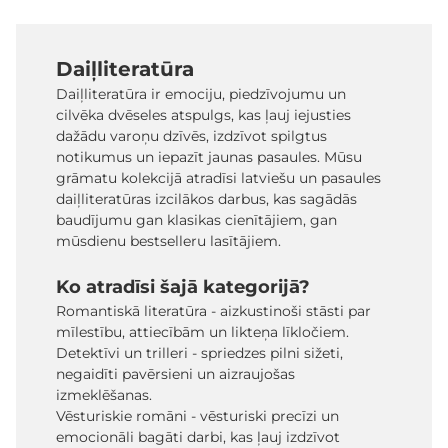
Daiļliteratūra
Daiļliteratūra ir emociju, piedzīvojumu un
cilvēka dvēseles atspulgs, kas ļauj iejusties
dažādu varoņu dzīvēs, izdzīvot spilgtus
notikumus un iepazīt jaunas pasaules. Mūsu
grāmatu kolekcijā atradīsi latviešu un pasaules
daiļliteratūras izcilākos darbus, kas sagādās
baudījumu gan klasikas cienītājiem, gan
mūsdienu bestselleru lasītājiem.
Ko atradīsi šajā kategorijā?
Romantiskā literatūra - aizkustinoši stāsti par
mīlestību, attiecībām un likteņa līkločiem.
Detektīvi un trilleri - spriedzes pilni sižeti,
negaidīti pavērsieni un aizraujošas
izmeklēšanas.
Vēsturiskie romāni - vēsturiski precīzi un
emocionāli bagāti darbi, kas ļauj izdzīvot