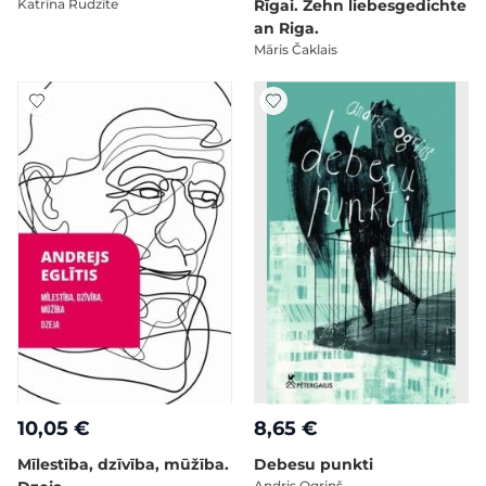
Katrīna Rudzīte
Rīgai. Zehn liebesgedichte
an Riga.
Māris Čaklais
10,05 €
8,65 €
Mīlestība, dzīvība, mūžība.
Debesu punkti
Andris Ogriņš