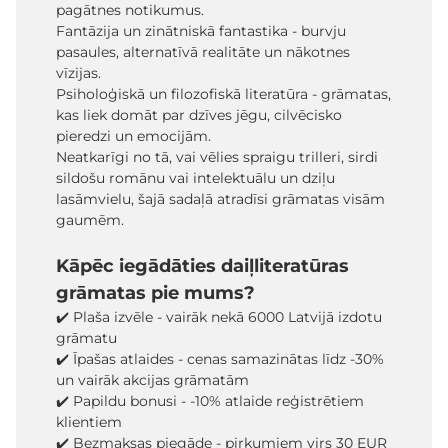
pagātnes notikumus.
Fantāzija un zinātniskā fantastika - burvju
pasaules, alternatīvā realitāte un nākotnes
vīzijas.
Psiholoģiskā un filozofiskā literatūra - grāmatas,
kas liek domāt par dzīves jēgu, cilvēcisko
pieredzi un emocijām.
Neatkarīgi no tā, vai vēlies spraigu trilleri, sirdi
sildošu romānu vai intelektuālu un dziļu
lasāmvielu, šajā sadaļā atradīsi grāmatas visām
gaumēm.
Kāpēc iegādāties daiļliteratūras
grāmatas pie mums?
✔️ Plaša izvēle - vairāk nekā 6000 Latvijā izdotu
grāmatu
✔️ Īpašas atlaides - cenas samazinātas līdz -30%
un vairāk akcijas grāmatām
✔️ Papildu bonusi - -10% atlaide reģistrētiem
klientiem
✔️ Bezmaksas piegāde - pirkumiem virs 30 EUR