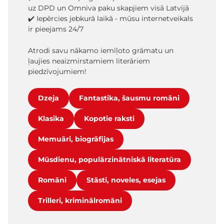
uz DPD un Omniva paku skapjiem visā Latvijā
✔️ Iepērcies jebkurā laikā - mūsu internetveikals
ir pieejams 24/7
Atrodi savu nākamo iemīļoto grāmatu un
ļaujies neaizmirstamiem literāriem
piedzīvojumiem!
Dzeja
Fantastika, šausmu romāni
Klasika
Kopotie raksti
Memuāri, biogrāfijas
Mūsdienu, populārzinātniskā literatūra
Romāni
Stāsti, noveles, esejas
Trilleri, kriminālromāni