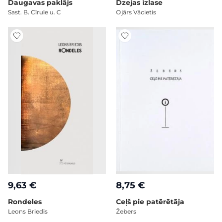
Daugavas paklājs
Dzejas izlase
Sast. B. Cīrule u. C
Ojārs Vācietis
9,63 €
8,75 €
Rondeles
Ceļš pie patērētāja
Leons Briedis
Žebers