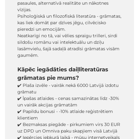
pasaules, alternatīvā realitāte un nākotnes
vīzijas.
Psiholoģiskā un filozofiskā literatūra - grāmatas,
kas liek domāt par dzīves jēgu, cilvēcisko
pieredzi un emocijām.
Neatkarīgi no tā, vai vēlies spraigu trilleri, sirdi
sildošu romānu vai intelektuālu un dziļu
lasāmvielu, šajā sadaļā atradīsi grāmatas visām
gaumēm.
Kāpēc iegādāties daiļliteratūras
grāmatas pie mums?
✔️ Plaša izvēle - vairāk nekā 6000 Latvijā izdotu
grāmatu
✔️ Īpašas atlaides - cenas samazinātas līdz -30%
un vairāk akcijas grāmatām
✔️ Papildu bonusi - -10% atlaide reģistrētiem
klientiem
✔️ Bezmaksas piegāde - pirkumiem virs 30 EUR
uz DPD un Omniva paku skapjiem visā Latvijā
✔️ Iepērcies jebkurā laikā - mūsu internetveikals