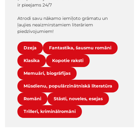
ir pieejams 24/7
Atrodi savu nākamo iemīļoto grāmatu un
ļaujies neaizmirstamiem literāriem
piedzīvojumiem!
Dzeja
Fantastika, šausmu romāni
Klasika
Kopotie raksti
Memuāri, biogrāfijas
Mūsdienu, populārzinātniskā literatūra
Romāni
Stāsti, noveles, esejas
Trilleri, kriminālromāni