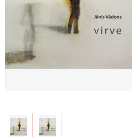
View larger image
View larger image