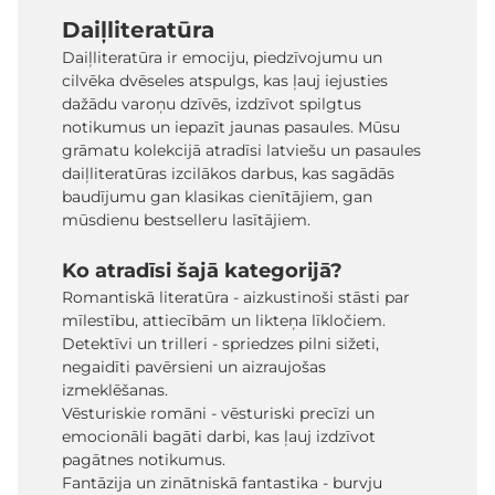
Daiļliteratūra
Daiļliteratūra ir emociju, piedzīvojumu un
cilvēka dvēseles atspulgs, kas ļauj iejusties
dažādu varoņu dzīvēs, izdzīvot spilgtus
notikumus un iepazīt jaunas pasaules. Mūsu
grāmatu kolekcijā atradīsi latviešu un pasaules
daiļliteratūras izcilākos darbus, kas sagādās
baudījumu gan klasikas cienītājiem, gan
mūsdienu bestselleru lasītājiem.
Ko atradīsi šajā kategorijā?
Romantiskā literatūra - aizkustinoši stāsti par
mīlestību, attiecībām un likteņa līkločiem.
Detektīvi un trilleri - spriedzes pilni sižeti,
negaidīti pavērsieni un aizraujošas
izmeklēšanas.
Vēsturiskie romāni - vēsturiski precīzi un
emocionāli bagāti darbi, kas ļauj izdzīvot
pagātnes notikumus.
Fantāzija un zinātniskā fantastika - burvju