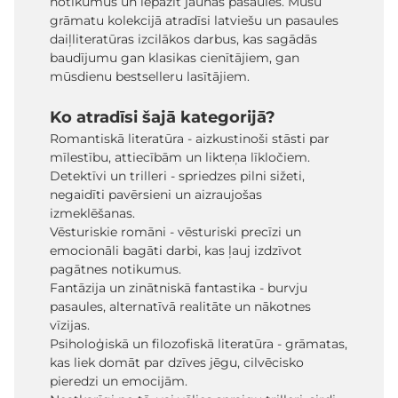
notikumus un iepazīt jaunas pasaules. Mūsu
grāmatu kolekcijā atradīsi latviešu un pasaules
daiļliteratūras izcilākos darbus, kas sagādās
baudījumu gan klasikas cienītājiem, gan
mūsdienu bestselleru lasītājiem.
Ko atradīsi šajā kategorijā?
Romantiskā literatūra - aizkustinoši stāsti par
mīlestību, attiecībām un likteņa līkločiem.
Detektīvi un trilleri - spriedzes pilni sižeti,
negaidīti pavērsieni un aizraujošas
izmeklēšanas.
Vēsturiskie romāni - vēsturiski precīzi un
emocionāli bagāti darbi, kas ļauj izdzīvot
pagātnes notikumus.
Fantāzija un zinātniskā fantastika - burvju
pasaules, alternatīvā realitāte un nākotnes
vīzijas.
Psiholoģiskā un filozofiskā literatūra - grāmatas,
kas liek domāt par dzīves jēgu, cilvēcisko
pieredzi un emocijām.