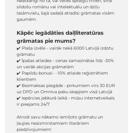
Neatkarīgi no tā, vai vēlies spraigu trilleri, sirdi
sildošu romānu vai intelektuālu un dziļu
lasāmvielu, šajā sadaļā atradīsi grāmatas visām
gaumēm.
Kāpēc iegādāties daiļliteratūras
grāmatas pie mums?
✔️ Plaša izvēle - vairāk nekā 6000 Latvijā izdotu
grāmatu
✔️ Īpašas atlaides - cenas samazinātas līdz -30%
un vairāk akcijas grāmatām
✔️ Papildu bonusi - -10% atlaide reģistrētiem
klientiem
✔️ Bezmaksas piegāde - pirkumiem virs 30 EUR
uz DPD un Omniva paku skapjiem visā Latvijā
✔️ Iepērcies jebkurā laikā - mūsu internetveikals
ir pieejams 24/7
Atrodi savu nākamo iemīļoto grāmatu un
ļaujies neaizmirstamiem literāriem
piedzīvojumiem!