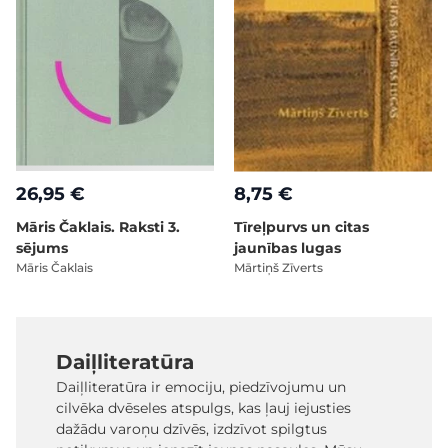
26,95 €
8,75 €
Māris Čaklais. Raksti 3.
Tīreļpurvs un citas
sējums
jaunības lugas
Māris Čaklais
Mārtiņš Zīverts
Daiļliteratūra
Daiļliteratūra ir emociju, piedzīvojumu un
cilvēka dvēseles atspulgs, kas ļauj iejusties
dažādu varoņu dzīvēs, izdzīvot spilgtus