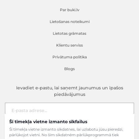
Par buki.lv
Lietošanas noteikumi
Lietotas grāmatas
Klientu serviss
Privātuma politika
Blogs
Ievadiet e-pastu, lai saņemt jaunumus un īpašos
piedāvājumus
Šī tīmekļa vietne izmanto sīkfailus
E-pasta adrese
Pieteikties
Šī tīmekļa vietne izmanto sīkdatnes, lai uzlabotu jūsu pieredzi,
pārlūkojot vietni. No šīm sīkdatnēm pārlūkprogrammā tiek