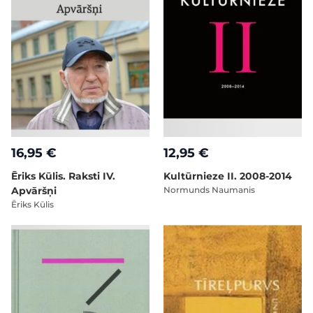
16,95 €
12,95 €
Ēriks Kūlis. Raksti IV.
Kultūrnieze II. 2008-2014
Apvāršņi
Normunds Naumanis
Ēriks Kūlis