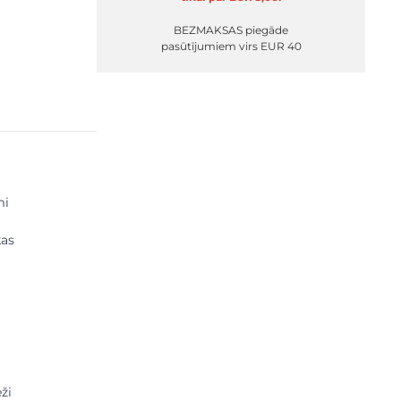
BEZMAKSAS piegāde
pasūtījumiem virs EUR 40
mi
kas
ži