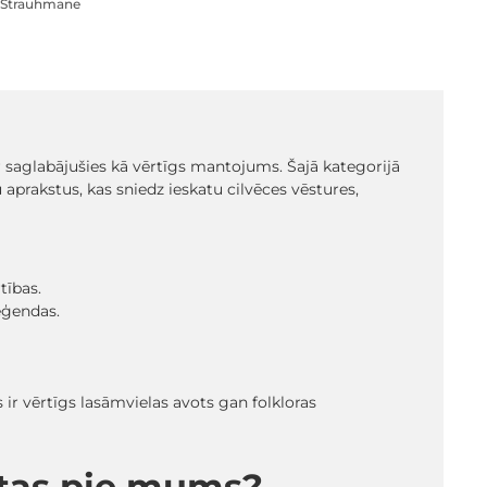
Štrauhmane
r saglabājušies kā vērtīgs mantojums. Šajā kategorijā
 aprakstus, kas sniedz ieskatu cilvēces vēstures,
tības.
eģendas.
s ir vērtīgs lasāmvielas avots gan folkloras
atas pie mums?