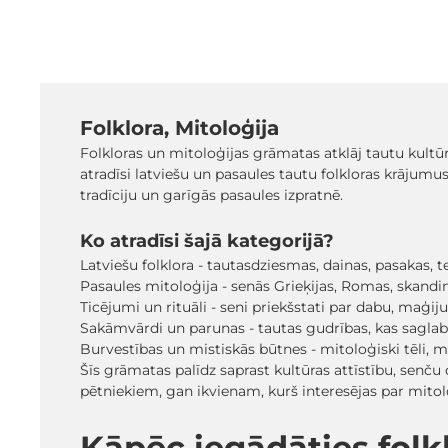
Folklora, Mitoloģija
Folkloras un mitoloģijas grāmatas atklāj tautu kultū
atradīsi latviešu un pasaules tautu folkloras krājumus
tradīciju un garīgās pasaules izpratnē.
Ko atradīsi šajā kategorijā?
Latviešu folklora - tautasdziesmas, dainas, pasakas, t
Pasaules mitoloģija - senās Grieķijas, Romas, skandi
Ticējumi un rituāli - seni priekšstati par dabu, maģij
Sakāmvārdi un parunas - tautas gudrības, kas saglabā
Burvestības un mistiskās būtnes - mitoloģiski tēli, m
Šīs grāmatas palīdz saprast kultūras attīstību, senču 
pētniekiem, gan ikvienam, kurš interesējas par mito
Kāpēc iegādāties fol