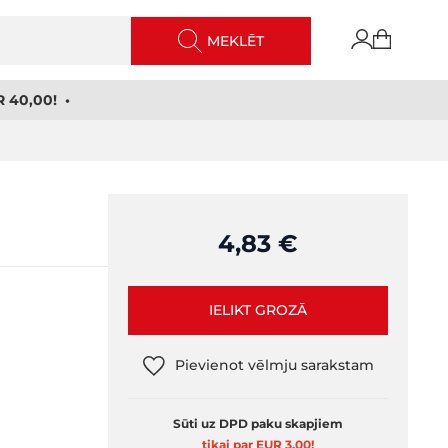
MEKLĒT
 40,00! •
4,83 €
IELIKT GROZĀ
Pievienot vēlmju sarakstam
Sūti uz DPD paku skapjiem
tikai par EUR 3,00
!