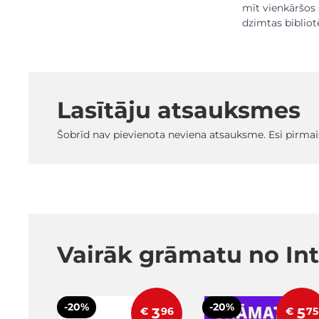
mīt vienkāršos 
dzimtas bibliot
Lasītāju atsauksmes
Šobrīd nav pievienota neviena atsauksme. Esi pirmai
Vairāk grāmatu no Int
-20%
-20%
€
3
96
€
5
75