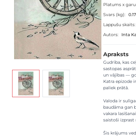
Platums x gar
Svars (kg):
0.17
Lappušu skaits:
Autors:
Inta K
Apraksts
Gudrība, kas ceļ
sastopas asprāt
View larger image
View larger image
un vājības — g
Katra epizode i
paliek prātā.
Valoda ir sulīga
baudāma gan bēr
vakara lasīšana
saistoši izprast
Šis krājums ved