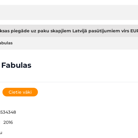
sas piegāde uz paku skapjiem Latvijā pasūtījumiem virs EUR
abulas
 Fabulas
Cietie vāki
4534348
:
2016
šu