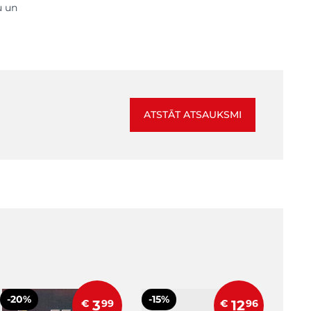
u un
ATSTĀT ATSAUKSMI
-20%
-15%
€
3
99
€
12
96