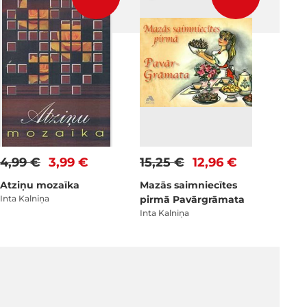
4,99 €
3,99 €
15,25 €
12,96 €
Atziņu mozaīka
Mazās saimniecītes
Inta Kalniņa
pirmā Pavārgrāmata
Inta Kalniņa