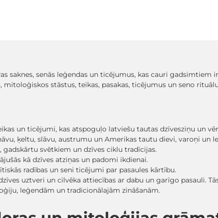
ras saknes, senās leģendas un ticējumus, kas cauri gadsimtiem i
, mitoloģiskos stāstus, teikas, pasakas, ticējumus un seno rituālu
eikas un ticējumi, kas atspoguļo latviešu tautas dzīvesziņu un vēr
nāvu, ķeltu, slāvu, austrumu un Amerikas tautu dievi, varoņi un l
u, gadskārtu svētkiem un dzīves ciklu tradīcijas.
jušās kā dzīves atziņas un padomi ikdienai.
ītiskās radības un seni ticējumi par pasaules kārtību.
dzīves uztveri un cilvēka attiecības ar dabu un garīgo pasauli. Tā
loģiju, leģendām un tradicionālajām zināšanām.
kloras un mitoloģijas grām