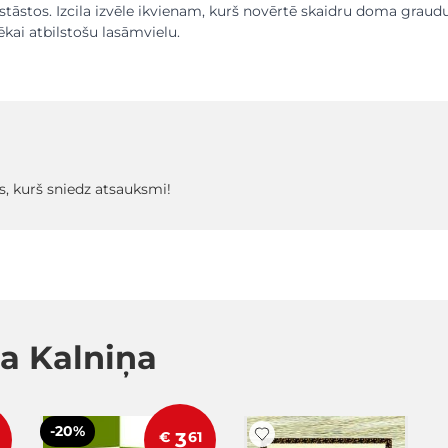
stāstos. Izcila izvēle ikvienam, kurš novērtē skaidru doma graud
ēkai atbilstošu lasāmvielu.
s, kurš sniedz atsauksmi!
a Kalniņa
-20%
€
3
61