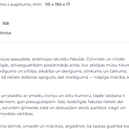
ums x augstums, mm:
115 x 190 x 17
168
alniņa
ojusi paaudzēs, atdzīvojas latviešu fabulās. Dzīvnieki un cilvēki
īgās, dzīvesgudrībām piesātinātās ainās, kur atklājas mūsu tiku
odīgums un viltība, alkatība un devīgums, slinkums un čaklums.
r kā neliels ikdienas spogulis, bet noslēgumā — trāpīga mācība, 
 un skaidra, ar smalku ironiju un siltu humoru, tāpēc lasīšana ir
niem, gan pieaugušajiem. Īsās, kodolīgās fabulas lieliski der
i, sarunām ģimenes lokā un diskusijām skolā, palīdzot viegli un
 morāles vērtības.
ina domāt, smaidīt un mācīties, atgādinot, ka tautas gudrība bie