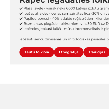
✔️ Plaša izvēle - vairāk nekā 6000 Latvijā izdotu grā
✔️ Īpašas atlaides - cenas samazinātas līdz -30% un 
✔️ Papildu bonusi - -10% atlaide reģistrētiem klienti
✔️ Bezmaksas piegāde - pirkumiem virs 30 EUR uz D
✔️ Iepērcies jebkurā laikā - mūsu internetveikals ir p
Iepazīsti senču zināšanas un mitoloģiskās pasaules 
Tautu folklora
Etnogrāfija
Tradīcijas