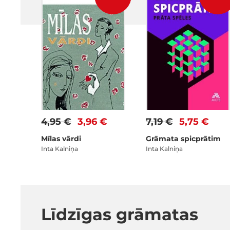
4,95 €
3,96 €
7,19 €
5,75 €
Mīlas vārdi
Grāmata spicprātim
Inta Kalniņa
Inta Kalniņa
Līdzīgas grāmatas