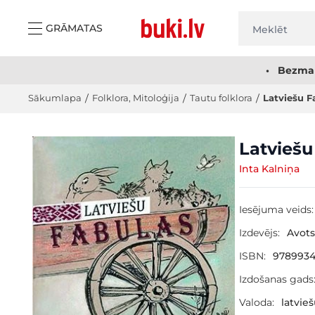
Skip to Content
GRĀMATAS
• Bezmak
Sākumlapa
/
Folklora, Mitoloģija
/
Tautu folklora
/
Latviešu F
Main image
Click to view image in fullscreen
Latviešu
Inta Kalniņa
Iesējuma veids:
Izdevējs:
Avots
ISBN:
978993
Izdošanas gads
Valoda:
latvie