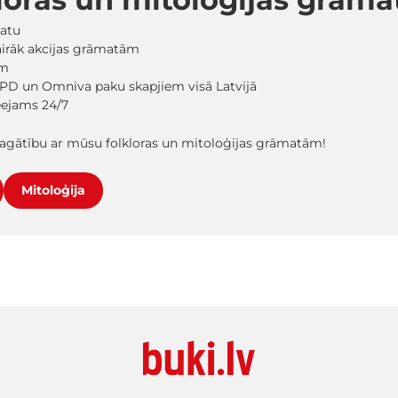
matu
vairāk akcijas grāmatām
em
PD un Omniva paku skapjiem visā Latvijā
ieejams 24/7
bagātību ar mūsu folkloras un mitoloģijas grāmatām!
Mitoloģija