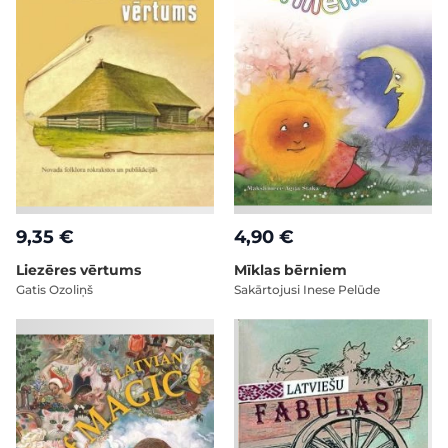
9,35 €
4,90 €
Liezēres vērtums
Mīklas bērniem
Gatis Ozoliņš
Sakārtojusi Inese Pelūde