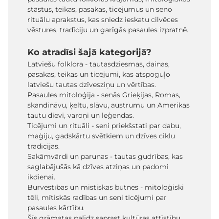
stāstus, teikas, pasakas, ticējumus un seno
rituālu aprakstus, kas sniedz ieskatu cilvēces
vēstures, tradīciju un garīgās pasaules izpratnē.
Ko atradīsi šajā kategorijā?
Latviešu folklora - tautasdziesmas, dainas,
pasakas, teikas un ticējumi, kas atspoguļo
latviešu tautas dzīvesziņu un vērtības.
Pasaules mitoloģija - senās Grieķijas, Romas,
skandināvu, ķeltu, slāvu, austrumu un Amerikas
tautu dievi, varoņi un leģendas.
Ticējumi un rituāli - seni priekšstati par dabu,
maģiju, gadskārtu svētkiem un dzīves ciklu
tradīcijas.
Sakāmvārdi un parunas - tautas gudrības, kas
saglabājušās kā dzīves atziņas un padomi
ikdienai.
Burvestības un mistiskās būtnes - mitoloģiski
tēli, mītiskās radības un seni ticējumi par
pasaules kārtību.
Šīs grāmatas palīdz saprast kultūras attīstību,