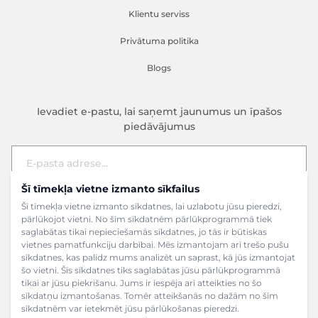
Klientu serviss
Privātuma politika
Blogs
Ievadiet e-pastu, lai saņemt jaunumus un īpašos
piedāvājumus
Šī tīmekļa vietne izmanto sīkfailus
E-pasta adrese
Pieteikties
Šī tīmekļa vietne izmanto sīkdatnes, lai uzlabotu jūsu pieredzi,
pārlūkojot vietni. No šīm sīkdatnēm pārlūkprogrammā tiek
saglabātas tikai nepieciešamās sīkdatnes, jo tās ir būtiskas
vietnes pamatfunkciju darbībai. Mēs izmantojam arī trešo pušu
sīkdatnes, kas palīdz mums analizēt un saprast, kā jūs izmantojat
šo vietni. Šīs sīkdatnes tiks saglabātas jūsu pārlūkprogrammā
tikai ar jūsu piekrišanu. Jums ir iespēja arī atteikties no šo
sīkdatņu izmantošanas. Tomēr atteikšanās no dažām no šīm
sīkdatnēm var ietekmēt jūsu pārlūkošanas pieredzi.