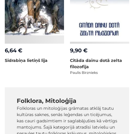
6,64 €
9,90 €
Sidrabiņa lietiņš lija
Citāda dainu dotā zelta
filozofija
Paulis Birznieks
Folklora, Mitoloģija
Folkloras un mitoloģijas grāmatas atklāj tautu
kultūras saknes, senās leģendas un ticējumus,
kas cauri gadsimtiem ir saglabājušies kā vērtīgs
mantojums. Šajā kategorijā atradīsi latviešu un
pasaules tautu folkloras krājumus, mitoloģiskos