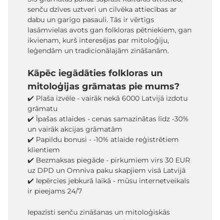
senču dzīves uztveri un cilvēka attiecības ar
dabu un garīgo pasauli. Tās ir vērtīgs
lasāmvielas avots gan folkloras pētniekiem, gan
ikvienam, kurš interesējas par mitoloģiju,
leģendām un tradicionālajām zināšanām.
Kāpēc iegādāties folkloras un
mitoloģijas grāmatas pie mums?
✔️ Plaša izvēle - vairāk nekā 6000 Latvijā izdotu
grāmatu
✔️ Īpašas atlaides - cenas samazinātas līdz -30%
un vairāk akcijas grāmatām
✔️ Papildu bonusi - -10% atlaide reģistrētiem
klientiem
✔️ Bezmaksas piegāde - pirkumiem virs 30 EUR
uz DPD un Omniva paku skapjiem visā Latvijā
✔️ Iepērcies jebkurā laikā - mūsu internetveikals
ir pieejams 24/7
Iepazīsti senču zināšanas un mitoloģiskās