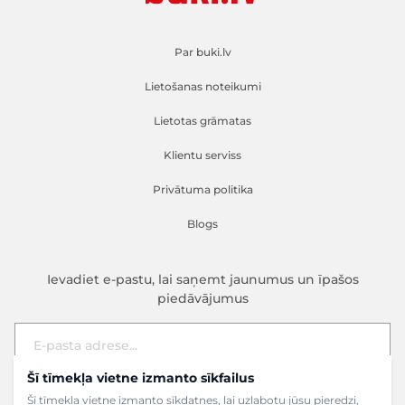
Par buki.lv
Lietošanas noteikumi
Lietotas grāmatas
Klientu serviss
Privātuma politika
Blogs
Ievadiet e-pastu, lai saņemt jaunumus un īpašos
piedāvājumus
Šī tīmekļa vietne izmanto sīkfailus
E-pasta adrese
Pieteikties
Šī tīmekļa vietne izmanto sīkdatnes, lai uzlabotu jūsu pieredzi,