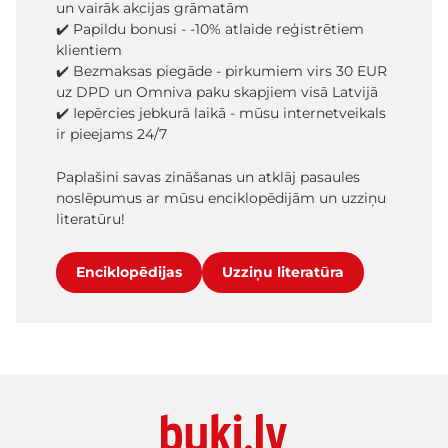
un vairāk akcijas grāmatām
✔️ Papildu bonusi - -10% atlaide reģistrētiem
klientiem
✔️ Bezmaksas piegāde - pirkumiem virs 30 EUR
uz DPD un Omniva paku skapjiem visā Latvijā
✔️ Iepērcies jebkurā laikā - mūsu internetveikals
ir pieejams 24/7
Paplašini savas zināšanas un atklāj pasaules
noslēpumus ar mūsu enciklopēdijām un uzziņu
literatūru!
Enciklopēdijas
Uzziņu literatūra