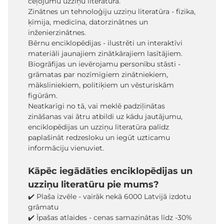
ceļojumu uzziņu literatūra.
Zinātnes un tehnoloģiju uzziņu literatūra - fizika,
ķīmija, medicīna, datorzinātnes un
inženierzinātnes.
Bērnu enciklopēdijas - ilustrēti un interaktīvi
materiāli jaunajiem zinātkārajiem lasītājiem.
Biogrāfijas un ievērojamu personību stāsti -
grāmatas par nozīmīgiem zinātniekiem,
māksliniekiem, politiķiem un vēsturiskām
figūrām.
Neatkarīgi no tā, vai meklē padziļinātas
zināšanas vai ātru atbildi uz kādu jautājumu,
enciklopēdijas un uzziņu literatūra palīdz
paplašināt redzesloku un iegūt uzticamu
informāciju vienuviet.
Kāpēc iegādāties enciklopēdijas un
uzziņu literatūru pie mums?
✔️ Plaša izvēle - vairāk nekā 6000 Latvijā izdotu
grāmatu
✔️ Īpašas atlaides - cenas samazinātas līdz -30%