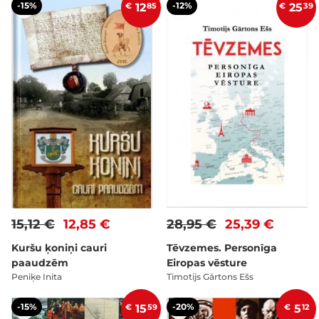
-15%
-12%
€
12
85
€
25
39
15,12 €
12,85 €
28,95 €
25,39 €
Kuršu ķoniņi cauri
Tēvzemes. Personīga
paaudzēm
Eiropas vēsture
Peniķe Inita
Timotijs Gārtons Ešs
-15%
-20%
€
15
59
€
5
12