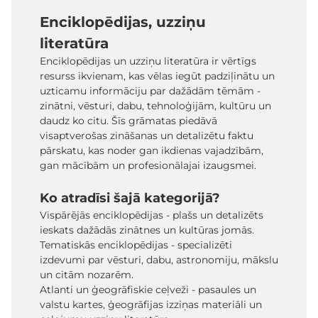
Enciklopēdijas, uzziņu
literatūra
Enciklopēdijas un uzziņu literatūra ir vērtīgs
resurss ikvienam, kas vēlas iegūt padziļinātu un
uzticamu informāciju par dažādām tēmām -
zinātni, vēsturi, dabu, tehnoloģijām, kultūru un
daudz ko citu. Šīs grāmatas piedāvā
visaptverošas zināšanas un detalizētu faktu
pārskatu, kas noder gan ikdienas vajadzībām,
gan mācībām un profesionālajai izaugsmei.
Ko atradīsi šajā kategorijā?
Vispārējās enciklopēdijas - plašs un detalizēts
ieskats dažādās zinātnes un kultūras jomās.
Tematiskās enciklopēdijas - specializēti
izdevumi par vēsturi, dabu, astronomiju, mākslu
un citām nozarēm.
Atlanti un ģeogrāfiskie ceļveži - pasaules un
valstu kartes, ģeogrāfijas izziņas materiāli un