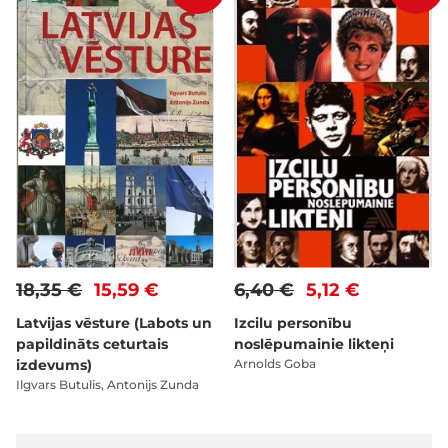
18,35 €
15,59 €
6,40 €
5,12 €
Latvijas vēsture (Labots un
Izcilu personību
papildināts ceturtais
noslēpumainie likteņi
izdevums)
Arnolds Goba
Ilgvars Butulis, Antonijs Zunda