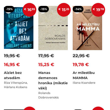
-15%
-15%
-14%
€
16
95
€
15
25
€
19
78
19,95 €
17,95 €
22,95 €
16,95 €
15,25 €
19,78 €
Aiziet bez
Manas
Ar mīlestību
atvadām
demences
MAMMA
Rīza Viterspūna,
hronika (mīkstie
Iliana Ksandere
Hārlans Kobens
vāki)
Rolands
Dobrovenskis