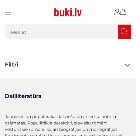
Skip to Content
Filtri
Daiļliteratūra
Jaunākās un populārākas latviešu un ārzemju autoru
grāmatas. Populārākie detektīvi, sieviešu romāni,
vēsturiskie romāni, kā arī biogrāfijas un monogrāfijas.
Sortiments regulāri tiek atjaunots ar jaunākajām Latvijā