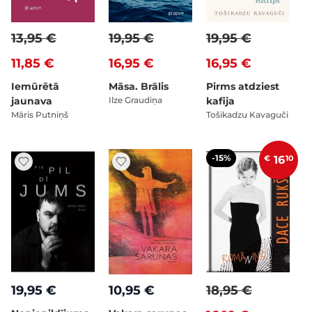
13,95 €
19,95 €
19,95 €
11,85 €
16,95 €
16,95 €
Iemūrētā
Māsa. Brālis
Pirms atdziest
jaunava
Ilze Graudiņa
kafija
Māris Putniņš
Tošikadzu Kavaguči
-15%
€
16
10
19,95 €
10,95 €
18,95 €