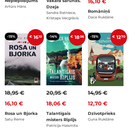
Nepiepildījums
Vakara sarunas.
16,10 €
Artūrs Hāns
Dzeja
Romāniņš
Sandra Ratniece,
Dace Rukšāne
Kristaps Vecgrāvis
-15%
-14%
-15%
€
16
10
€
18
06
€
12
70
18,95 €
20,95 €
14,95 €
16,10 €
18,06 €
12,70 €
Rosa un Bjorka
Talantīgais
Dzīvotprieks
Satu Reme
misters Riplijs
Guna Rukšāne
Patrīcija Haismita