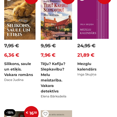
7,95 €
9,95 €
24,95 €
6,36 €
7,96 €
21,89 €
Silikons, saule
Tēju? Kafiju?
Mezglu
un etiķis.
Slepkavību?
kalendārs
Vakara romāns
Melu
Inga Skujiņa
Dace Judina
meistarība.
Vakara
detektīvs
Elena Bārksdeila
-15%
€
16
10