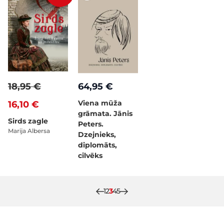
18,95 €
64,95 €
Viena mūža
16,10 €
grāmata. Jānis
Sirds zagle
Peters.
Marija Albersa
Dzejnieks,
diplomāts,
cilvēks
Lapa
Lapa
Pašlaik lasāt lapu
Lapa
Lapa
1
2
3
4
5