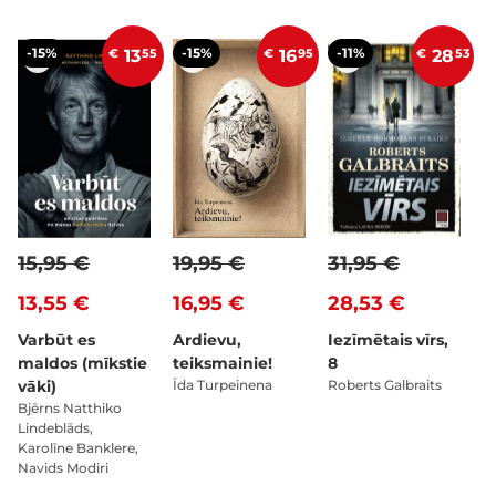
-15%
-15%
-11%
€
13
55
€
16
95
€
28
53
15,95 €
19,95 €
31,95 €
13,55 €
16,95 €
28,53 €
Varbūt es
Ardievu,
Iezīmētais vīrs,
maldos (mīkstie
teiksmainie!
8
vāki)
Īda Turpeinena
Roberts Galbraits
Bjērns Natthiko
Lindeblāds,
Karolīne Banklere,
Navids Modiri