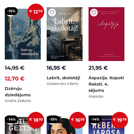
-15%
€
12
70
14,95 €
16,95 €
21,95 €
Labrīt, skolotāj!
Aspazija. Kopoti
12,70 €
Voldemārs Vilerts
Raksti. 4.
Dzērvju
sējums
dziedājums
Aspazija
Andris Zeibots
-14%
-15%
-14%
€
18
92
€
16
95
€
19
78