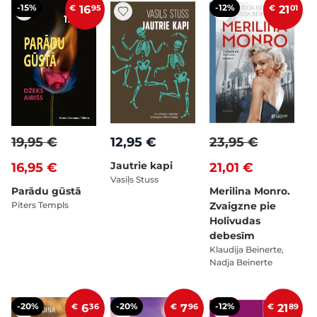
-15%
-12%
€
16
95
€
21
01
19,95 €
12,95 €
23,95 €
Jautrie kapi
16,95 €
21,01 €
Vasiļs Stuss
Parādu gūstā
Merilina Monro.
Pīters Templs
Zvaigzne pie
Holivudas
debesīm
Klaudija Beinerte,
Nadja Beinerte
-20%
-20%
-12%
€
6
36
€
7
96
€
21
89