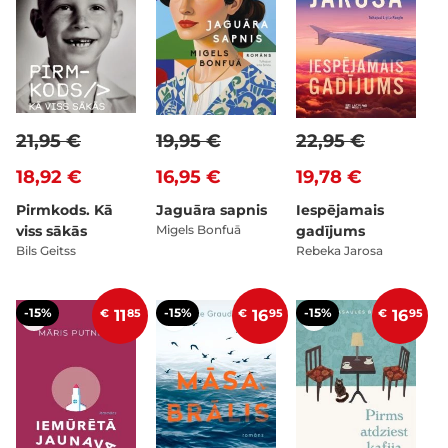
21,95 €
19,95 €
22,95 €
18,92 €
16,95 €
19,78 €
Pirmkods. Kā
Jaguāra sapnis
Iespējamais
viss sākās
Migels Bonfuā
gadījums
Bils Geitss
Rebeka Jarosa
-15%
-15%
-15%
€
11
85
€
16
95
€
16
95