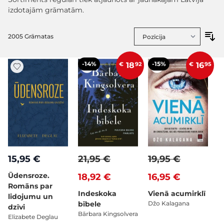
izdotajām grāmatām.
2005
Grāmatas
-14%
-15%
€
18
92
€
16
95
15,95 €
21,95 €
19,95 €
Ūdensroze.
18,92 €
16,95 €
Romāns par
Indeskoka
Vienā acumirklī
lidojumu un
bībele
Džo Kalagana
dzīvi
Bārbara Kingsolvera
Elizabete Deglau