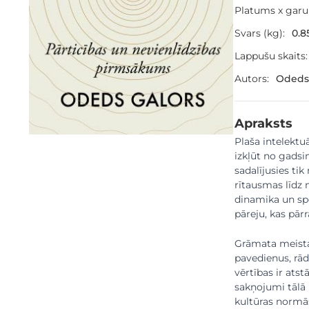
Platums x gar
Svars (kg):
0.8
Lappušu skaits:
Autors:
Odeds
Apraksts
Plaša intelektuā
izkļūt no gadsi
sadalījusies tik
rītausmas līdz 
dinamika un spē
pāreju, kas pārr
Grāmata meistar
pavedienus, rādo
vērtības ir atst
sakņojumi tālā 
kultūras normās