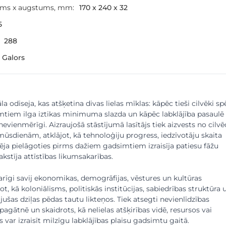
ums x augstums, mm:
170 x 240 x 32
5
288
 Galors
la odiseja, kas atšķetina divas lielas mīklas: kāpēc tieši cilvēki sp
mtiem ilga iztikas minimuma slazda un kāpēc labklājība pasaulē
 nevienmērīgi. Aizraujošā stāstījumā lasītājs tiek aizvests no cilv
mūsdienām, atklājot, kā tehnoloģiju progress, iedzīvotāju skaita
ja pielāgoties pirms dažiem gadsimtiem izraisīja patiesu fāžu
akstīja attīstības likumsakarības.
īgi savij ekonomikas, demogrāfijas, vēstures un kultūras
t, kā koloniālisms, politiskās institūcijas, sabiedrības struktūra 
ājušas dziļas pēdas tautu likteņos. Tiek atsegti nevienlīdzības
pagātnē un skaidrots, kā nelielas atšķirības vidē, resursos vai
 var izraisīt milzīgu labklājības plaisu gadsimtu gaitā.