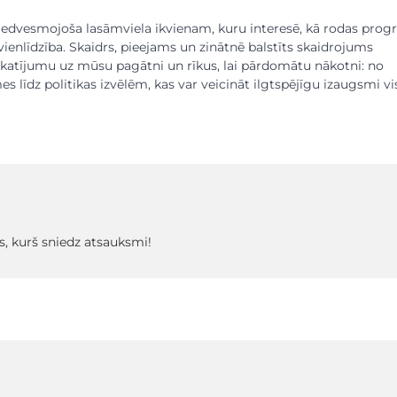
n iedvesmojoša lasāmviela ikvienam, kuru interesē, kā rodas progr
vienlīdzība. Skaidrs, pieejams un zinātnē balstīts skaidrojums
skatījumu uz mūsu pagātni un rīkus, lai pārdomātu nākotni: no
es līdz politikas izvēlēm, kas var veicināt ilgtspējīgu izaugsmi vi
s, kurš sniedz atsauksmi!