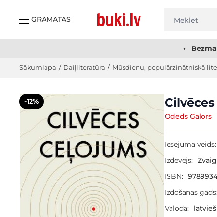
Skip to Content
GRĀMATAS
• Bezmak
Sākumlapa
/
Daiļliteratūra
/
Mūsdienu, populārzinātniskā lite
Main image
Click to view image in fullscreen
Cilvēces
-12%
Odeds Galors
Iesējuma veids:
Izdevējs:
Zvai
ISBN:
9789934
Izdošanas gads
Valoda:
latvie