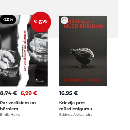
-20%
€
6
99
8,74 €
6,99 €
16,95 €
Par vecākiem un
Krievija pret
bērniem
mūsdienīgumu
Emils Hakls
Etkinds Aleksandrs