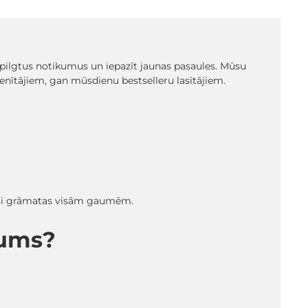
t spilgtus notikumus un iepazīt jaunas pasaules. Mūsu
ienītājiem, gan mūsdienu bestselleru lasītājiem.
radīsi grāmatas visām gaumēm.
mums?