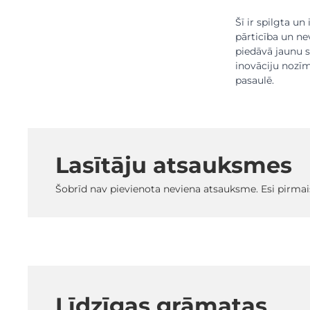
Šī ir spilgta u
pārticība un ne
piedāvā jaunu 
inovāciju nozīm
pasaulē.
Lasītāju atsauksmes
Šobrīd nav pievienota neviena atsauksme. Esi pirmai
Līdzīgas grāmatas