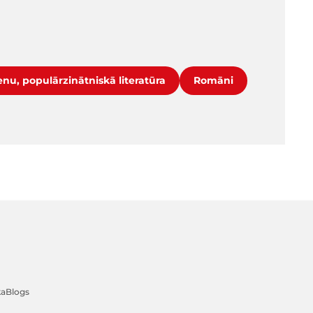
nu, populārzinātniskā literatūra
Romāni
ka
Blogs