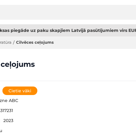
sas piegāde uz paku skapjiem Latvijā pasūtījumiem virs EUR
ratūra
/
Cilvēces ceļojums
 ceļojums
Cietie vāki
gzne ABC
317231
:
2023
šu