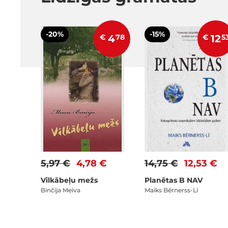
-20%
-15%
€
4
78
€
12
5
5,97 €
4,78 €
14,75 €
12,53 €
Vilkābeļu mežs
Planētas B NAV
Binčija Meiva
Maiks Bērnerss-Lī