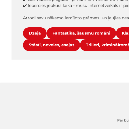
✔️ Iepērcies jebkurā laikā - mūsu internetveikals ir p
Atrodi savu nākamo iemīļoto grāmatu un ļaujies ne
Dzeja
Fantastika, šausmu romāni
Kla
Stāsti, noveles, esejas
Trilleri, kriminālrom
Par buk