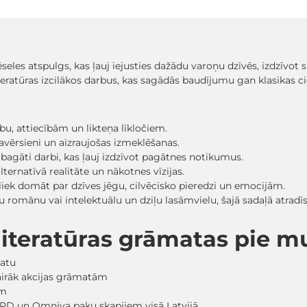
ēseles atspulgs, kas ļauj iejusties dažādu varoņu dzīvēs, izdzīvo
iteratūras izcilākos darbus, kas sagādās baudījumu gan klasikas c
ību, attiecībām un likteņa līkločiem.
i pavērsieni un aizraujošas izmeklēšanas.
 bagāti darbi, kas ļauj izdzīvot pagātnes notikumus.
lternatīvā realitāte un nākotnes vīzijas.
s liek domāt par dzīves jēgu, cilvēcisko pieredzi un emocijām.
ildošu romānu vai intelektuālu un dziļu lasāmvielu, šajā sadaļā at
ļliteratūras grāmatas pie 
matu
vairāk akcijas grāmatām
em
PD un Omniva paku skapjiem visā Latvijā