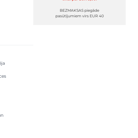
BEZMAKSAS piegāde
pasūtījumiem virs EUR 40
ēja
ēces
un