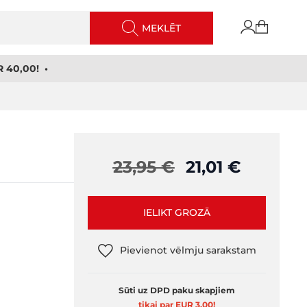
MEKLĒT
 40,00! •
23,95 €
21,01 €
IELIKT GROZĀ
Pievienot vēlmju sarakstam
Sūti uz DPD paku skapjiem
tikai par EUR 3,00
!