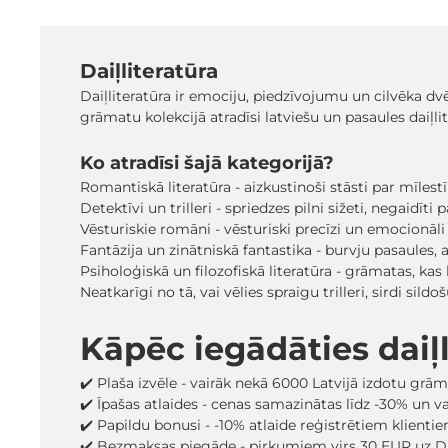
Daiļliteratūra
Daiļliteratūra ir emociju, piedzīvojumu un cilvēka dv
grāmatu kolekcijā atradīsi latviešu un pasaules daiļl
Ko atradīsi šajā kategorijā?
Romantiskā literatūra - aizkustinoši stāsti par mīlest
Detektīvi un trilleri - spriedzes pilni sižeti, negaidīt
Vēsturiskie romāni - vēsturiski precīzi un emocionāli
Fantāzija un zinātniskā fantastika - burvju pasaules, a
Psiholoģiskā un filozofiskā literatūra - grāmatas, ka
Neatkarīgi no tā, vai vēlies spraigu trilleri, sirdi s
Kāpēc iegādāties dai
✔️ Plaša izvēle - vairāk nekā 6000 Latvijā izdotu grā
✔️ Īpašas atlaides - cenas samazinātas līdz -30% un 
✔️ Papildu bonusi - -10% atlaide reģistrētiem klienti
✔️ Bezmaksas piegāde - pirkumiem virs 30 EUR uz D