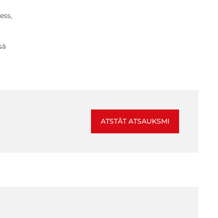
ess,
sā
ATSTĀT ATSAUKSMI