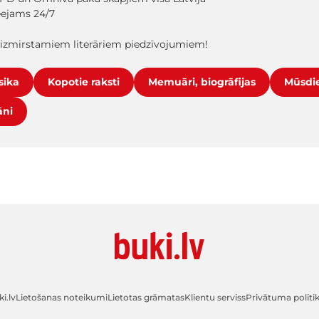
ieejams 24/7
aizmirstamiem literāriem piedzīvojumiem!
sika
Kopotie raksti
Memuāri, biogrāfijas
Mūsdie
āni
i.lv
Lietošanas noteikumi
Lietotas grāmatas
Klientu serviss
Privātuma politi