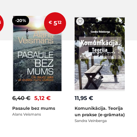
-20%
3
€
5
12
6,40 €
5,12 €
11,95 €
Pasaule bez mums
Komunikācija. Teorija
Alans Veismans
un prakse (e-grāmata)
Sandra Veinberga