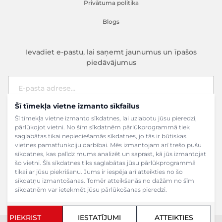
Privātuma politika
Blogs
Ievadiet e-pastu, lai saņemt jaunumus un īpašos
piedāvājumus
Šī tīmekļa vietne izmanto sīkfailus
E-pasta adrese
Pieteikties
Šī tīmekļa vietne izmanto sīkdatnes, lai uzlabotu jūsu pieredzi,
pārlūkojot vietni. No šīm sīkdatnēm pārlūkprogrammā tiek
saglabātas tikai nepieciešamās sīkdatnes, jo tās ir būtiskas
vietnes pamatfunkciju darbībai. Mēs izmantojam arī trešo pušu
sīkdatnes, kas palīdz mums analizēt un saprast, kā jūs izmantojat
šo vietni. Šīs sīkdatnes tiks saglabātas jūsu pārlūkprogrammā
tikai ar jūsu piekrišanu. Jums ir iespēja arī atteikties no šo
sīkdatņu izmantošanas. Tomēr atteikšanās no dažām no šīm
sīkdatnēm var ietekmēt jūsu pārlūkošanas pieredzi.
PIEKRIST
IESTATĪJUMI
ATTEIKTIES