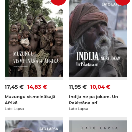
17,45 €
14,83 €
11,95 €
10,04 €
Muzungu vismelnākajā
Indija ne pa jokam. Un
Āfrikā
Pakistāna arī
Lato Lapsa
Lato Lapsa