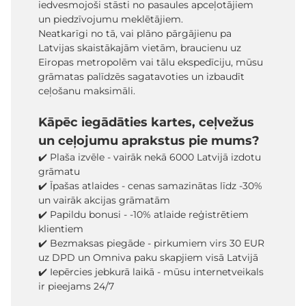
iedvesmojoši stāsti no pasaules apceļotājiem
un piedzīvojumu meklētājiem.
Neatkarīgi no tā, vai plāno pārgājienu pa
Latvijas skaistākajām vietām, braucienu uz
Eiropas metropolēm vai tālu ekspedīciju, mūsu
grāmatas palīdzēs sagatavoties un izbaudīt
ceļošanu maksimāli.
Kāpēc iegādāties kartes, ceļvežus
un ceļojumu aprakstus pie mums?
✔️ Plaša izvēle - vairāk nekā 6000 Latvijā izdotu
grāmatu
✔️ Īpašas atlaides - cenas samazinātas līdz -30%
un vairāk akcijas grāmatām
✔️ Papildu bonusi - -10% atlaide reģistrētiem
klientiem
✔️ Bezmaksas piegāde - pirkumiem virs 30 EUR
uz DPD un Omniva paku skapjiem visā Latvijā
✔️ Iepērcies jebkurā laikā - mūsu internetveikals
ir pieejams 24/7