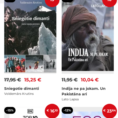
17,95 €
15,25 €
11,95 €
10,04 €
Sniegotie dimanti
Indija ne pa jokam. Un
Voldemārs Krutins
Pakistāna arī
Lato Lapsa
-15%
-12%
€
16
10
€
23
64