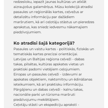
redzesloku, iepazīt jaunas kultūras un atklāt
aizraujošus galamērķus. Mūsu kolekcijā atradīsi
pasaules un reģionālās kartes, ceļvežus ar
detalizētu informāciju par dažādiem
maršrutiem, kā arī ceļotāju stāstus un pieredzes
aprakstus, kas sniedz iedvesmu nākamajiem
piedzīvojumiem.
Ko atradīsi šajā kategorijā?
Pasaules un valstu kartes - politiskās, fiziskās un
tematiskās kartes precīzai orientācijai.
Latvijas un Baltijas reģiona ceļveži - dabas
takas, pilsētas, kultūras apskates vietas un
praktiski padomi vietējiem ceļojumiem.
Eiropas un pasaules ceļveži - izdevumi ar
apskates objektiem, naktsmītņu un ēdināšanas
ieteikumiem, kā arī praktisku informāciju.
Pārgājienu un dabas ceļveži - kalnu takas,
nacionālie parki un tūrisma maršruti
piedzīvojumu meklētājiem.
Ceļotāju stāsti un ekspedīciju apraksti -