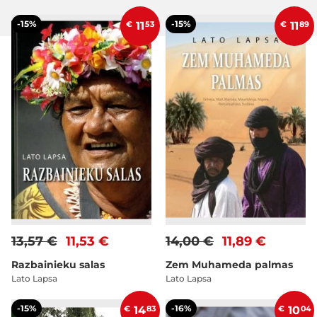
-15%
-15%
€
11
53
€
11
89
13,57 €
11,53 €
14,00 €
11,89 €
Razbainieku salas
Zem Muhameda palmas
Lato Lapsa
Lato Lapsa
-15%
-16%
€
14
83
€
10
04