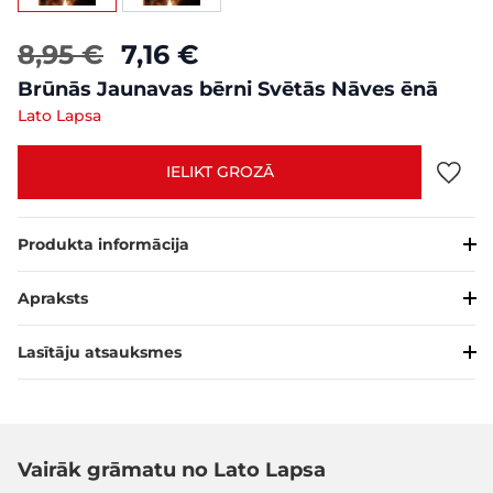
8,95 €
7,16 €
Brūnās Jaunavas bērni Svētās Nāves ēnā
Lato Lapsa
IELIKT GROZĀ
Produkta informācija
Apraksts
Lasītāju atsauksmes
Vairāk grāmatu no Lato Lapsa