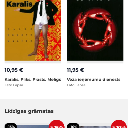
10,95 €
11,95 €
Karalis. Pliks. Prasts. Melīgs
Vēža ieņēmumu dienests
Lato Lapsa
Lato Lapsa
Līdzīgas grāmatas
-15%
-16%
€
15
25
€
10
04