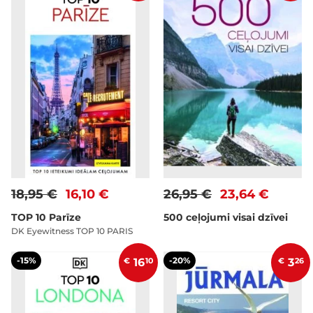
18,95 €
16,10 €
26,95 €
23,64 €
TOP 10 Parīze
500 ceļojumi visai dzīvei
DK Eyewitness TOP 10 PARIS
-15%
-20%
€
16
10
€
3
26