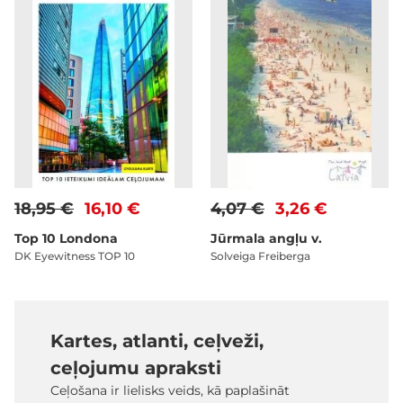
18,95 €
16,10 €
4,07 €
3,26 €
Top 10 Londona
Jūrmala angļu v.
DK Eyewitness TOP 10
Solveiga Freiberga
Kartes, atlanti, ceļveži,
ceļojumu apraksti
Ceļošana ir lielisks veids, kā paplašināt