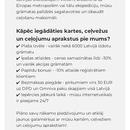
Eiropas metropolēm vai tālu ekspedīciju, mūsu
grāmatas palīdzēs sagatavoties un izbaudīt
ceļošanu maksimāli.
Kāpēc iegādāties kartes, ceļvežus
un ceļojumu aprakstus pie mums?
✔️ Plaša izvēle - vairāk nekā 6000 Latvijā izdotu
grāmatu
✔️ Īpašas atlaides - cenas samazinātas līdz -30%
un vairāk akcijas grāmatām
✔️ Papildu bonusi - -10% atlaide reģistrētiem
klientiem
✔️ Bezmaksas piegāde - pirkumiem virs 30 EUR
uz DPD un Omniva paku skapjiem visā Latvijā
✔️ Iepērcies jebkurā laikā - mūsu internetveikals
ir pieejams 24/7
Plāno savu nākamo piedzīvojumu un atklāj
jaunus galamērķus ar mūsu kartēm, ceļvežiem
un ceļojumu aprakstiem!