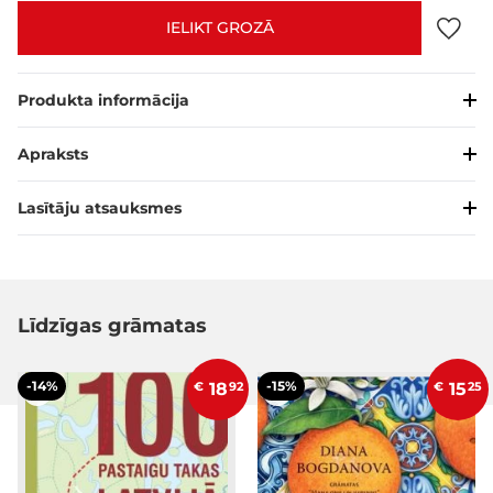
IELIKT GROZĀ
Produkta informācija
Apraksts
Lasītāju atsauksmes
Līdzīgas grāmatas
-14%
-15%
€
18
92
€
15
25