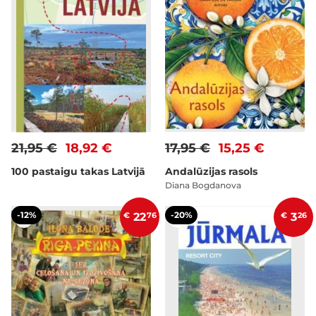
21,95 €
18,92 €
17,95 €
15,25 €
100 pastaigu takas Latvijā
Andalūzijas rasols
Diana Bogdanova
-12%
-20%
€
22
76
€
3
26