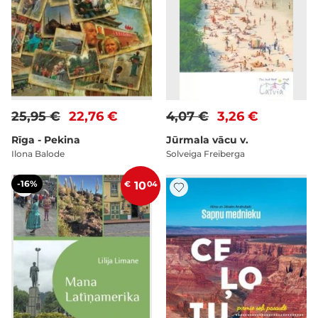
25,95 €
22,76 €
4,07 €
3,26 €
Rīga - Pekina
Jūrmala vācu v.
Ilona Balode
Solveiga Freiberga
-16%
€
10
04