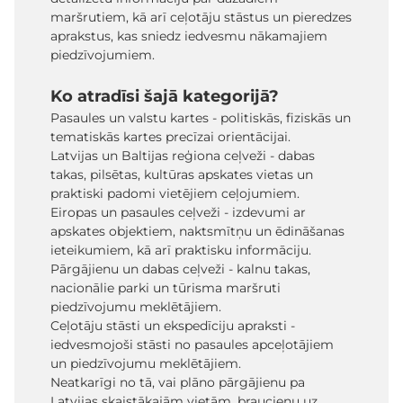
maršrutiem, kā arī ceļotāju stāstus un pieredzes
aprakstus, kas sniedz iedvesmu nākamajiem
piedzīvojumiem.
Ko atradīsi šajā kategorijā?
Pasaules un valstu kartes - politiskās, fiziskās un
tematiskās kartes precīzai orientācijai.
Latvijas un Baltijas reģiona ceļveži - dabas
takas, pilsētas, kultūras apskates vietas un
praktiski padomi vietējiem ceļojumiem.
Eiropas un pasaules ceļveži - izdevumi ar
apskates objektiem, naktsmītņu un ēdināšanas
ieteikumiem, kā arī praktisku informāciju.
Pārgājienu un dabas ceļveži - kalnu takas,
nacionālie parki un tūrisma maršruti
piedzīvojumu meklētājiem.
Ceļotāju stāsti un ekspedīciju apraksti -
iedvesmojoši stāsti no pasaules apceļotājiem
un piedzīvojumu meklētājiem.
Neatkarīgi no tā, vai plāno pārgājienu pa
Latvijas skaistākajām vietām, braucienu uz