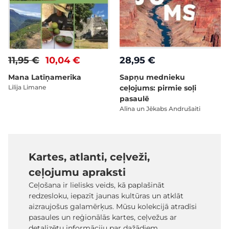
11,95 €
10,04 €
28,95 €
Mana Latīņamerika
Sapņu mednieku
Lilija Limane
ceļojums: pirmie soļi
pasaulē
Alīna un Jēkabs Andrušaiti
Kartes, atlanti, ceļveži,
ceļojumu apraksti
Ceļošana ir lielisks veids, kā paplašināt
redzesloku, iepazīt jaunas kultūras un atklāt
aizraujošus galamērķus. Mūsu kolekcijā atradīsi
pasaules un reģionālās kartes, ceļvežus ar
detalizētu informāciju par dažādiem