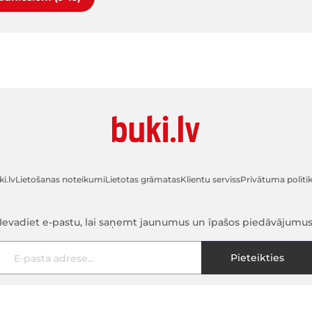
i.lv
Lietošanas noteikumi
Lietotas grāmatas
Klientu serviss
Privātuma politi
Ievadiet e-pastu, lai saņemt jaunumus un īpašos piedāvājumu
E-pasta adrese
Pieteikties