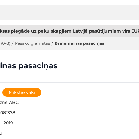
sas piegāde uz paku skapjiem Latvijā pasūtījumiem virs EUR
 (0-8)
/
Pasaku grāmatas
/
Brīnumainas pasaciņas
inas pasaciņas
Mīkstie vāki
gzne ABC
081378
:
2019
šu