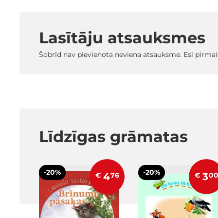
Lasītāju atsauksmes
Šobrīd nav pievienota neviena atsauksme. Esi pirmai
Līdzīgas grāmatas
-20%
-20%
€
4
76
€
3
0