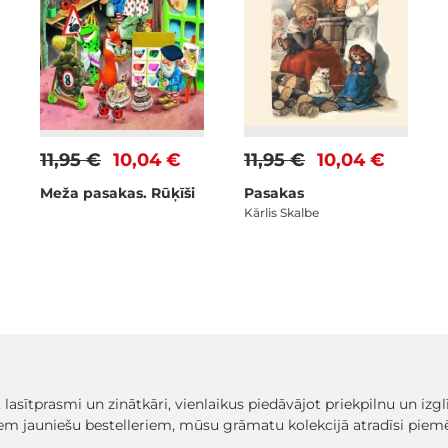
11,95 €
10,04 €
11,95 €
10,04 €
Meža pasakas. Rūķīši
Pasakas
Kārlis Skalbe
, lasītprasmi un zinātkāri, vienlaikus piedāvājot priekpilnu un iz
em jauniešu bestelleriem, mūsu grāmatu kolekcijā atradīsi pi