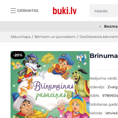
Skip to Content
GRĀMATAS
• Bezmak
Sākumlapa
/
Bērniem un jauniešiem
/
Daiļliteratūra bērniem
Main image
Click to view image in fullscreen
Brīnuma
-20%
Iesējuma veids:
Izdevējs:
Zvai
ISBN:
9789934
Izdošanas gads
Valoda:
latvie