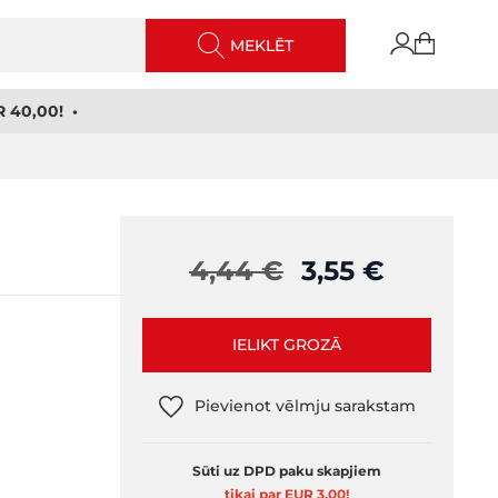
MEKLĒT
 40,00! •
4,44 €
3,55 €
IELIKT GROZĀ
Pievienot vēlmju sarakstam
Sūti uz DPD paku skapjiem
tikai par EUR 3,00
!