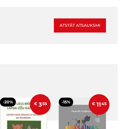
ATSTĀT ATSAUKSMI
-20%
-15%
€
3
55
€
11
45