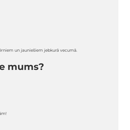
 bērniem un jauniešiem jebkurā vecumā.
pie mums?
tām!