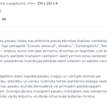
ums x augstums, mm:
210 x 210 x 6
0
96
ēta pasaku izlase, kas atdzīvina piecas bērnības klasikas vienkārš
 Tajā sastapsiet “Dusošo skaistuli”, “Aladinu”, “Sarkangalvīti”, “Īkst
 — stāstus, kuros netrūkst brīnumu, drosmes un laipnības. Lieli b
 teikumi palīdzēs mazajiem lasītājiem spert pirmos soļus lasītpra
t uzskatāmās ilustrācijas palīdzēs sekot sižetam un saprast var
aptētie stāsti saglabā pasaku maģiju un vērtīgās atziņas par
ību, atbildību un cerību. Grāmata lieliski piemērota kopīgai lasīš
anas, pasaku stundai bērnudārzā vai pirmajām patstāvīgajām
rām. Sirsnīga dāvana mazajiem pasaku mīļotājiem, kas iedvesmo
tinās vārdu krājumu un dāvās siltus kopā būšanas mirkļus.