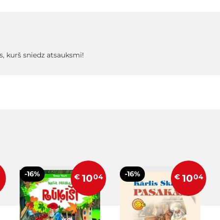
s, kurš sniedz atsauksmi!
-16%
-16%
0
€
10
04
€
10
04