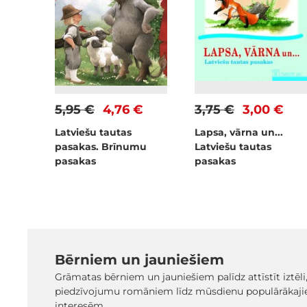
5,95 €
4,76 €
3,75 €
3,00 €
Latviešu tautas
Lapsa, vārna un...
pasakas. Brīnumu
Latviešu tautas
pasakas
pasakas
Bērniem un jauniešiem
Grāmatas bērniem un jauniešiem palīdz attīstīt iztēli
piedzīvojumu romāniem līdz mūsdienu populārākaji
interesēm.