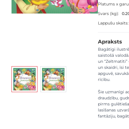
Platums x gar
Svars (kg):
0.2
Lappušu skaits:
Apraksts
Bagātīgi ilustr
saistošā valodā.
un “Zeltmatīti”
un skaidri, īsi
View larger image
View larger image
apguvē, savukār
rīcību.
Šie uzmanīgi ad
draudzību, gudr
pirms gulētieš
lasīšanas uzva
fantāziju, bagā