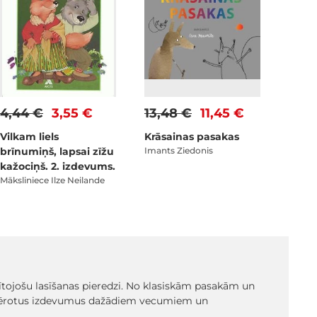
4,44 €
3,55 €
13,48 €
11,45 €
Vilkam liels
Krāsainas pasakas
brīnumiņš, lapsai zīžu
Imants Ziedonis
kažociņš. 2. izdevums.
Māksliniece Ilze Neilande
glītojošu lasīšanas pieredzi. No klasiskām pasakām un
emērotus izdevumus dažādiem vecumiem un