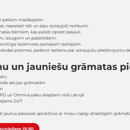
sti pašiem mazākajiem.
, neparasti tēli un elpu aizraujoši notikumi.
matas bērniem, kas palīdz izprast pasauli.
ām, izaugsmi un pašatklāsmi.
evilcīga lasāmviela jaunajiem lasītājiem.
 valodas prasmes, padarot lasīšanu par aizraujošu piedzīvojumu
nu un jauniešu grāmatas 
matu
vairāk akcijas grāmatām
em
PD un Omniva paku skapjiem visā Latvijā
ieejams 24/7
lāt jaunus pasaules apvāršņus ar mūsu rūpīgi atlasītajām grāma
jauniešiem (9-16)