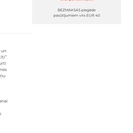
BEZMAKSAS piegāde
pasūtījumiem virs EUR 40
ā un
īti”
urti
smes
oņu
anai
s