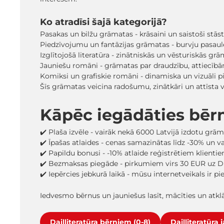
Ko atradīsi šajā kategorijā?
Pasakas un bilžu grāmatas - krāsaini un saistoši stā
Piedzīvojumu un fantāzijas grāmatas - burvju pasaules
Izglītojošā literatūra - zinātniskās un vēsturiskās grā
Jauniešu romāni - grāmatas par draudzību, attiecīb
Komiksi un grafiskie romāni - dinamiska un vizuāli pi
Šīs grāmatas veicina radošumu, zinātkāri un attīsta
Kāpēc iegādāties bēr
✔️ Plaša izvēle - vairāk nekā 6000 Latvijā izdotu grā
✔️ Īpašas atlaides - cenas samazinātas līdz -30% un 
✔️ Papildu bonusi - -10% atlaide reģistrētiem klienti
✔️ Bezmaksas piegāde - pirkumiem virs 30 EUR uz D
✔️ Iepērcies jebkurā laikā - mūsu internetveikals ir p
Iedvesmo bērnus un jauniešus lasīt, mācīties un atk
Daiļliteratūra bērniem (0-8)
Daiļliteratūra 